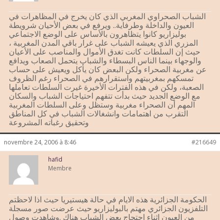
الشباب الصحراوي المغربي الذي كان يخرج في المظاهرات في
العيون والداخلة وطرفاية.. ويرفع في بعض الأحيان شرويطة
بوليزاريو كانوا يتظاهرون بالأساس على الوضع الاجتماعي
المزري الذي يعيشه الشباب على غرار باقي المدن المغربية ،
حيث إن السلطات كانت تغدق الأموال والمناصب على الأعيان
والوجهاء بينما الناس البسطاء والشباب يتحمل الصعاب ويدافع
عن مغربية الصحراء ولكن البعض كان يأكل ويعيش على حساب
تمسكهم بمغربيتهم واستقرارهم في الصحراء رغم الظروف
الصعبة، ولكن في هذه الفترات الأخيرة غيرت السلطات تعاملها
مع الوضع الجديد حيث بدأت تتفهم احتياجات الشباب والسكان
المهم أن الصحراء مغربية وستظل وعلى السلطات المغربية
التقرب من اهتمامات وانشغالات الشباب في كل المناطق
وتحقيق رغباته المشروعة
novembre 24, 2006 à 8:46
#216649
hafid
Membre
الحكومة الجزائرية هذه الايام في حالة هيستيريا حيث اذا لاحظتم
التلفزيون الجزائري مهتم بالبوليزاريو حيث عرضت صور مسجلة
من العيون اثناء احتجاج بعض الشباب هناك .وشاهدت وصول