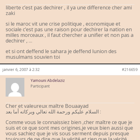
liberte c’est pas dechirer , il ya une difference cher ami
zaki
si le maroc vit une crise politique , economique et
sociale c’est pas une raison pour dechirer la nation en
milles morceaux , il faut chercher a unifier et non pas a
dechirer , …
et si ont deffend le sahara je deffend lunion des
musulmans souvien toi
janvier 6, 2007 à 2:32
#216659
Yamouni Abdelaziz
Participant
Cher et valeureux maître Bouaayad
السلام عليكم ورحمة الله تعالي وبركاته أما بعد :
Comme vous le connaissiez bien ,cher maître ce que je
suis et ce que sont mes origines,je veux bien aussi que
vous sachiez que je vis sous serment depuis presque
toujours de ne dire que la vérité et rien que la vérité,