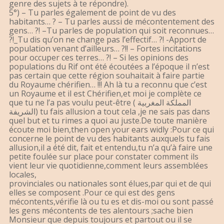
genre des sujets à te répondre).
5°) – Tu parles également de point de vu des
habitants… ? – Tu parles aussi de mécontentement des
gens… ?! –Tu parles de population qui soit reconnues…
?!_Tu dis qu’on ne change pas l’effectif… ?! -Apport de
population venant d’ailleurs… ?!! – Fortes incitations
pour occuper ces terres… ?! – Si les opinions des
populations du Rif ont été écoutées a l’époque il n’est
pas certain que cette région souhaitait à faire partie
du Royaume chérifien… !!! Ah là tu a reconnu que c’est
un Royaume et il est Chérifien,et moi je complète ce
que tu ne l’a pas voulu peut-être ( المملكة المغربية
الشريفة) tu fais allusion a tout cela ,je ne sais pas dans
quel but et tu rimes a quoi au juste.De toute manière
écoute moi bien,then open your ears widly :Pour ce qui
concerne le point de vu des habitants auxquels tu fais
allusion,il a été dit, fait et entendu,tu n’a qu’à faire une
petite foulée sur place pour constater comment ils
vient leur vie quotidienne,comment leurs assemblées
locales,
provinciales ou nationales sont élues,par qui et de qui
elles se composent .Pour ce qui est des gens
mécontents,vérifie là ou tu es et dis-moi ou sont passé
les gens mécontents de tes alentours ;sache bien
Monsieur que depuis toujours et partout ou il se