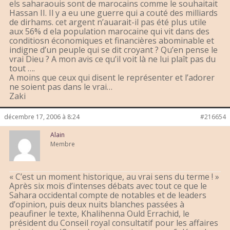
els saharaouis sont de marocains comme le souhaitait
Hassan II. Il y a eu une guerre qui a couté des milliards
de dirhams. cet argent n’auarait-il pas été plus utile
aux 56% d ela population marocaine qui vit dans des
conditiosn économiques et financières abominable et
indigne d’un peuple qui se dit croyant ? Qu’en pense le
vrai Dieu ? A mon avis ce qu’il voit là ne lui plaît pas du
tout ….
A moins que ceux qui disent le représenter et l’adorer
ne soient pas dans le vrai…
Zaki
décembre 17, 2006 à 8:24
#216654
Alain
Membre
« C’est un moment historique, au vrai sens du terme ! »
Après six mois d’intenses débats avec tout ce que le
Sahara occidental compte de notables et de leaders
d’opinion, puis deux nuits blanches passées à
peaufiner le texte, Khalihenna Ould Errachid, le
président du Conseil royal consultatif pour les affaires