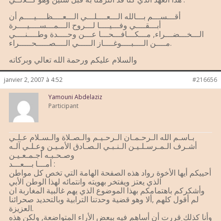
أقـــســـم بـــالله الـــعــــلـــي الـــعــــظــــيــــم أن
أبـــقــــي وفـــيــــا لـــروح الـــمـــســــيــــرة
الـــخـــضـــراء, مـــكـــافـــحـــا عـــن وحــــدة وطــــنــــي
مــــن الــــبــــوغــــاز الـــــي الــــصـــــحـــــراء.
والسلام عليكم ورحمة الله تعالي وبركاته
janvier 2, 2007 à 4:52
#216656
Yamouni Abdelaziz
Participant
بـاسـم الله الـرحـمـان الـرحـيـم والـصـلاة والـسـلام عـلـي
أشـرف الـمـرسـلـيـن الـنـبـي الـصـادق الأمـيـن وعـلـي آلـه
وصـحـبـه أجـمـعـيـن
أمـــا بـــعـــد :
أحييكم أيها الأخوة رواد هذه الصفحة الهامة التي تخص كل مواطن
الذي يعتز ويفتخر بهويته وانتمائه لهذا الوطن الأبي
وأشكركم باهتمامكم بهذا الموضوع الذي يهم غالبية المغاربة ان
لم أقول كلهم ,ألا وهو قضية وحدتنا الترابية وبالتحديد صحرائنا
العزيزة.
وأنا كذلك قررت أن أساهم فيه ببعض الأراء المتواضعة, ولكن هذه