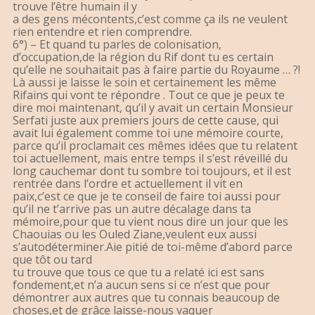
trouve l’être humain il y
a des gens mécontents,c’est comme ça ils ne veulent
rien entendre et rien comprendre.
6°) – Et quand tu parles de colonisation,
d’occupation,de la région du Rif dont tu es certain
qu’elle ne souhaitait pas à faire partie du Royaume … ?!
Là aussi je laisse le soin et certainement les même
Rifains qui vont te répondre . Tout ce que je peux te
dire moi maintenant, qu’il y avait un certain Monsieur
Serfati juste aux premiers jours de cette cause, qui
avait lui également comme toi une mémoire courte,
parce qu’il proclamait ces mêmes idées que tu relatent
toi actuellement, mais entre temps il s’est réveillé du
long cauchemar dont tu sombre toi toujours, et il est
rentrée dans l’ordre et actuellement il vit en
paix,c’est ce que je te conseil de faire toi aussi pour
qu’il ne t’arrive pas un autre décalage dans ta
mémoire,pour que tu vient nous dire un jour que les
Chaouias ou les Ouled Ziane,veulent eux aussi
s’autodéterminer.Aie pitié de toi-même d’abord parce
que tôt ou tard
tu trouve que tous ce que tu a relaté ici est sans
fondement,et n’a aucun sens si ce n’est que pour
démontrer aux autres que tu connais beaucoup de
choses,et de grâce laisse-nous vaquer