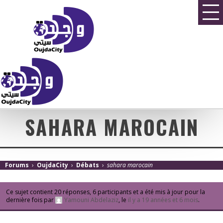
SAHARA MAROCAIN
Forums
›
OujdaCity
›
Débats
›
sahara marocain
Ce sujet contient 20 réponses, 6 participants et a été mis à jour pour la
dernière fois par
Yamouni Abdelaziz
, le
il y a 19 années et 6 mois
.