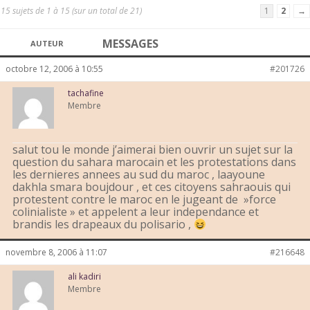
15 sujets de 1 à 15 (sur un total de 21)
1
2
→
MESSAGES
AUTEUR
octobre 12, 2006 à 10:55
#201726
tachafine
Membre
salut tou le monde j’aimerai bien ouvrir un sujet sur la
question du sahara marocain et les protestations dans
les dernieres annees au sud du maroc , laayoune
dakhla smara boujdour , et ces citoyens sahraouis qui
protestent contre le maroc en le jugeant de »force
colinialiste » et appelent a leur independance et
brandis les drapeaux du polisario ,
novembre 8, 2006 à 11:07
#216648
ali kadiri
Membre