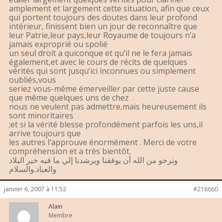
amplement et largement cette situation, afin que ceux
qui portent toujours des doutes dans leur profond
intérieur, finissent bien un jour de reconnaître que
leur Patrie,leur pays,leur Royaume de toujours n’a
jamais exproprié ou spolié
un seul droit a quiconque et qu’il ne le fera jamais
également,et avec le cours de récits de quelques
vérités qui sont jusqu’ici inconnues ou simplement
oubliés,vous
seriez vous-même émerveiller par cette juste cause
que même quelques uns de chez
nous ne veulent pas admettre,mais heureusement ils
sont minoritaires
;et si la vérité blesse profondément parfois les uns,il
arrive toujours que
les autres l’approuve énormément . Merci de votre
compréhension et a très bientôt.
ونرجو من الله أن يوفقنا ويرشدنا إلي ما فيه خير البلاد
والعباد.والسلام
janvier 6, 2007 à 11:52
#216660
Alain
Membre