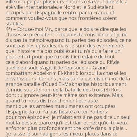
Ville occupé par plusieurs nations cela veut dire elle a
été ville internationale,le Nord et le Sud étaient
occupés par l’Espagne,le centre par la France et
comment vouliez-vous que nos frontières soient
stables.
4°) – Excuse-moi Mr., parce que je dois te dire que les
choses se précipitent trop dans ta conscience et je ne
dis pas ta mémoire,quand tu parles des épisodes, ce ne
sont pas des épisodes,mais ce sont des événements
que l’histoire n’a pas oubliés,et tu n’a qu’a faire un
petit effort pour que tu sois bien éclairé de tout
cela,d’abord quand tu parles de l’épisode du Rif,de
quelle épisode s’agit-il,de l’épisode du Grand
combattant Abdelkrim El-Khatib lorsqu’il a chassé les
envahisseurs ibériens ,mais tu n’a pas dis un mot de la
grande bataille d’Oued El-Makhazine historiquement
connue sous le nom de la bataille des trois (3) Rois
dont tu ignore peut-être même son existence. Mais
quand tu nous dis franchement et haute-
ment que les armées musulmanes ont occupées
l’Espagne ,là tu n’a pas hésité à citer Poitiers
pour ton épisode-ci,je m’abstiens à ne pas dire un seul
mot là-dessus ,parce qu’il est clair et net qu’ici tu veux
enfoncer plus profondément the knife dans la plaie…
(je laisse le soin au gens les mieux placés dans ce