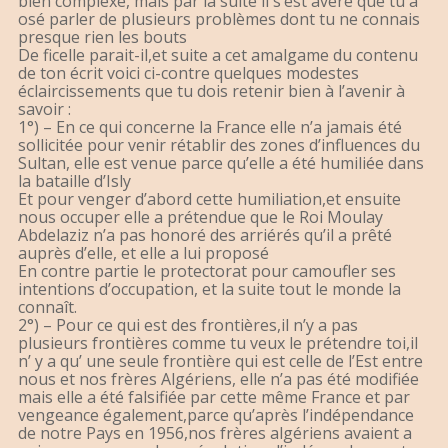
bien complexe, mais par la suite il s’est avéré que tu a
osé parler de plusieurs problèmes dont tu ne connais
presque rien les bouts
De ficelle parait-il,et suite a cet amalgame du contenu
de ton écrit voici ci-contre quelques modestes
éclaircissements que tu dois retenir bien à l’avenir à
savoir :
1°) – En ce qui concerne la France elle n’a jamais été
sollicitée pour venir rétablir des zones d’influences du
Sultan, elle est venue parce qu’elle a été humiliée dans
la bataille d’Isly
Et pour venger d’abord cette humiliation,et ensuite
nous occuper elle a prétendue que le Roi Moulay
Abdelaziz n’a pas honoré des arriérés qu’il a prêté
auprès d’elle, et elle a lui proposé
En contre partie le protectorat pour camoufler ses
intentions d’occupation, et la suite tout le monde la
connaît.
2°) – Pour ce qui est des frontières,il n’y a pas
plusieurs frontières comme tu veux le prétendre toi,il
n’ y a qu’ une seule frontière qui est celle de l’Est entre
nous et nos frères Algériens, elle n’a pas été modifiée
mais elle a été falsifiée par cette même France et par
vengeance également,parce qu’après l’indépendance
de notre Pays en 1956,nos frères algériens avaient a