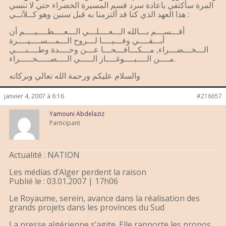
المرة سأكتفي باعادة سرد قسم المسيرة الخضراء حتي لا ننسي
هذا العهد الذي كنا قد ألتزمنا به قبل سنين وهو كــلآتــي :
أقـــســـم بـــالله الـــعــــلـــي الـــعــــظــــيــــم أن
أبـــقــــي وفـــيــــا لـــروح الـــمـــســــيــــرة
الـــخـــضـــراء, مـــكـــافـــحـــا عـــن وحــــدة وطــــنــــي
مــــن الــــبــــوغــــاز الـــــي الــــصـــــحـــــراء.
والسلام عليكم ورحمة الله تعالي وبركاته
janvier 4, 2007 à 6:16
#216657
Yamouni Abdelaziz
Participant
Actualité : NATION
Les médias d’Alger perdent la raison
Publié le : 03.01.2007 | 17h06
Le Royaume, serein, avance dans la réalisation des
grands projets dans les provinces du Sud
La presse algérienne s’agite. Elle rapporte les propos