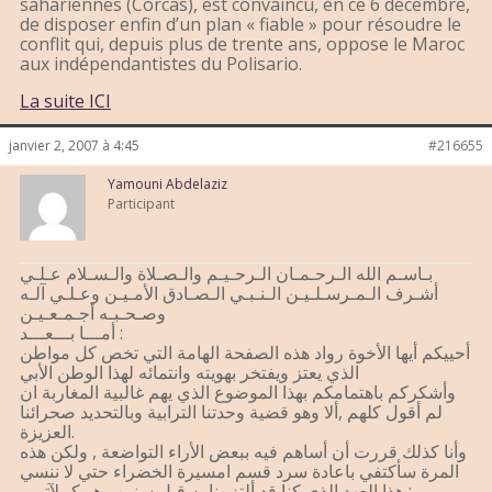
sahariennes (Corcas), est convaincu, en ce 6 décembre,
de disposer enfin d’un plan « fiable » pour résoudre le
conflit qui, depuis plus de trente ans, oppose le Maroc
aux indépendantistes du Polisario.
La suite ICI
janvier 2, 2007 à 4:45
#216655
Yamouni Abdelaziz
Participant
بـاسـم الله الـرحـمـان الـرحـيـم والـصـلاة والـسـلام عـلـي
أشـرف الـمـرسـلـيـن الـنـبـي الـصـادق الأمـيـن وعـلـي آلـه
وصـحـبـه أجـمـعـيـن
أمـــا بـــعـــد :
أحييكم أيها الأخوة رواد هذه الصفحة الهامة التي تخص كل مواطن
الذي يعتز ويفتخر بهويته وانتمائه لهذا الوطن الأبي
وأشكركم باهتمامكم بهذا الموضوع الذي يهم غالبية المغاربة ان
لم أقول كلهم ,ألا وهو قضية وحدتنا الترابية وبالتحديد صحرائنا
العزيزة.
وأنا كذلك قررت أن أساهم فيه ببعض الأراء التواضعة , ولكن هذه
المرة سأكتفي باعادة سرد قسم امسيرة الخضراء حتي لا ننسي
هذا العهد الذي كنا قد ألتزمنا به قبل سنين وهو كــلآتــي :