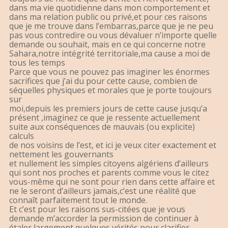
dans ma vie quotidienne dans mon comportement et
dans ma relation public ou privé,et pour ces raisons
que je me trouve dans l’embarras,parce que je ne peu
pas vous contredire ou vous dévaluer n’importe quelle
demande ou souhait, mais en ce qui concerne notre
Sahara,notre intégrité territoriale,ma cause a moi de
tous les temps
Parce que vous ne pouvez pas imaginer les énormes
sacrifices que j’ai du pour cette cause, combien de
séquelles physiques et morales que je porte toujours
sur
moi,depuis les premiers jours de cette cause jusqu’a
présent ,imaginez ce que je ressente actuellement
suite aux conséquences de mauvais (ou explicite)
calculs
de nos voisins de l’est, et ici je veux citer exactement et
nettement les gouvernants
et nullement les simples citoyens algériens d’ailleurs
qui sont nos proches et parents comme vous le citez
vous-même qui ne sont pour rien dans cette affaire et
ne le seront d’ailleurs jamais,c’est une réalité que
connaît parfaitement tout le monde.
Et c’est pour les raisons sus-citées que je vous
demande m’accorder la permission de continuer à
étaler largement quelques vérités pour clarifier