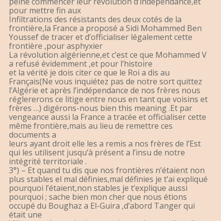
peine commencer leur révolution d’indépendance,et
pour mettre fin aux
Infiltrations des résistants des deux cotés de la
frontière,la France a proposé a Sidi Mohammed Ben
Youssef de tracer et d’officialiser légalement cette
frontière ,pour asphyxier
La révolution algérienne,et c’est ce que Mohammed V
a refusé évidemment ,et pour l’histoire
et la vérité je dois citer ce que le Roi a dis au
Français(Ne vous inquiétez pas de notre sort quittez
l’Algérie et après l’indépendance de nos frères nous
réglererons ce litige entre nous en tant que voisins et
frères …) digérons-nous bien this meaning .Et par
vengeance aussi la France a tracée et officialiser cette
même frontière,mais au lieu de remettre ces
documents a
leurs ayant droit elle les a remis a nos frères de l’Est
qui les utilisent jusqu’à présent a l’insu de notre
intégrité territoriale .
3°) – Et quand tu dis que nos frontières n’étaient non
plus stables el mal définies,mal définies je t’ai expliqué
pourquoi l’étaient,non stables je t’explique aussi
pourquoi ; sache bien mon cher que nous étions
occupé du Boughaz a El-Guira ,d’abord Tanger qui
était une