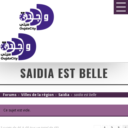
SAIDIA EST BELLE
Forums
›
Villes de la région
›
Saidia
›
saidia est belle
Ce sujet est vide.
3 sujets de 46 à 48 (sur un total de 48)
←
1
2
3
4