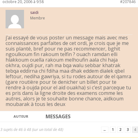
octobre 20, 2006 à 9:58
#207846
saidi
Membre
j’ai essayé de vous poster un message mais avec mes
connaissances parfaites de cet ordi, je crois que je me
suis planté, bref pour ne pas recommencer, bghit
ngoulkoum fin rakoum telfin ? ouach ramdan elli
hlakkoum ouella rakoum melhoufin aala chi haja
okhra, oujdi pur, rah ma bqa walu sebbar khatrak
tebqa eddirna chi fdiha maa dhak eddem dialek qbel
leftour, nediha gawriya, si tu rodes autour de el qamra
(gare routière pour te denicher un billet pour te
rendre à oujda pour el aid ouakha) si c’est parceque tu
es pris dans la ligne droite des examens comme les
autres, alors je te souhaite bonne chance, aidkoum
moubarak à tous les deux
MESSAGES
AUTEUR
3 sujets de 46 à 48 (sur un total de 48)
←
1
2
3
4