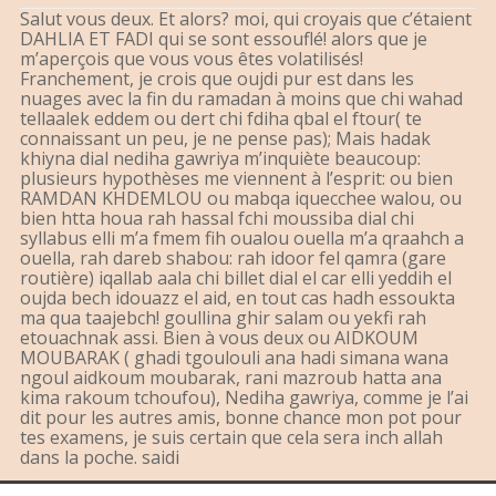
Salut vous deux. Et alors? moi, qui croyais que c’étaient
DAHLIA ET FADI qui se sont essouflé! alors que je
m’aperçois que vous vous êtes volatilisés!
Franchement, je crois que oujdi pur est dans les
nuages avec la fin du ramadan à moins que chi wahad
tellaalek eddem ou dert chi fdiha qbal el ftour( te
connaissant un peu, je ne pense pas); Mais hadak
khiyna dial nediha gawriya m’inquiète beaucoup:
plusieurs hypothèses me viennent à l’esprit: ou bien
RAMDAN KHDEMLOU ou mabqa iquecchee walou, ou
bien htta houa rah hassal fchi moussiba dial chi
syllabus elli m’a fmem fih oualou ouella m’a qraahch a
ouella, rah dareb shabou: rah idoor fel qamra (gare
routière) iqallab aala chi billet dial el car elli yeddih el
oujda bech idouazz el aid, en tout cas hadh essoukta
ma qua taajebch! goullina ghir salam ou yekfi rah
etouachnak assi. Bien à vous deux ou AIDKOUM
MOUBARAK ( ghadi tgoulouli ana hadi simana wana
ngoul aidkoum moubarak, rani mazroub hatta ana
kima rakoum tchoufou), Nediha gawriya, comme je l’ai
dit pour les autres amis, bonne chance mon pot pour
tes examens, je suis certain que cela sera inch allah
dans la poche. saidi