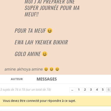
MOI J AI PREPARER UNE
SUPER JOURNÉE POUR MA
MEUF!!
POUR TA MEUF
EWA LAH YKEMEK BIKHIR
GOLO AMINE
amine akhoya amine
MESSAGES
AUTEUR
3 sujets de 76 à 78 (sur un total de 78)
←
1
2
3
4
5
6
Vous devez être connecté pour répondre à ce sujet.