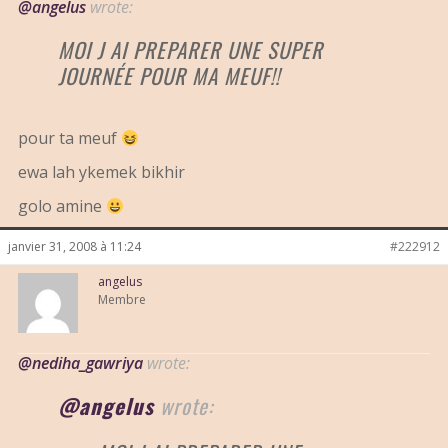
@angelus
wrote:
MOI J AI PREPARER UNE SUPER
JOURNÉE POUR MA MEUF!!
pour ta meuf
ewa lah ykemek bikhir
golo amine
janvier 31, 2008 à 11:24
#222912
angelus
Membre
@nediha_gawriya
wrote:
@angelus
wrote: