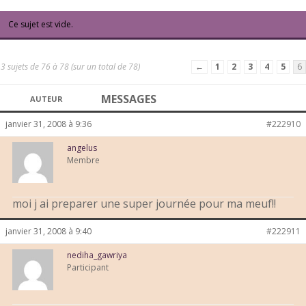
Ce sujet est vide.
3 sujets de 76 à 78 (sur un total de 78)
←
1
2
3
4
5
6
MESSAGES
AUTEUR
janvier 31, 2008 à 9:36
#222910
angelus
Membre
moi j ai preparer une super journée pour ma meuf!!
janvier 31, 2008 à 9:40
#222911
nediha_gawriya
Participant