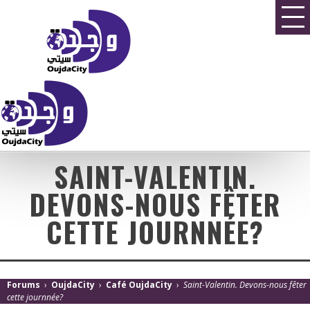
SAINT-VALENTIN.
DEVONS-NOUS FÊTER
CETTE JOURNNÉE?
Forums
›
OujdaCity
›
Café OujdaCity
›
Saint-Valentin. Devons-nous fêter
cette journnée?