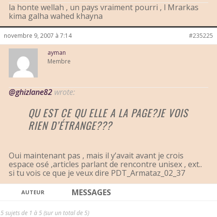
la honte wellah , un pays vraiment pourri , l Mrarkas
kima galha wahed khayna
novembre 9, 2007 à 7:14
#235225
ayman
Membre
@ghizlane82
wrote:
QU EST CE QU ELLE A LA PAGE?JE VOIS
RIEN D’ÉTRANGE???
Oui maintenant pas , mais il y’avait avant je crois
espace osé ,articles parlant de rencontre unisex , ext..
si tu vois ce que je veux dire PDT_Armataz_02_37
MESSAGES
AUTEUR
5 sujets de 1 à 5 (sur un total de 5)