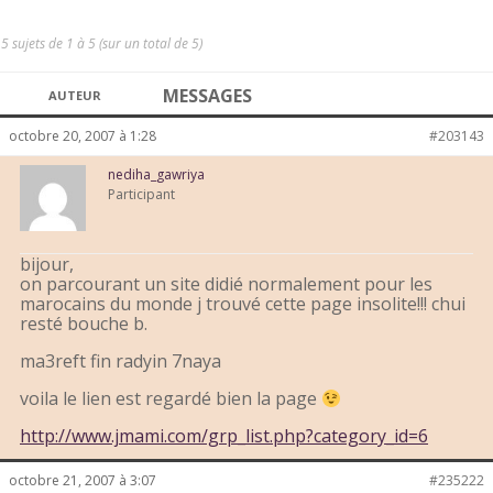
5 sujets de 1 à 5 (sur un total de 5)
MESSAGES
AUTEUR
octobre 20, 2007 à 1:28
#203143
nediha_gawriya
Participant
bijour,
on parcourant un site didié normalement pour les
marocains du monde j trouvé cette page insolite!!! chui
resté bouche b.
ma3reft fin radyin 7naya
voila le lien est regardé bien la page
http://www.jmami.com/grp_list.php?category_id=6
octobre 21, 2007 à 3:07
#235222