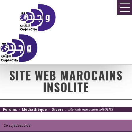
SITE WEB MAROCAINS
INSOLITE
Forums
›
Médiathèque
›
Divers
›
site web marocains INSOLITE
Ce sujet est vide.