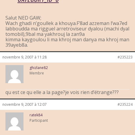
Salut NED GAW;
Wach ghadi n’goullek a khouya.F’8ad azzeman l’wa7ed
labboudda ma rigguel arretroviseur dyalou (machi dyal
tomobil),9bal ma yakhrouj la zan9a
kimma kaygoulou li ma khroj man danya ma khroj man
39ayeb8a.
novembre 9, 2007 à 11:28
#235223
ghizlane82
Membre
qu est ce qu elle a la page?je vois rien d’étrange???
novembre 9, 2007 à 12:07
#235224
ratek84
Participant