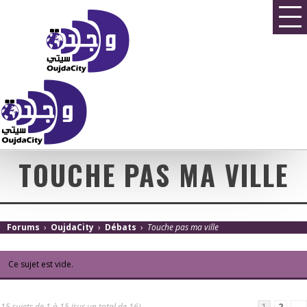
TOUCHE PAS MA VILLE
Forums
›
OujdaCity
›
Débats
›
Touche pas ma ville
Ce sujet est vide.
15 sujets de 1 à 15 (sur un total de 16)
1
2
→