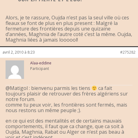
Alors, je te rassure, Oujda n’est pas la seul ville où ces
fleaux se font de plus en plus present : Malgré la
fermeture des frontières depuis une quizaine
d’années, Maghnia de l’autre coté c’est la même. Oujda,
Maghnia liées à jamais loooool!
avril 2, 2010 à 8:23
#275282
Alaa-eddine
Participant
@Matigol : bienvenu parmis les tiens
ca fait
toujours plaisir de retrouver des frères algériens sur
notre forum.
comme tu peux voir, les frontières sont fermés, mais
nous restons un même peuple ;).
en ce qui est des mentalités et de certains mauvais
comportements, il faut que ca change, que ca soit à
Oujda, Maghnia, Rabat ou Alger ce n’est pas beau à
voir et c’est indécent.