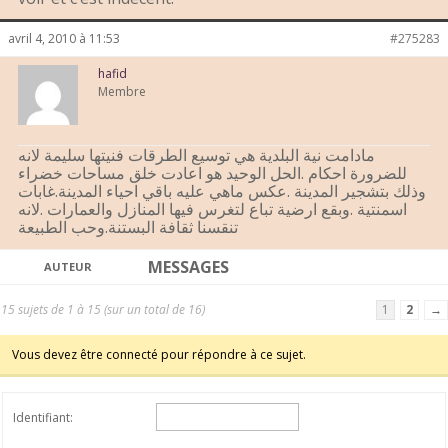
avril 4, 2010 à 11:53
#275283
hafid
Membre
مادامت نية البلدية هي توسيع الطرقات فنيتها سليمة لانه
للضرورة احكام .الحل الوحيد هو اعادت خلق مساحات خضراء
وذلك بتشجير المدينة .عكس ماهي عليه باقي احياء المدينة.غابات
اسمنتية .وبقع ارضية تباع لتغرس فيها المنازل والعمارات .لانه
تنقسنا ثقافة البستنة.وحب الطبيعة
MESSAGES
AUTEUR
15 sujets de 1 à 15 (sur un total de 16)
1
2
→
Vous devez être connecté pour répondre à ce sujet.
Identifiant: