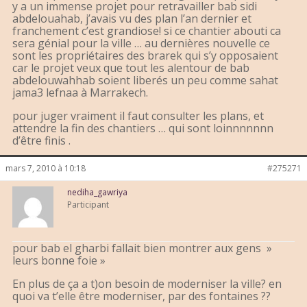
y a un immense projet pour retravailler bab sidi
abdelouahab, j’avais vu des plan l’an dernier et
franchement c’est grandiose! si ce chantier abouti ca
sera génial pour la ville … au dernières nouvelle ce
sont les propriétaires des brarek qui s’y opposaient
car le projet veux que tout les alentour de bab
abdelouwahhab soient liberés un peu comme sahat
jama3 lefnaa à Marrakech.
pour juger vraiment il faut consulter les plans, et
attendre la fin des chantiers … qui sont loinnnnnnn
d’être finis .
mars 7, 2010 à 10:18
#275271
nediha_gawriya
Participant
pour bab el gharbi fallait bien montrer aux gens »
leurs bonne foie »
En plus de ça a t)on besoin de moderniser la ville? en
quoi va t’elle être moderniser, par des fontaines ??