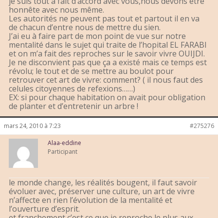
je suis tout à fait d’accord avec vous,nous devons être
honnête avec nous même.
Les autorités ne peuvent pas tout et partout il en va
de chacun d’entre nous de mettre du sien.
J’ai eu à faire part de mon point de vue sur notre
mentalité dans le sujet qui traite de l’hopital EL FARABI
et on m’a fait des reproches sur le savoir vivre OUIJDI.
Je ne disconvient pas que ça a existé mais ce temps est
révolu; le tout et de se mettre au boulot pour
retrouver cet art de vivre: comment? ( il nous faut des
celules citoyennes de refexions……)
EX: si pour chaque habitation on avait pour obligation
de planter et d’entretenir un arbre !
mars 24, 2010 à 7:23
#275276
Alaa-eddine
Participant
le monde change, les réalités bougent, il faut savoir
évoluer avec, préserver une culture, un art de vivre
n’affecte en rien l’évolution de la mentalité et
l’ouverture d’esprit.
et franchement c’est ce que je reproche le plus aux