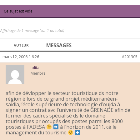
Ce sujet est vide.
Affichage de 1 message (sur 1 au total)
MESSAGES
AUTEUR
mars 12, 2006 à 6:26
#201305
lolita
Membre
afin de dévlopper le secteur touristique ds notre
région é lors de ce grand projet méditerranéen-
saidia,l’école supérieure de technologie d’oujda à
signer un contrat avc l’université de GRENADE afin de
former des cadres spécialisé ds le domaine
touristiques pr occupés des postes parmi les 8000
postes à FADESA
à l’horizon de 2011. cé le
management du tourisme