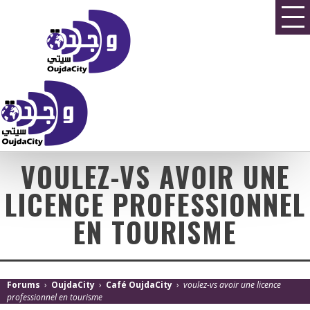
VOULEZ-VS AVOIR UNE
LICENCE PROFESSIONNEL
EN TOURISME
Forums
›
OujdaCity
›
Café OujdaCity
›
voulez-vs avoir une licence
professionnel en tourisme