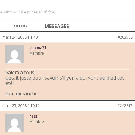
4 sujets de 1 à 4 (sur un total de 4)
MESSAGES
AUTEUR
mars 24, 2008 à 1:40
#203568
zitouna31
Membre
Salem a tous,
c’était juste pour savoir s’il yen a qui vont au bled cet
été!
Bon dimanche
mars 25, 2008 à 10:11
#242817
nass
Membre