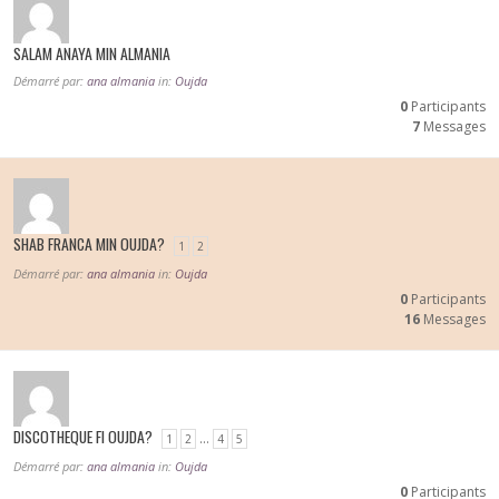
SALAM ANAYA MIN ALMANIA
Démarré par:
ana almania
in:
Oujda
0
Participants
7
Messages
SHAB FRANCA MIN OUJDA?
1
2
Démarré par:
ana almania
in:
Oujda
0
Participants
16
Messages
DISCOTHEQUE FI OUJDA?
…
1
2
4
5
Démarré par:
ana almania
in:
Oujda
0
Participants