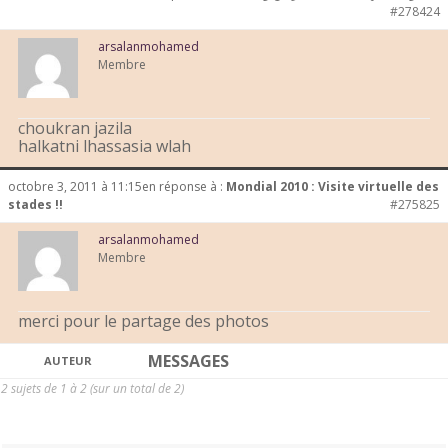
#278424
arsalanmohamed
Membre
choukran jazila
halkatni lhassasia wlah
octobre 3, 2011 à 11:15
en réponse à :
Mondial 2010 : Visite virtuelle des
stades !!
#275825
arsalanmohamed
Membre
merci pour le partage des photos
MESSAGES
AUTEUR
2 sujets de 1 à 2 (sur un total de 2)