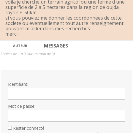
voila je cherche un terrain agricol ou une ferme d une
superficie de 2 a 5 hectares dans la region de oujda
rayon +-50km
si vous pouviez me donner les coordonnees de cette
societe ou eventuellement tout autre renseignement
pouvant m aider dans mes recherches
merci
MESSAGES
AUTEUR
3 sujets de 1 à 3 (sur un total de 3)
Identifiant:
Mot de passe:
Rester connecté