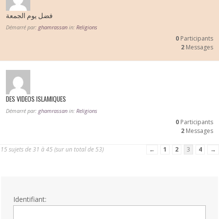
فضل يوم الجمعة
Démarré par:
ghamrassan
in:
Religions
0
Participants
2
Messages
DES VIDEOS ISLAMIQUES
Démarré par:
ghamrassan
in:
Religions
0
Participants
2
Messages
15 sujets de 31 à 45 (sur un total de 53)
←
1
2
3
4
→
Identifiant: