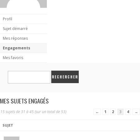
Profil
Sujet démarré
Mes réponses
Engagements
Mes favoris
MES SUJETS ENGAGÉS
15 sujets de 31 à 45 (sur un total de 53)
←
1
2
3
4
→
SUJET