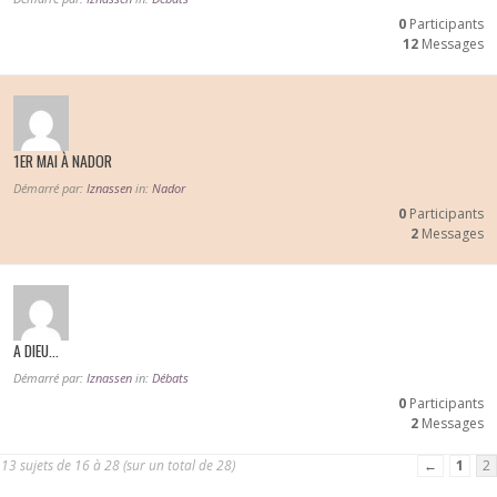
0
Participants
12
Messages
1ER MAI À NADOR
Démarré par:
Iznassen
in:
Nador
0
Participants
2
Messages
A DIEU…
Démarré par:
Iznassen
in:
Débats
0
Participants
2
Messages
13 sujets de 16 à 28 (sur un total de 28)
←
1
2