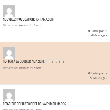
NOUVELLES PUBLICATIONS EN TAMAZIGHT
Démarré par:
Iznassen
in:
Divers
0
Participants
4
Messages
1ER MAI À LA COULEUR AMAZIGHE
…
1
2
5
6
Démarré par:
Iznassen
in:
Nador
0
Participants
77
Messages
REÉCRITUE DE L’HISTOIRE ET DE L’AVENIR DU MAROC
Démarré par:
Iznassen
in:
Débats