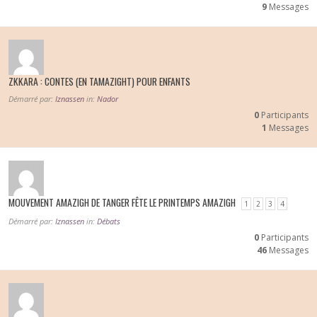
9
Messages
ZKKARA : CONTES (EN TAMAZIGHT) POUR ENFANTS
Démarré par:
Iznassen
in:
Nador
0
Participants
1
Messages
MOUVEMENT AMAZIGH DE TANGER FÊTE LE PRINTEMPS AMAZIGH
1
2
3
4
Démarré par:
Iznassen
in:
Débats
0
Participants
46
Messages