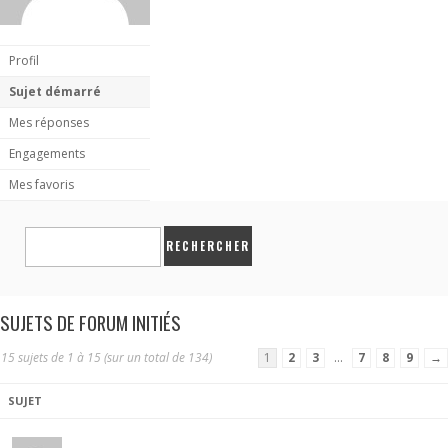
Profil
Sujet démarré
Mes réponses
Engagements
Mes favoris
SUJETS DE FORUM INITIÉS
15 sujets de 1 à 15 (sur un total de 134)
1
2
3
…
7
8
9
→
SUJET