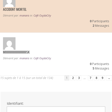
ACCIDENT MORTEL
Démarré par:
manara
in:
Café OujdaCity
0
Participants
2
Messages
MIIIIIIIIIIIIIIIIIIIIIIIIIIIISK
Démarré par:
manara
in:
Café OujdaCity
0
Participants
5
Messages
15 sujets de 1 à 15 (sur un total de 134)
1
2
3
…
7
8
9
→
Identifiant: