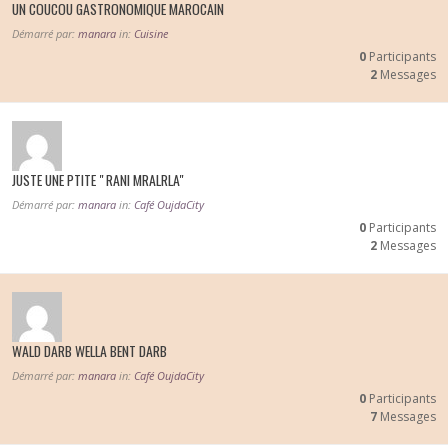
UN COUCOU GASTRONOMIQUE MAROCAIN
Démarré par:
manara
in:
Cuisine
0
Participants
2
Messages
JUSTE UNE PTITE " RANI MRALRLA"
Démarré par:
manara
in:
Café OujdaCity
0
Participants
2
Messages
WALD DARB WELLA BENT DARB
Démarré par:
manara
in:
Café OujdaCity
0
Participants
7
Messages