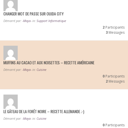
CHANGER MOT DE PASSE SUR OUJDA CITY
Démarré par:
-Maya-
in:
Support Informatique
2
Participants
3
Messages
MUFFINS AU CACAO ET AUX NOISETTES – RECETTE AMÉRICAINE
Démarré par:
-Maya-
in:
Cuisine
0
Participants
2
Messages
LE GÂTEAU DE LA FORÊT NOIRE – RECETTE ALLEMANDE ;-)
Démarré par:
-Maya-
in:
Cuisine
0
Participants