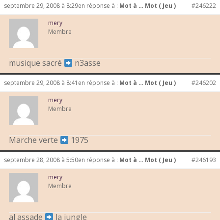
septembre 29, 2008 à 8:29
en réponse à :
Mot à … Mot ( Jeu )
#246222
mery
Membre
musique sacré
n3asse
septembre 29, 2008 à 8:41
en réponse à :
Mot à … Mot ( Jeu )
#246202
mery
Membre
Marche verte
1975
septembre 28, 2008 à 5:50
en réponse à :
Mot à … Mot ( Jeu )
#246193
mery
Membre
al assade
la jungle