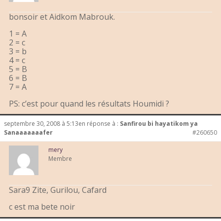
bonsoir et Aidkom Mabrouk.
1 = A
2 = c
3 = b
4 = c
5 = B
6 = B
7 = A
PS: c’est pour quand les résultats Houmidi ?
septembre 30, 2008 à 5:13
en réponse à :
Sanfirou bi hayatikom ya
Sanaaaaaaafer
#260650
mery
Membre
Sara9 Zite, Gurilou, Cafard
c est ma bete noir