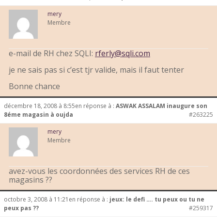
mery
Membre
e-mail de RH chez SQLI:
rferly@sqli.com
je ne sais pas si c’est tjr valide, mais il faut tenter
Bonne chance
décembre 18, 2008 à 8:55
en réponse à :
ASWAK ASSALAM inaugure son
8éme magasin à oujda
#263225
mery
Membre
avez-vous les coordonnées des services RH de ces
magasins ??
octobre 3, 2008 à 11:21
en réponse à :
jeux: le defi …. tu peux ou tu ne
peux pas ??
#259317