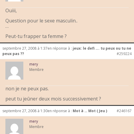
Ouiii,
Question pour le sexe masculin..
…
Peut-tu frapper ta femme ?
septembre 27, 2008 à 1:37
en réponse à :
jeux: le defi …. tu peux ou tu ne
peux pas ??
#259224
mery
Membre
non je ne peux pas.
peut tu jeûner deux mois successivement ?
septembre 27, 2008 à 1:30
en réponse à :
Mot à … Mot ( Jeu )
#246167
mery
Membre