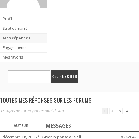
Profil
Sujet démarré
Mes réponses
Engagements
Mes favoris
TOUTES MES RÉPONSES SUR LES FORUMS
15 sujets de 1 à 15 (sur un total de 49)
1
2
3
4
→
MESSAGES
AUTEUR
décembre 18, 2008 à 9:49
en réponse à :
Sqli
#262042