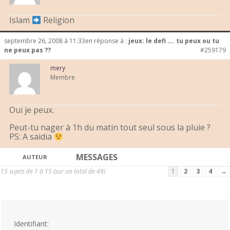
Islam
Religion
septembre 26, 2008 à 11:33
en réponse à :
jeux: le defi …. tu peux ou tu
ne peux pas ??
#259179
mery
Membre
Oui je peux.
Peut-tu nager à 1h du matin tout seul sous la pluie ?
PS: A saidia
MESSAGES
AUTEUR
15 sujets de 1 à 15 (sur un total de 49)
1
2
3
4
→
Identifiant: