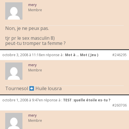
mery
Membre
Non, je ne peux pas.
tjr pr le sex masculin 8)
peut-tu tromper ta femme ?
octobre 3, 2008 à 11:18
en réponse à :
Mot à … Mot ( Jeu )
#246295
mery
Membre
Tournesol
Huile lousra
octobre 1, 2008 à 9:47
en réponse à :
TEST :quelle étoile es-tu ?
#260706
mery
Membre