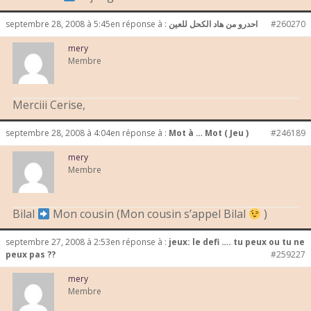
septembre 28, 2008 à 5:45
en réponse à :
احدرو من هاد الكحل للعين
#260270
mery
Membre
Merciii Cerise,
septembre 28, 2008 à 4:04
en réponse à :
Mot à … Mot ( Jeu )
#246189
mery
Membre
Bilal
Mon cousin (Mon cousin s’appel Bilal
)
septembre 27, 2008 à 2:53
en réponse à :
jeux: le defi …. tu peux ou tu ne
peux pas ??
#259227
mery
Membre