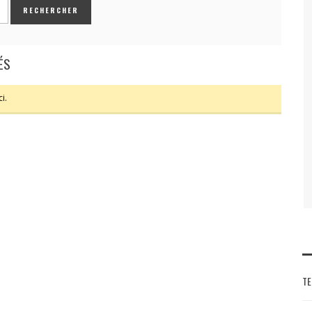
ÉS
i.
TE