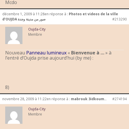
Mcdo
décembre 1, 2009 à 11:28
en réponse à :
Photos et videos de la ville
d’OUJDA صور من مدينة وجدة
#213290
Oujda-City
Membre
Nouveau
Panneau lumineux
«
Bienvenue à …
» à
l’entré d’Oujda prise aujourd’hui (by me) :
8)
novembre 28, 2009 à 11:22
en réponse à :
mabrouk 3idkoum..
#274194
Oujda-City
Membre