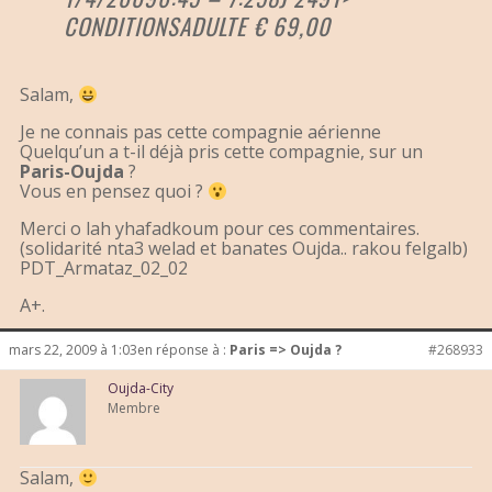
CONDITIONSADULTE € 69,00
Salam,
Je ne connais pas cette compagnie aérienne
Quelqu’un a t-il déjà pris cette compagnie, sur un
Paris-Oujda
?
Vous en pensez quoi ?
Merci o lah yhafadkoum pour ces commentaires.
(solidarité nta3 welad et banates Oujda.. rakou felgalb)
PDT_Armataz_02_02
A+.
mars 22, 2009 à 1:03
en réponse à :
Paris => Oujda ?
#268933
Oujda-City
Membre
Salam,