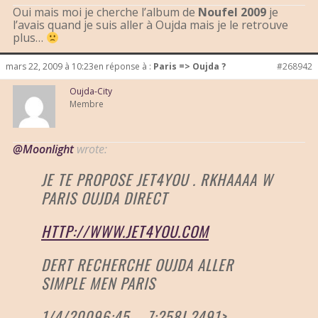
Oui mais moi je cherche l’album de
Noufel 2009
je
l’avais quand je suis aller à Oujda mais je le retrouve
plus…
mars 22, 2009 à 10:23
en réponse à :
Paris => Oujda ?
#268942
Oujda-City
Membre
@Moonlight
wrote:
JE TE PROPOSE JET4YOU . RKHAAAA W
PARIS OUJDA DIRECT
HTTP://WWW.JET4YOU.COM
DERT RECHERCHE OUJDA ALLER
SIMPLE MEN PARIS
1/4/20096:45 – 7:258J 2491>