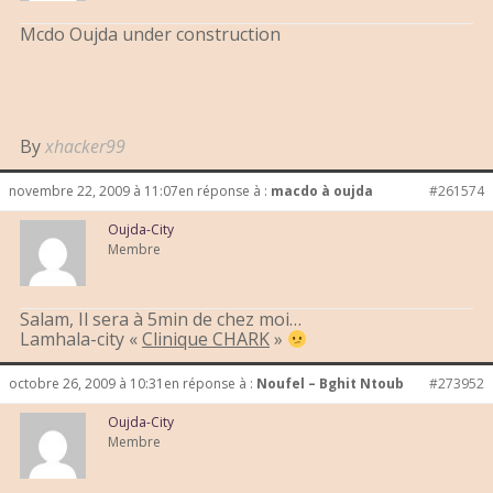
Mcdo Oujda under construction
By
xhacker99
novembre 22, 2009 à 11:07
en réponse à :
macdo à oujda
#261574
Oujda-City
Membre
Salam, Il sera à 5min de chez moi…
Lamhala-city «
Clinique CHARK
»
octobre 26, 2009 à 10:31
en réponse à :
Noufel – Bghit Ntoub
#273952
Oujda-City
Membre