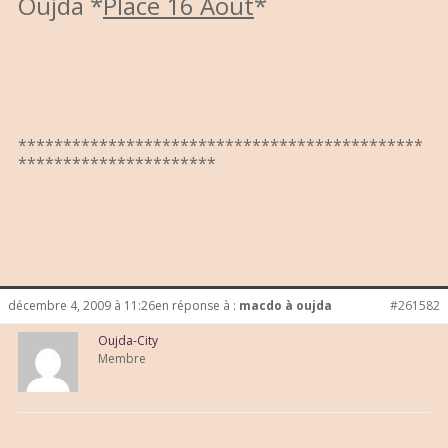
Oujda *
Place 16 Aout
*
*********************************************
**********************
décembre 4, 2009 à 11:26
en réponse à :
macdo à oujda
#261582
Oujda-City
Membre