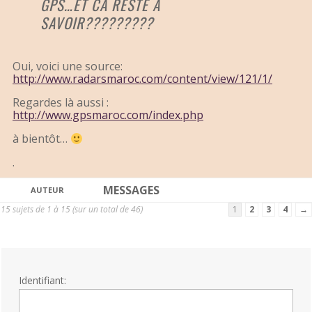
GPS…ET CA RESTE A
SAVOIR?????????
Oui, voici une source:
http://www.radarsmaroc.com/content/view/121/1/
Regardes là aussi :
http://www.gpsmaroc.com/index.php
à bientôt…
.
MESSAGES
AUTEUR
15 sujets de 1 à 15 (sur un total de 46)
1
2
3
4
→
Identifiant: