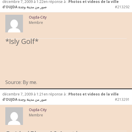
décembre 7, 2009 à 1:22
en réponse à :
Photos et videos de la ville
d’OUJDA صور من مدينة وجدة
#213292
Oujda-City
Membre
*Isly Golf*
Source: By me.
décembre 7, 2009 à 1:21
en réponse à :
Photos et videos de la ville
d’OUJDA صور من مدينة وجدة
#213291
Oujda-City
Membre