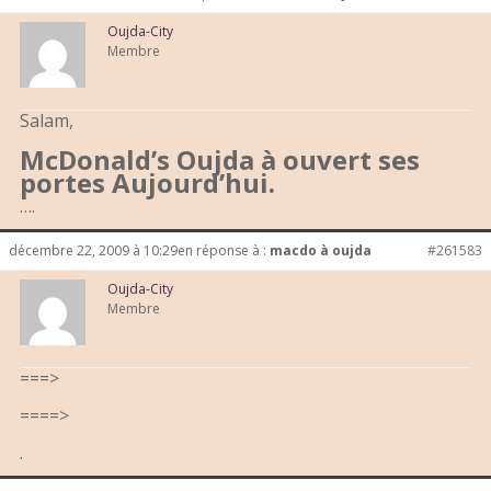
Oujda-City
Membre
Salam,
McDonald’s Oujda à ouvert ses
portes Aujourd’hui.
….
décembre 22, 2009 à 10:29
en réponse à :
macdo à oujda
#261583
Oujda-City
Membre
===>
====>
.