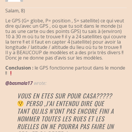
Salam, 8)
Le GPS (G= globe, P= position , S= satellite) ce qui veut
dire qu’avec un GPS , où que tu soit dans le monde (si
tu as une carte ou des points GPS) tu sais à (environ)
10 à 30 m où tu te trouve !! il y a 24 satellites qui couvre
la terre !! et il faut en capter 4 (satellite) pour avoir la
longitude / latitude / altitude du lieu où tu te trouve !!
Il y a BEAUCOUP de modèles et a des prix très divers !!
Donc je ne donne pas d’avis sur les modèles.
Conclusion :
le GPS fonctionne partout dans le monde
!!
@basmala17
wrote:
VOUS EN ETES SUR POUR CASA?????
PERSO ,J’AI ENTENDU DIRE QUE
TANT QU.ILS N’ONT PAS ENCORE FINI A
NOMMER TOUTES LES RUES ET LES
RUELLES ON NE POURRA PAS FAIRE UN