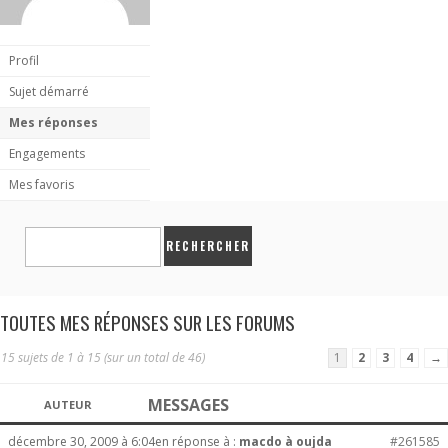
Profil
Sujet démarré
Mes réponses
Engagements
Mes favoris
TOUTES MES RÉPONSES SUR LES FORUMS
15 sujets de 1 à 15 (sur un total de 46)
1
2
3
4
→
MESSAGES
AUTEUR
décembre 30, 2009 à 6:04
en réponse à :
macdo à oujda
#261585