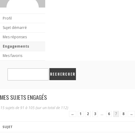
Profil
Sujet démarré
Mes réponses
Engagements
Mes favoris
MES SUJETS ENGAGÉS
15 sujets de 91 à 105 (sur un total de 112)
←
1
2
3
…
6
7
8
→
SUJET