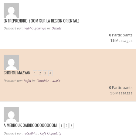
ENTREPRENDRE: ZOOM SUR LA REGION ORIENTALE
Démarré par:
nediha_gawriya
in:
Débats
0
Participants
15
Messages
CHOFOU MAZYAN
1
2
3
4
Démarré par:
hafid
in:
Comédie – فكاهة
0
Participants
56
Messages
A MEBROUK 3AIDKOOOOOOOOOM
1
2
3
Démarré par:
ratek84
in:
Café OujdaCity