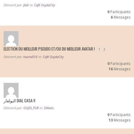
Démarré par:
fadi
in:
Café OujdaCity
0
Participants
6
Messages
ELECTION DU MEILLEUR PSEUDO ET/OU DU MEILLEUR AVATAR !
1
2
Démarré par:
touria016
in:
Café OujdaCity
0
Participants
16
Messages
البولفار DIAL CASA !!
Démarré par:
OUJDI_PUR
in:
Débats
0
Participants
13
Messages