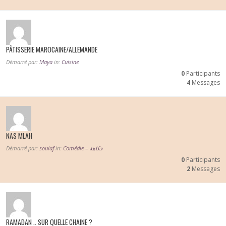
PÂTISSERIE MAROCAINE/ALLEMANDE
Démarré par:
Maya
in:
Cuisine
0
Participants
4
Messages
NAS MLAH
Démarré par:
soulaf
in:
Comédie – فكاهة
0
Participants
2
Messages
RAMADAN .. SUR QUELLE CHAINE ?