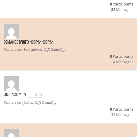
0
Participants
32
Messages
DEMANDE D’INFO :OOPS: :OOPS:
Démarré par:
badredine
in:
Café OujdaCity
0
Participants
4
Messages
OUJDACITY TV
1
2
3
Démarré par:
fadi
in:
Café OujdaCity
0
Participants
32
Messages