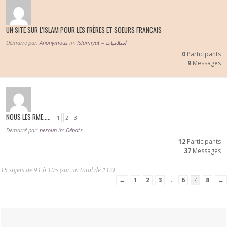
UN SITE SUR L’ISLAM POUR LES FRÈRES ET SOEURS FRANÇAIS
Démarré par:
Anonymous
in:
Islamiyat – إسلاميات
0
Participants
9
Messages
NOUS LES RME…..
1
2
3
Démarré par:
nezouh
in:
Débats
12
Participants
37
Messages
15 sujets de 91 à 105 (sur un total de 112)
←
1
2
3
…
6
7
8
→