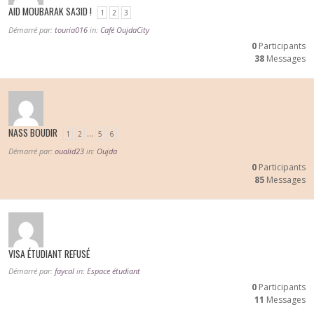
AID MOUBARAK SA3ID !
1
2
3
Démarré par:
touria016
in:
Café OujdaCity
0
Participants
38
Messages
NASS BOUDIR
…
1
2
5
6
Démarré par:
oualid23
in:
Oujda
0
Participants
85
Messages
VISA ÉTUDIANT REFUSÉ
Démarré par:
faycal
in:
Espace étudiant
0
Participants
11
Messages