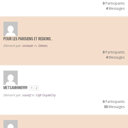
0
Participants
4
Messages
POUR LES PARISIENS ET REGIONS..
Démarré par:
ombadr
in:
Débats
0
Participants
4
Messages
METSAMHINE!!!!!!
1
2
Démarré par:
soulaf
in:
Café OujdaCity
0
Participants
30
Messages