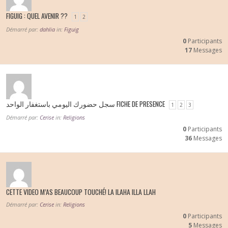
FIGUIG : QUEL AVENIR ??
1
2
Démarré par:
dahlia
in:
Figuig
0
Participants
17
Messages
سجل حضورك اليومي باستغفار الواحد FICHE DE PRESENCE
1
2
3
Démarré par:
Cerise
in:
Religions
0
Participants
36
Messages
CETTE VIDEO M’AS BEAUCOUP TOUCHÉ! LA ILAHA ILLA LLAH
Démarré par:
Cerise
in:
Religions
0
Participants
5
Messages