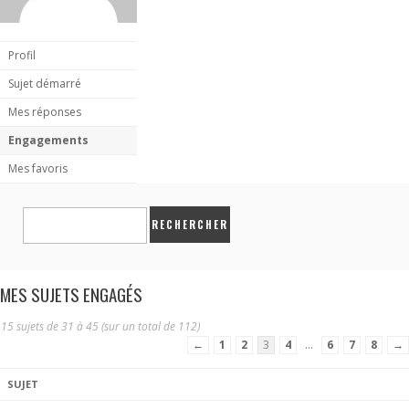
Profil
Sujet démarré
Mes réponses
Engagements
Mes favoris
MES SUJETS ENGAGÉS
15 sujets de 31 à 45 (sur un total de 112)
←
1
2
3
4
…
6
7
8
→
SUJET