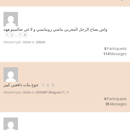
واش بصاح الرجل المغربي ماشي رومانسي و لا غي ضالمينو ههه
…
1
2
7
8
Démarré par:
Cerise
in:
Débats
0
Participants
114
Messages
جوج بنات دافعين كبير
1
2
3
Démarré par:
Cerise
in:
NOUKAT (Blagues) (^_^)
0
Participants
35
Messages