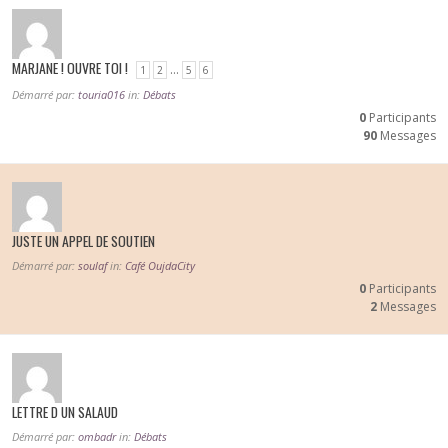
MARJANE ! OUVRE TOI !
…
1
2
5
6
Démarré par:
touria016
in:
Débats
0
Participants
90
Messages
JUSTE UN APPEL DE SOUTIEN
Démarré par:
soulaf
in:
Café OujdaCity
0
Participants
2
Messages
LETTRE D UN SALAUD
Démarré par:
ombadr
in:
Débats