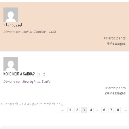
وزيرة ثملة!
Démarré par:
houl
in:
Comédie – فكاهة
4
Participants
4
Messages
KOI D NEUF A SAIDIA?
1
2
Démarré par:
Moonlight
in:
Saidia
0
Participants
24
Messages
15 sujets de 31 à 45 (sur un total de 112)
←
1
2
3
4
…
6
7
8
→