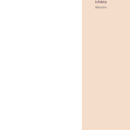
tchikita
Membre