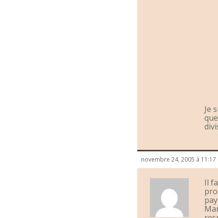
Je 
que 
divi
novembre 24, 2005 à 11:17
Il f
pro
pay
Mar
res