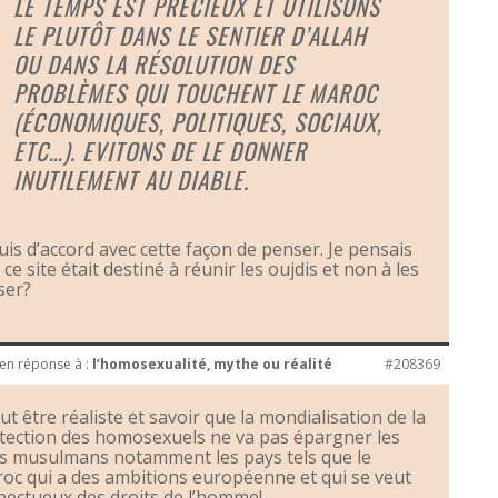
LE TEMPS EST PRÉCIEUX ET UTILISONS
LE PLUTÔT DANS LE SENTIER D’ALLAH
OU DANS LA RÉSOLUTION DES
PROBLÈMES QUI TOUCHENT LE MAROC
(ÉCONOMIQUES, POLITIQUES, SOCIAUX,
ETC…). EVITONS DE LE DONNER
INUTILEMENT AU DIABLE.
suis d’accord avec cette façon de penser. Je pensais
ce site était destiné à réunir les oujdis et non à les
ser?
en réponse à :
l’homosexualité, mythe ou réalité
#208369
aut être réaliste et savoir que la mondialisation de la
tection des homosexuels ne va pas épargner les
s musulmans notamment les pays tels que le
oc qui a des ambitions européenne et qui se veut
pectueux des droits de l’homme!