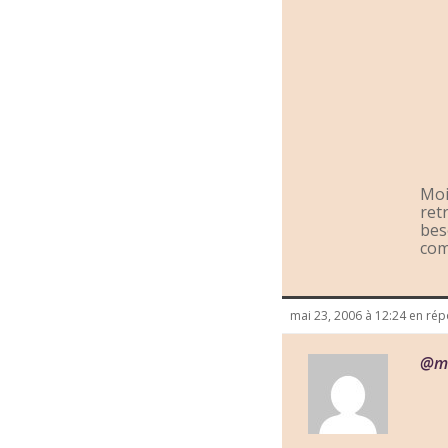
Moi
ret
bes
com
mai 23, 2006 à 12:24
en rép
@m