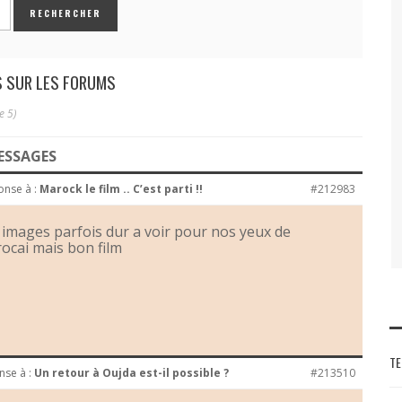
 SUR LES FORUMS
e 5)
ESSAGES
onse à :
Marock le film .. C’est parti !!
#212983
 images parfois dur a voir pour nos yeux de
ocai mais bon film
TE
nse à :
Un retour à Oujda est-il possible ?
#213510