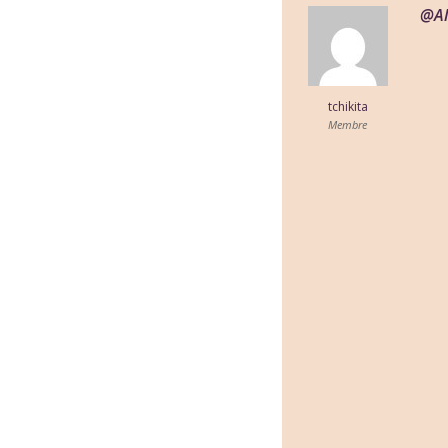
@Al
tchikita
Membre