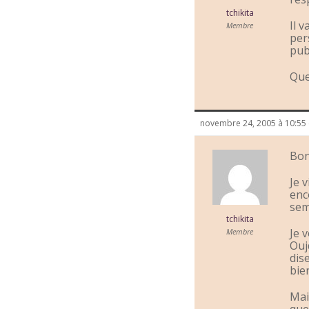
tchikita
Il v
Membre
per
publ
Que
novembre 24, 2005 à 10:55
Bon
Je 
enc
sem
tchikita
Je 
Membre
Ouj
dis
bie
Mai
que