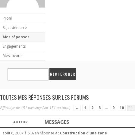
Profil
Sujet démarré
Mes réponses
Engagements
Mes favoris
TOUTES MES RÉPONSES SUR LES FORUMS
Affichage de 151 message (sur 151 au total)
←
1
2
3
…
9
10
11
MESSAGES
AUTEUR
août 6, 2007 à 6:02
en réponse à :
Construction d’une zone