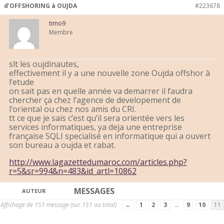
d’OFFSHORING à OUJDA
#223678
timo9
Membre
slt les oujdinautes,
effectivement il y a une nouvelle zone Oujda offshor à
l’etude
on sait pas en quelle année va demarrer il faudra
chercher ça chez l’agence de developement de
l’oriental ou chez nos amis du CRI.
tt ce que je sais c’est qu’il sera orientée vers les
services informatiques, ya deja une entreprise
française SQLI specialisé en informatique qui a ouvert
son bureau a oujda et rabat.
http://www.lagazettedumaroc.com/articles.php?
r=5&sr=994&n=483&id_artl=10862
MESSAGES
AUTEUR
Affichage de 151 message (sur 151 au total)
←
1
2
3
…
9
10
11