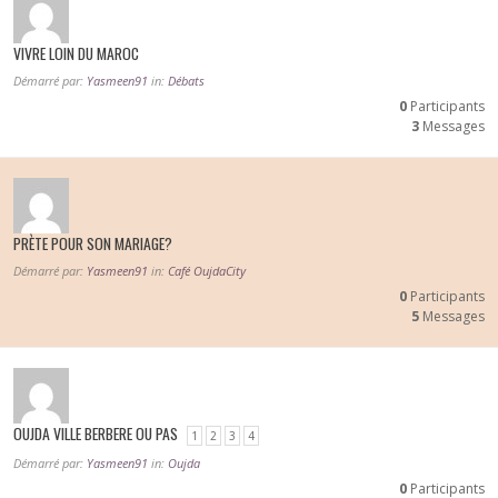
VIVRE LOIN DU MAROC
Démarré par:
Yasmeen91
in:
Débats
0
Participants
3
Messages
PRÈTE POUR SON MARIAGE?
Démarré par:
Yasmeen91
in:
Café OujdaCity
0
Participants
5
Messages
OUJDA VILLE BERBERE OU PAS
1
2
3
4
Démarré par:
Yasmeen91
in:
Oujda
0
Participants