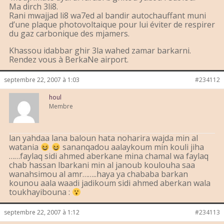
Ma dirch 3li8.
Rani mwajjad li8 wa7ed al bandir autochauffant muni
d’une plaque photovoltaique pour lui éviter de respirer
du gaz carbonique des mjamers.
Khassou idabbar ghir 3la wahed zamar barkarni.
Rendez vous à BerkaNe airport.
septembre 22, 2007 à 1:03
#234112
houl
Membre
lan yahdaa lana baloun hata noharira wajda min al
watania
sananqadou aalaykoum min kouli jiha
……faylaq sidi ahmed aberkane mina chamal wa faylaq
chab hassan lbarkani min al janoub koulouha saa
wanahsimou al amr……..haya ya chababa barkan
kounou aala waadi jadikoum sidi ahmed aberkan wala
toukhayibouna :
septembre 22, 2007 à 1:12
#234113