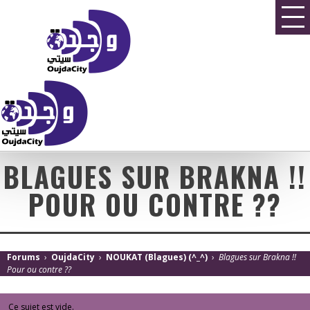
BLAGUES SUR BRAKNA !!
POUR OU CONTRE ??
Forums
›
OujdaCity
›
NOUKAT (Blagues) (^_^)
›
Blagues sur Brakna !!
Pour ou contre ??
Ce sujet est vide.