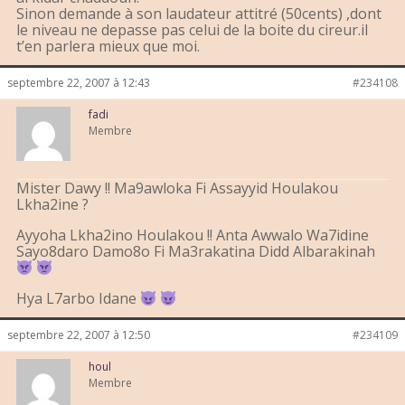
Sinon demande à son laudateur attitré (50cents) ,dont
le niveau ne depasse pas celui de la boite du cireur.il
t’en parlera mieux que moi.
septembre 22, 2007 à 12:43
#234108
fadi
Membre
Mister Dawy !! Ma9awloka Fi Assayyid Houlakou
Lkha2ine ?
Ayyoha Lkha2ino Houlakou !! Anta Awwalo Wa7idine
Sayo8daro Damo8o Fi Ma3rakatina Didd Albarakinah
Hya L7arbo Idane
septembre 22, 2007 à 12:50
#234109
houl
Membre