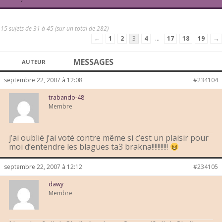
15 sujets de 31 à 45 (sur un total de 282)
←
1
2
3
4
…
17
18
19
→
MESSAGES
AUTEUR
septembre 22, 2007 à 12:08
#234104
trabando-48
Membre
j’ai oublié j’ai voté contre même si c’est un plaisir pour
moi d’entendre les blagues ta3 brakna!!!!!!!!!!!
septembre 22, 2007 à 12:12
#234105
dawy
Membre