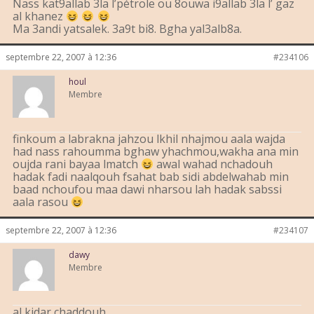
Nass kat9allab 3la l’pétrole ou 8ouwa i9allab 3la l’ gaz
al khanez
Ma 3andi yatsalek. 3a9t bi8. Bgha yal3alb8a.
septembre 22, 2007 à 12:36
#234106
houl
Membre
finkoum a labrakna jahzou lkhil nhajmou aala wajda
had nass rahoumma bghaw yhachmou,wakha ana min
oujda rani bayaa lmatch
awal wahad nchadouh
hadak fadi naalqouh fsahat bab sidi abdelwahab min
baad nchoufou maa dawi nharsou lah hadak sabssi
aala rasou
septembre 22, 2007 à 12:36
#234107
dawy
Membre
al kidar chaddouh.