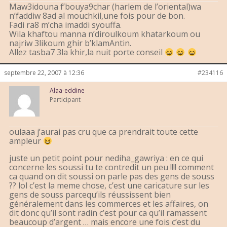
Maw3idouna f’bouya9char (harlem de l’oriental)wa
n’faddiw 8ad al mouchkil,une fois pour de bon.
Fadi ra8 m’cha imaddi syouffa.
Wila khaftou manna n’diroulkoum khatarkoum ou
najriw 3likoum ghir b’klamAntin.
Allez tasba7 3la khir,la nuit porte conseil
septembre 22, 2007 à 12:36
#234116
Alaa-eddine
Participant
oulaaa j’aurai pas cru que ca prendrait toute cette
ampleur
juste un petit point pour nediha_gawriya : en ce qui
concerne les soussi tu te contredit un peu !!!! comment
ca quand on dit soussi on parle pas des gens de souss
?? lol c’est la meme chose, c’est une caricature sur les
gens de souss parcequ’ils réussissent bien
généralement dans les commerces et les affaires, on
dit donc qu’il sont radin c’est pour ca qu’il ramassent
beaucoup d’argent … mais encore une fois c’est du