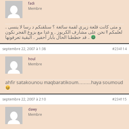
fadi
Membre
و متى كانت قلعة زيري لقمة سائغة ؟ سنلقنكم د رسا لا ينسى ..
لعلمكم !! نحن على مشارف الكربوز .. و غدا مع بزوغ الفجر نكون
قد حططنا الحال بآبار أحفير .. البقية تعرفونها ..
septembre 22, 2007 à 1:38
#234114
houl
Membre
ahfir satakounou maqbaratikoum…………haya soumoud
septembre 22, 2007 à 2:10
#234115
dawy
Membre