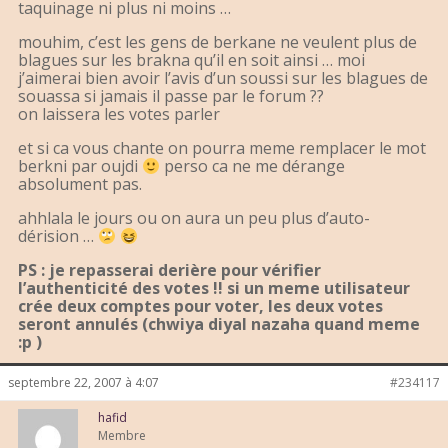
taquinage ni plus ni moins …
mouhim, c’est les gens de berkane ne veulent plus de
blagues sur les brakna qu’il en soit ainsi … moi
j’aimerai bien avoir l’avis d’un soussi sur les blagues de
souassa si jamais il passe par le forum ??
on laissera les votes parler
et si ca vous chante on pourra meme remplacer le mot
berkni par oujdi
perso ca ne me dérange
absolument pas.
ahhlala le jours ou on aura un peu plus d’auto-
dérision …
PS : je repasserai derière pour vérifier
l’authenticité des votes !! si un meme utilisateur
crée deux comptes pour voter, les deux votes
seront annulés (chwiya diyal nazaha quand meme
:p )
septembre 22, 2007 à 4:07
#234117
hafid
Membre