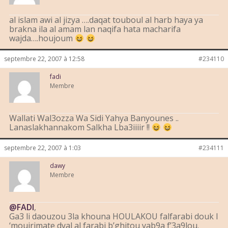
al islam awi al jizya ….daqat touboul al harb haya ya
brakna ila al amam lan naqifa hata macharifa
wajda….houjoum
septembre 22, 2007 à 12:58
#234110
fadi
Membre
Wallati Wal3ozza Wa Sidi Yahya Banyounes ..
Lanaslakhannakom Salkha Lba3iiiir !!
septembre 22, 2007 à 1:03
#234111
dawy
Membre
@FADI
,
Ga3 li daouzou 3la khouna HOULAKOU falfarabi douk l
‘moujrimate dyal al farabi b’ghitou yab9a f’3a9lou.