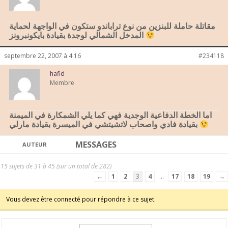
مقاتلة حاملة للبنزين من نوع تراباندو ستكون في الواجهة لحماية
المدخل الشمالي لوجدة بقيادة بايكونبرونز
septembre 22, 2007 à 4:16
#234118
hafid
Membre
اما الخطة الدفاعية الوجدية فهي كما يلي الشمكارة في الميمنة
بقيادة فادي واصحاب لاتشيتشي في الميسرة بقيادة مارلي
MESSAGES
AUTEUR
15 sujets de 31 à 45 (sur un total de 282)
←
1
2
3
4
…
17
18
19
→
Vous devez être connecté pour répondre à ce sujet.