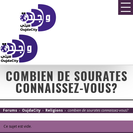
COMBIEN DE SOURATES
CONNAISSEZ-VOUS?
Forums
›
OujdaCity
›
Religions
›
combien de sourates connaissez-vous?
Ce sujet est vide.