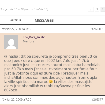
3 sujets de 16 à 18 (sur un total de 18)
←
1
2
MESSAGES
AUTEUR
février 22, 2009 à 3:59
#262316
The_Dark_Knight
Membre
@ nadia : tkt pa soeureta je comprend très bien ..tt ce
que j peux dire c que en 2002 knt 7afd just 1 7izb
makamlch just les courtes sourat mais daba hamdolah
pas 60 7izb mais j’essaie ..c vraiment super facile faut
just la volonté c qui es dure c de l pratiquer mais
inchaAllah nous sommes des oujdinautes from oujda
la ville spirituel du maroc
la villes des massajids
alors just bissmillah w rebbi ray3awna pr finir les
607ozb
février 22, 2009 à 7:50
#262317