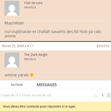
Clair de Lune
Membre
MashAllah
oui oujdinaute et challah savants des 60 hizb ya rabi
amine
février 22, 2009 à 8:17
#262318
The_Dark_Knight
Membre
amiine yarab
MESSAGES
AUTEUR
3 sujets de 16 à 18 (sur un total de 18)
←
1
2
Vous devez être connecté pour répondre à ce sujet.