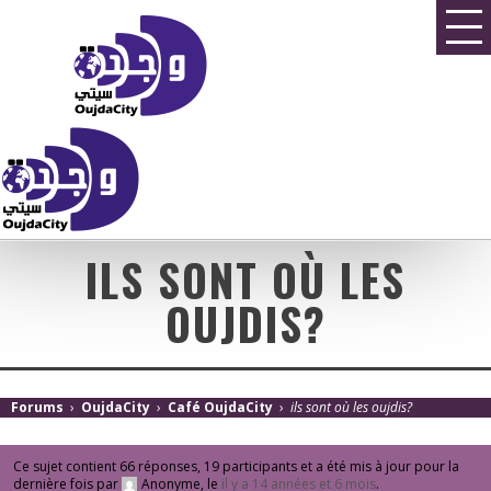
ILS SONT OÙ LES
OUJDIS?
Forums
›
OujdaCity
›
Café OujdaCity
›
ils sont où les oujdis?
Ce sujet contient 66 réponses, 19 participants et a été mis à jour pour la
dernière fois par
Anonyme
, le
il y a 14 années et 6 mois
.