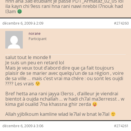
hhh ana 3ad étudiant je passe PDT_Armataz_02_05 lol
ila kayn chi 9ess rani hna rani nawi nrebbi l7nouk had
l3am
décembre 6, 2009 à 2:09
#274260
norane
Participant
salut tout le monde !!
Je suis un peu en retard lol
Mais je veux tout d’abord dire que ça fait toujours
plaisir de se marier avec quelqu’un de sa région , voire
de sa ville … mais c’est vrai ma chére : ou sont les oujdi
???? Les vrais
Bref hetta ana rani jayya l3erss , d’ailleur je viendrai
bientot à oujda nchallah … w hadi ch7al ma3erresst .. w
kima gal oualid 7na khassna ghir zerda
Allah yjiblkoum kamline wlad le7lal w bnat le7lal
décembre 6, 2009 à 3:06
#274261