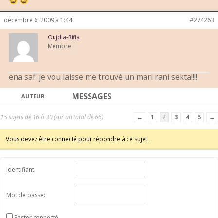
décembre 6, 2009 à 1:44
#274263
Oujdia-Rifia
Membre
ena safi je vou laisse me trouvé un mari rani sekta!!!!
MESSAGES
AUTEUR
15 sujets de 16 à 30 (sur un total de 66)
←
1
2
3
4
5
→
Vous devez être connecté pour répondre à ce sujet.
Identifiant:
Mot de passe:
Rester connecté