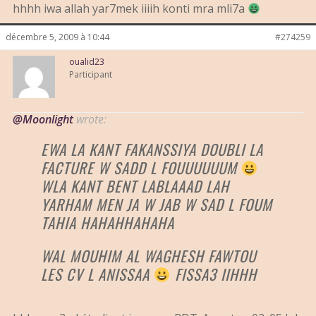
hhhh iwa allah yar7mek iiiih konti mra mli7a
décembre 5, 2009 à 10:44
#274259
oualid23
Participant
@Moonlight
wrote:
EWA LA KANT FAKANSSIYA DOUBLI LA
FACTURE W SADD L FOUUUUUUM
WLA KANT BENT LABLAAAD LAH
YARHAM MEN JA W JAB W SAD L FOUM
TAHIA HAHAHHAHAHA
WAL MOUHIM AL WAGHESH FAWTOU
LES CV L ANISSAA
FISSA3 IIHHH