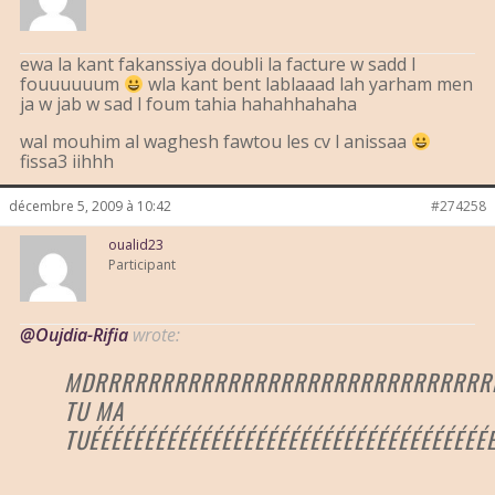
ewa la kant fakanssiya doubli la facture w sadd l
fouuuuuum
wla kant bent lablaaad lah yarham men
ja w jab w sad l foum tahia hahahhahaha
wal mouhim al waghesh fawtou les cv l anissaa
fissa3 iihhh
décembre 5, 2009 à 10:42
#274258
oualid23
Participant
@Oujdia-Rifia
wrote:
MDRRRRRRRRRRRRRRRRRRRRRRRRRRRRRR
TU MA
TUÉÉÉÉÉÉÉÉÉÉÉÉÉÉÉÉÉÉÉÉÉÉÉÉÉÉÉÉÉÉÉÉÉÉÉÉ