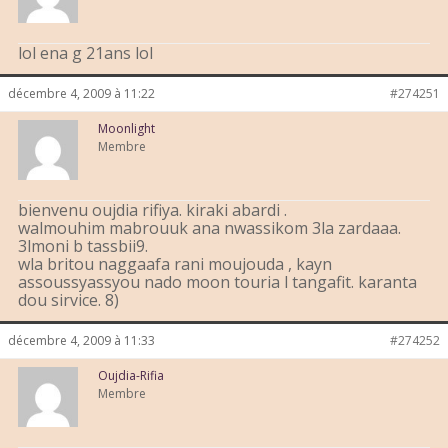
lol ena g 21ans lol
décembre 4, 2009 à 11:22
#274251
Moonlight
Membre
bienvenu oujdia rifiya. kiraki abardi .
walmouhim mabrouuk ana nwassikom 3la zardaaa.
3lmoni b tassbii9.
wla britou naggaafa rani moujouda , kayn
assoussyassyou nado moon touria l tangafit. karanta
dou sirvice. 8)
décembre 4, 2009 à 11:33
#274252
Oujdia-Rifia
Membre