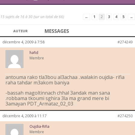
15 sujets de 16 à 30 (sur un total de 66)
←
1
2
3
4
5
→
MESSAGES
AUTEUR
décembre 4, 2009 à 7:58
#274249
hafid
Membre
antouma rako tla3bou al3achaa ..walakin oujdia- rifia
raha tahdar m3akom baniya
-bassah magoltinnach chhal 3andak man sana
.robbama tkoumi sghira 3la ma grand mere bi
3amayan PDT_Armataz_02_03
décembre 4, 2009 à 11:17
#274250
Oujdia-Rifia
Membre