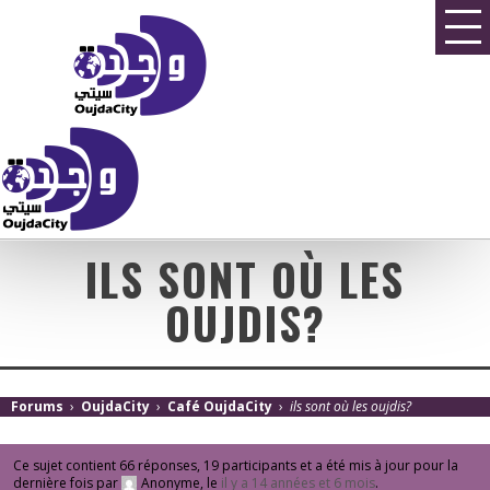
ILS SONT OÙ LES
OUJDIS?
Forums
›
OujdaCity
›
Café OujdaCity
›
ils sont où les oujdis?
Ce sujet contient 66 réponses, 19 participants et a été mis à jour pour la
dernière fois par
Anonyme
, le
il y a 14 années et 6 mois
.