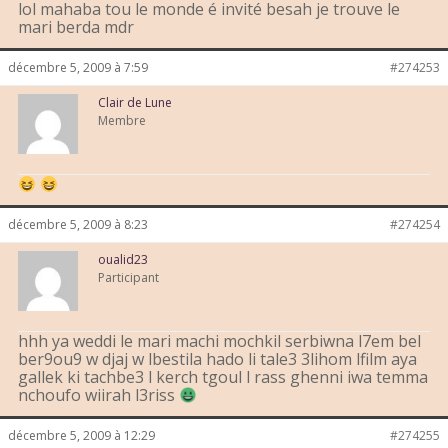
lol mahaba tou le monde é invité besah je trouve le
mari berda mdr
décembre 5, 2009 à 7:59
#274253
Clair de Lune
Membre
décembre 5, 2009 à 8:23
#274254
oualid23
Participant
hhh ya weddi le mari machi mochkil serbiwna l7em bel
ber9ou9 w djaj w lbestila hado li tale3 3lihom lfilm aya
gallek ki tachbe3 l kerch tgoul l rass ghenni iwa temma
nchoufo wiirah l3riss
décembre 5, 2009 à 12:29
#274255