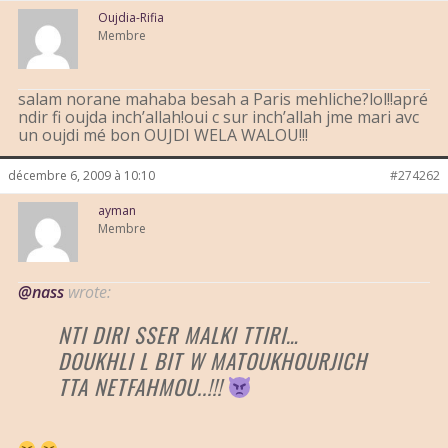
Oujdia-Rifia
Membre
salam norane mahaba besah a Paris mehliche?lol!!apré
ndir fi oujda inch’allah!oui c sur inch’allah jme mari avc
un oujdi mé bon OUJDI WELA WALOU!!!
décembre 6, 2009 à 10:10
#274262
ayman
Membre
@nass
wrote:
NTI DIRI SSER MALKI TTIRI…
DOUKHLI L BIT W MATOUKHOURJICH
TTA NETFAHMOU..!!!