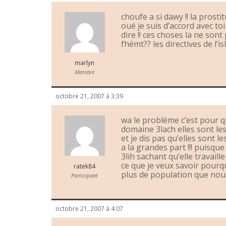
choufe a si dawy !! la pros
oué je suis d’accord avec toi
dire !! ces choses la ne son
fhémt?? les directives de l’is
marlyn
Membre
octobre 21, 2007 à 3:39
wa le problème c’est pour q
domaine 3lach elles sont les
et je dis pas qu’elles sont
a la grandes part !!! puisqu
3lih sachant qu’elle travai
ce que je veux savoir pourqu
ratek84
plus de population que nou
Participant
octobre 21, 2007 à 4:07