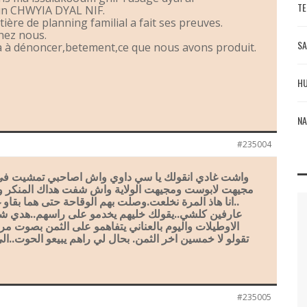
TE
un CHWYIA DYAL NIF.
ière de planning familial a fait ses preuves.
hez nous.
SA
a à dénoncer,betement,ce que nous avons produit.
HU
NA
#235004
واشت غادي انقولك يا سي داوي واش اصاحبي تمشيت في 
مجيهت لابوست ومجيهت الولاية واش شفت هداك المنكر ولا
انا هاذ المرة نخلعت.وصلت بهم الوقاحة حتى هما بقاو غ
عارفين كلشي..يقولك خليهم يخدمو على راسهم..هدي 
الاوطيلات واليوم بالعناني يتفاهمو على الثمن بصوت مر
تقولو لا خمسين اخر الثمن. بحال لي راهم يبيعو الحوت..الي 
#235005