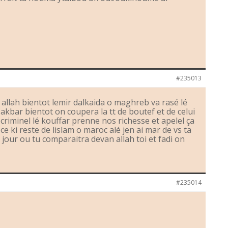
#235013
a allah bientot lemir dalkaida o maghreb va rasé lé
akbar bientot on coupera la tt de boutef et de celui
 criminel lé kouffar prenne nos richesse et apelel ça
ce ki reste de lislam o maroc alé jen ai mar de vs ta
 jour ou tu comparaitra devan allah toi et fadi on
#235014