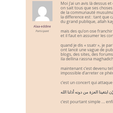
Moi j’ai un avis là dessus 
on sait tous que ses choses 
de la communauté musulman
la difference est : tant que
du grand publique, allah kay
Alaa-eddine
mais des qu’on ose franchir 
Participant
et il faut en assumer les co
quand je dis « ssatr », je p
ont lancé une vague de publi
blogs, des sites, des foru
ila dellina rassna maghadich
maintenant c’est devenu tel
impossible d’arreter ce ph
c’est un concert qui attaque 
إن ابتغينا العزة من دونه أذلنا الله
c’est pourtant simple …. enf