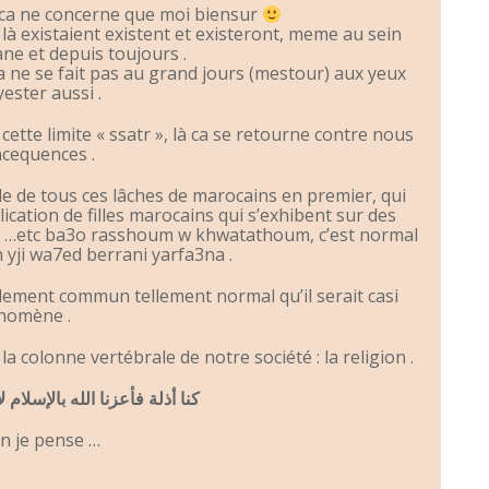
et ca ne concerne que moi biensur
là existaient existent et existeront, meme au sein
e et depuis toujours .
 ca ne se fait pas au grand jours (mestour) aux yeux
ester aussi .
cette limite « ssatr », là ca se retourne contre nous
ncequences .
arle de tous ces lâches de marocains en premier, qui
cation de filles marocains qui s’exhibent sur des
ms …etc ba3o rasshoum w khwatathoum, c’est normal
 yji wa7ed berrani yarfa3na .
lement commun tellement normal qu’il serait casi
énomène .
la colonne vertébrale de notre société : la religion .
كنا أذلة فأعزنا الله بالإسلام ل
in je pense …