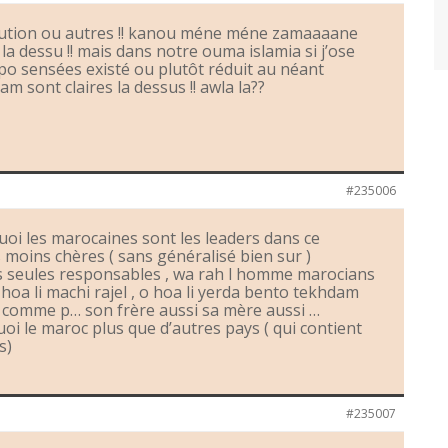
titution ou autres !! kanou méne méne zamaaaane
 la dessu !! mais dans notre ouma islamia si j’ose
t po sensées existé ou plutôt réduit au néant
lam sont claires la dessus !! awla la??
#235006
uoi les marocaines sont les leaders dans ce
 moins chères ( sans généralisé bien sur )
 les seules responsables , wa rah l homme marocians
e hoa li machi rajel , o hoa li yerda bento tekhdam
lle comme p… son frère aussi sa mère aussi …
oi le maroc plus que d’autres pays ( qui contient
s)
#235007