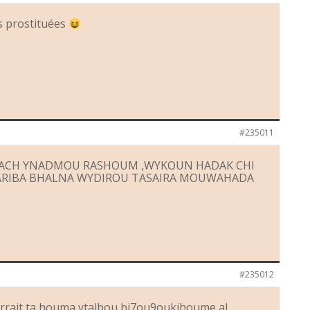
es prostituées
#235011
BACH YNADMOU RASHOUM ,WYKOUN HADAK CHI
RIBA BHALNA WYDIROU TASAIRA MOUWAHADA
#235012
arrait ta houma ytalbou bi7ou9oukihoume al