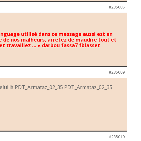
#235008
anguage utilisé dans ce message aussi est en
e de nos malheurs, arretez de maudire tout et
et travaillez … « darbou fassa7 fblasset
#235009
ie celui là PDT_Armataz_02_35 PDT_Armataz_02_35
#235010