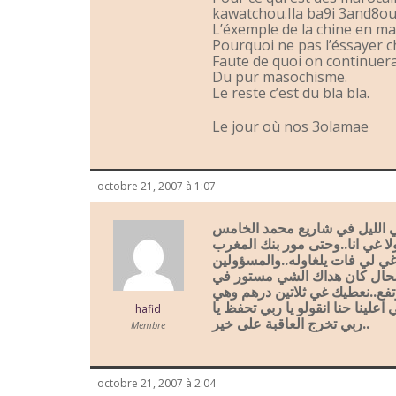
kawatchou.Ila ba9i 3and8o
L’éxemple de la chine en mat
Pourquoi ne pas l’éssayer c
Faute de quoi on continuer
Du pur masochisme.
Le reste c’est du bla bla.
Le jour où nos 3olamae
octobre 21, 2007 à 1:07
الليل في شاريع محمد الخامس
 غي انا..وحتى مور بنك المغرب
..ي لي فات يلغاوله..والمسؤولين
شحال كان هداك الشي مستور في
تفع..نعطيك غي ثلاتين درهم وهي
اعلينا حنا انقولو يا ربي تحفظ يا
hafid
ربي تخرج العاقبة على خير..
Membre
octobre 21, 2007 à 2:04