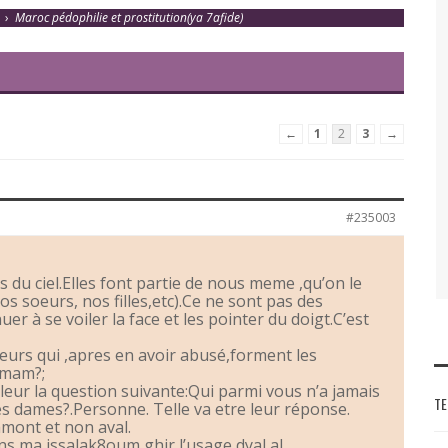
›
Maroc pédophilie et prostitution(ya 7afide)
←
1
2
3
→
#235003
 du ciel.Elles font partie de nous meme ,qu’on le
s soeurs, nos filles,etc).Ce ne sont pas des
r à se voiler la face et les pointer du doigt.C’est
eurs qui ,apres en avoir abusé,forment les
’imam?;
leur la question suivante:Qui parmi vous n’a jamais
TE
es dames?.Personne. Telle va etre leur réponse.
 amont et non aval.
ns ma issalak8oum ghir l’usage dyal al