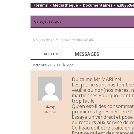
Forums
›
Médiathèque
›
Documentaires – افلام وثائقية
Ce sujet est vide.
15 sujets de 16 à 30 (sur un total de 40)
MESSAGES
AUTEUR
octobre 21, 2007 à 5:22
Du calme Mr MARLYN .
Les p…. ne sont pas tombées
veuille ou non(nos mères, no
martiennes.Pourquoi continue
trop facile.
Qu’en est-il des consommat
dawy
premières lignes derrière l
Membre
Essaye un vendredi et pose 
eu recours aux service de c
Ce fleau doit etre traité en
Pour ce qui est des marocai