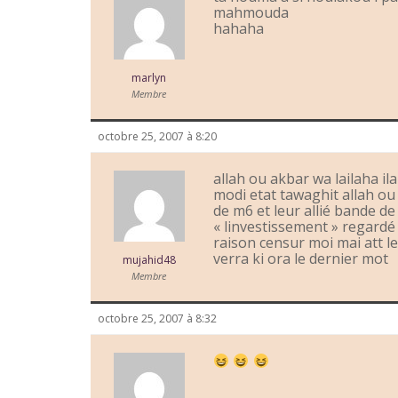
mahmouda
hahaha
marlyn
Membre
octobre 25, 2007 à 8:20
allah ou akbar wa lailaha il
modi etat tawaghit allah ou 
de m6 et leur allié bande de
« linvestissement » regardé 
raison censur moi mai att le
verra ki ora le dernier mot
mujahid48
Membre
octobre 25, 2007 à 8:32