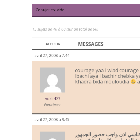
Ce sujet est vide.
15 sujets de 46 à 60 (sur un total de 66)
MESSAGES
AUTEUR
avril 27, 2008 à 7:44
courage yaa l wlad courage 
lbachi aya l bachir chebka yaa
khadra bida mouloudia
a
oualid23
Participant
avril 27, 2008 à 9:45
لمكناسي اذن واجب حضور الجمهور