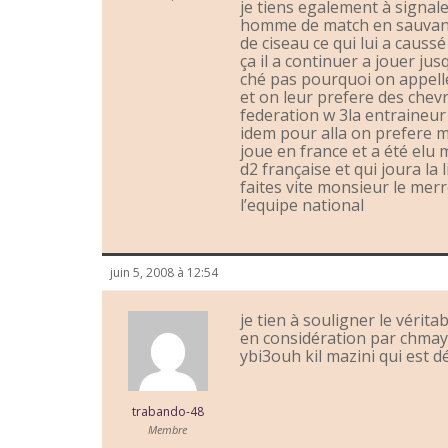
je tiens egalement à signale
homme de match en sauvant 
de ciseau ce qui lui a cau
ça il a continuer a jouer jusq
ché pas pourquoi on appelle
et on leur prefere des che
federation w 3la entraineur 
idem pour alla on prefere m
joue en france et a été elu
d2 française et qui joura la
faites vite monsieur le merre
l’equipe national
juin 5, 2008 à 12:54
je tien à souligner le vérita
en considération par chmay
ybi3ouh kil mazini qui est d
trabando-48
Membre