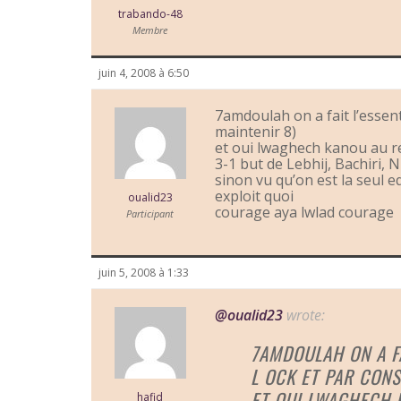
trabando-48
Membre
juin 4, 2008 à 6:50
7amdoulah on a fait l’essen
maintenir 8)
et oui lwaghech kanou au r
3-1 but de Lebhij, Bachiri, 
sinon vu qu’on est la seul 
exploit quoi
oualid23
courage aya lwlad courage
Participant
juin 5, 2008 à 1:33
@oualid23
wrote:
7AMDOULAH ON A FA
L OCK ET PAR CONS
ET OUI LWAGHECH 
hafid