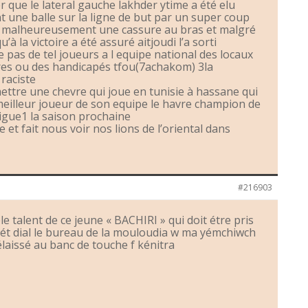
r que le lateral gauche lakhder ytime a été elu
une balle sur la ligne de but par un super coup
ssé malheureusement une cassure au bras et malgré
u’à la victoire a été assuré aitjoudi l’a sorti
 pas de tel joueurs a l equipe national des locaux
vres ou des handicapés tfou(7achakom) 3la
raciste
ettre une chevre qui joue en tunisie à hassane qui
 meilleur joueur de son equipe le havre champion de
 ligue1 la saison prochaine
 et fait nous voir nos lions de l’oriental dans
#216903
ble talent de ce jeune « BACHIRI » qui doit étre pris
ét dial le bureau de la mouloudia w ma yémchiwch
élaissé au banc de touche f kénitra