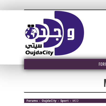
FOR
Forums
›
OujdaCity
›
Sport
›
MCO