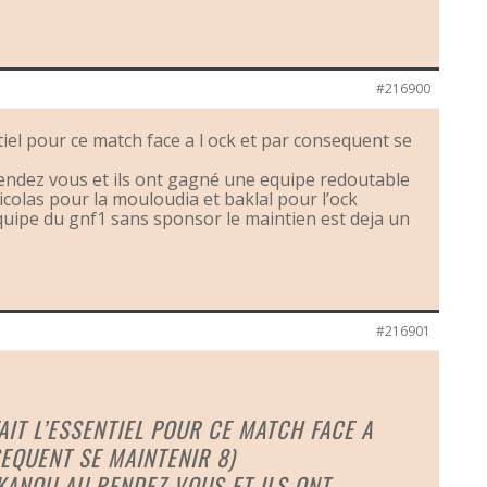
#216900
tiel pour ce match face a l ock et par consequent se
endez vous et ils ont gagné une equipe redoutable
Nicolas pour la mouloudia et baklal pour l’ock
equipe du gnf1 sans sponsor le maintien est deja un
#216901
IT L’ESSENTIEL POUR CE MATCH FACE A
EQUENT SE MAINTENIR 8)
KANOU AU RENDEZ VOUS ET ILS ONT