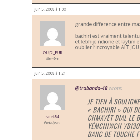
juin 5, 2008 à 1:00
grande difference entre maz
bachiri est vraiment talentu
et lebhije ndione et laytim 
oublier l’incroyable AIT J
OUJDI_PUR
Membre
juin 5, 2008 à 1:21
@trabando-48
wrote:
JE TIEN À SOULIGN
« BACHIRI » QUI D
CHMAYÉT DIAL LE 
ratek84
Participant
YÉMCHIWCH YBI3OU
BANC DE TOUCHE F