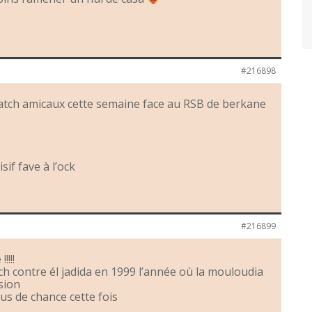
#216898
match amicaux cette semaine face au RSB de berkane
if fave à l’ock
#216899
!!!!
ch contre él jadida en 1999 l’année où la mouloudia
sion
us de chance cette fois