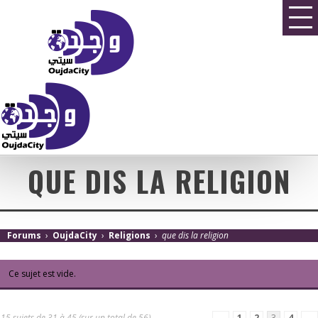
QUE DIS LA RELIGION
Forums
›
OujdaCity
›
Religions
›
que dis la religion
Ce sujet est vide.
15 sujets de 31 à 45 (sur un total de 56)
←
1
2
3
4
→