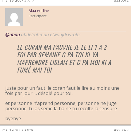
mai 19, 2007 à 7:17
#230072
Alaa-eddine
Participant
@abou
abdelrahman elwoujdi wrote:
LE CORAN MA PAUVRE JE LE LI 1 A 2
FOI PAR SEMAINE C PA TOI KI VA
MAPRENDRE LISLAM ET C PA MOI KI A
FUMÉ MAI TOI
juste pour un faut, le coran faut le lire au moins une
fois par jour … désolé pour toi .
et personne n’aprend personne, personne ne juge
personne, tu as semé la haine tu récolte la censure
byebye
mai 19, 2007 à 8:26
#230073