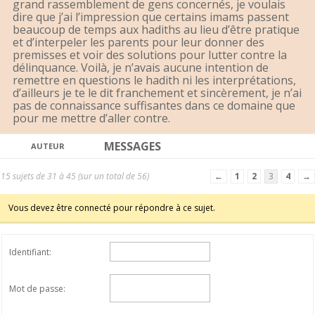
grand rassemblement de gens concernés, je voulais
dire que j’ai l’impression que certains imams passent
beaucoup de temps aux hadiths au lieu d’être pratique
et d’interpeler les parents pour leur donner des
premisses et voir des solutions pour lutter contre la
délinquance. Voilà, je n’avais aucune intention de
remettre en questions le hadith ni les interprétations,
d’ailleurs je te le dit franchement et sincèrement, je n’ai
pas de connaissance suffisantes dans ce domaine que
pour me mettre d’aller contre.
MESSAGES
AUTEUR
15 sujets de 31 à 45 (sur un total de 56)
←
1
2
3
4
→
Vous devez être connecté pour répondre à ce sujet.
Identifiant:
Mot de passe: