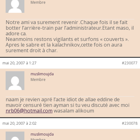
Membre
Notre ami va surement revenir .Chaque fois il se fait
botter l’arrière-train par l’administrateur.Etant maso, il
adore ca.
Neanmoins restons vigilants et surfons « couverts ».
Apres le sabre et la kalachnikov,cette fois on aura
surement droit à char.
mai 20, 2007 à 1:27
#230077
muslimoujda
Membre
naam je revien apré l’acte idiot de allae eddine de
mavoir censuré tien ayman si tu veu discuté avec moi
nrb06@hotmail.com
wasalam alikoum
mai 20, 2007 à 2:02
#230078
muslimoujda
Membre