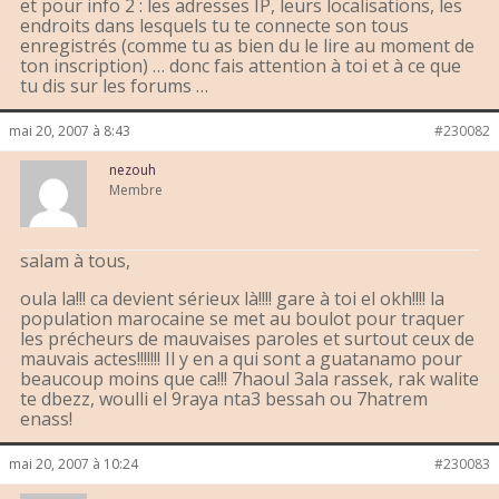
et pour info 2 : les adresses IP, leurs localisations, les
endroits dans lesquels tu te connecte son tous
enregistrés (comme tu as bien du le lire au moment de
ton inscription) … donc fais attention à toi et à ce que
tu dis sur les forums …
mai 20, 2007 à 8:43
#230082
nezouh
Membre
salam à tous,
oula la!!! ca devient sérieux là!!!! gare à toi el okh!!!! la
population marocaine se met au boulot pour traquer
les précheurs de mauvaises paroles et surtout ceux de
mauvais actes!!!!!!! Il y en a qui sont a guatanamo pour
beaucoup moins que ca!!! 7haoul 3ala rassek, rak walite
te dbezz, woulli el 9raya nta3 bessah ou 7hatrem
enass!
mai 20, 2007 à 10:24
#230083