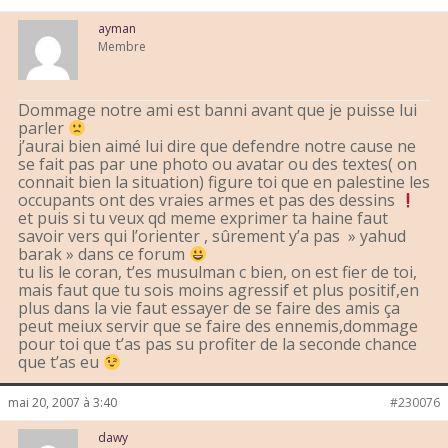
ayman
Membre
Dommage notre ami est banni avant que je puisse lui
parler
j’aurai bien aimé lui dire que defendre notre cause ne
se fait pas par une photo ou avatar ou des textes( on
connait bien la situation) figure toi que en palestine les
occupants ont des vraies armes et pas des dessins
et puis si tu veux qd meme exprimer ta haine faut
savoir vers qui l’orienter , sûrement y’a pas » yahud
barak » dans ce forum
tu lis le coran, t’es musulman c bien, on est fier de toi,
mais faut que tu sois moins agressif et plus positif,en
plus dans la vie faut essayer de se faire des amis ça
peut meiux servir que se faire des ennemis,dommage
pour toi que t’as pas su profiter de la seconde chance
que t’as eu
mai 20, 2007 à 3:40
#230076
dawy