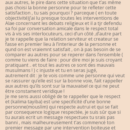
aux autres, le pire dans cette situation que t’as même
pas choisi la bonne personne pour te refleter cette
satisfaction , tu sais pourquoi ? parceque ( en toute
objectivité)j’ai lu presque toutes les interventions de
Alae concernant les debats religieux et il a tjr defendu
sa foi par conversation amicale dans le respect total
vis à vis ses interlocuteurs, ceci d’un côté ,d’autre part
je te rappelle que la relation serviteur et createur se
fasse en premier lieu à l’interieur de la personne et
qund on est vraiemnt satisfait , on à pas besoin de se
comparer au autres pour se reperer dans l’ensemble (
comme tu viens de faire : pour dire moi je suis croyant
pratiquant .. et tout les autres ce sont des mauvais
musulmans ! ) c injuste et tu en seras jugé,
autrement dit : je te vois comme une personne qui veut
se rassurer qu’elle est sur la bonne voie, fait rappeller
aux autres qu’ils sont sur la mauvaise! ce qui ne peut
être constament veridique !
Je me sens aussi obligé de te rappeller que le respect
et (kalima tayiba) est une specificité d’une bonne
personne(mouslim) qui respecte autrui et qui se fait
par consequence logique respectée, je suis sûr que si
tu aurais ecrit un message respectuex tu srais pas
banni , mais malheureusement t’as commencé ton
premier message par une intervention boiteuse et