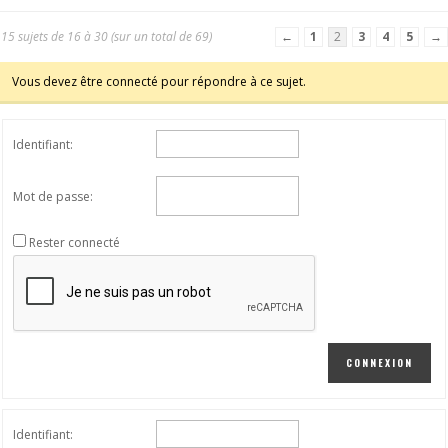
15 sujets de 16 à 30 (sur un total de 69)
←
1
2
3
4
5
→
Vous devez être connecté pour répondre à ce sujet.
Identifiant:
Mot de passe:
Rester connecté
CONNEXION
Identifiant: