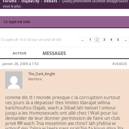
Forums
›
OujdaCity
›
Débats
›
Quel(s) phénomène sociétale désapprouvez
vous le plus .
Ce sujet est vide.
15 sujets de 16 à 30 (sur un total de 69)
←
1
2
3
4
5
→
MESSAGES
AUTEUR
janvier 28, 2009 à 7:53
#264028
The_Dark_Knight
Membre
comme dis tt l monde presque c la corruption surtout
ces jours là a dépasser ttes limites ldarajat wllina
kanchoufou l3ajab, wach a 3ibad lah twssel l omour
jusqu a les Homosexuels ont allé chez l Wali pour lui
demander de leur donner permission de faire un club
privé !!!!!! wach 7na msselmiin aw chno? lah yhdina w
ychouf mn 7alna w lawla nass ssali7iin fa koun glna 3la