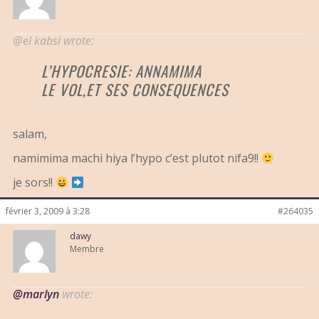
@el kabsi wrote:
L’HYPOCRESIE: ANNAMIMA
LE VOL,ET SES CONSEQUENCES
salam,
namimima machi hiya l’hypo c’est plutot nifa9!!
je sors!!
février 3, 2009 à 3:28
#264035
dawy
Membre
@marlyn
wrote: