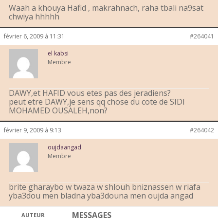
Waah a khouya Hafid , makrahnach, raha tbali na9sat
chwiya hhhhh
février 6, 2009 à 11:31
#264041
el kabsi
Membre
DAWY,et HAFID vous etes pas des jeradiens?
peut etre DAWY,je sens qq chose du cote de SIDI
MOHAMED OUSALEH,non?
février 9, 2009 à 9:13
#264042
oujdaangad
Membre
brite gharaybo w twaza w shlouh bniznassen w riafa
yba3dou men bladna yba3douna men oujda angad
MESSAGES
AUTEUR