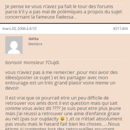
Je pense ke vous n’avez pa fait le tour des forums
parce k’il y a pas mal de polémiques a propos du sujet
concernant la fameuse Fadessa ..
mars 20, 2006 à 8:10
#211404
dahlia
Membre
bonsoir monsieur l’Oujdi.
vous n’aviez pas à me remercier ,pour moi avoir des
idèes(poster ce sujet ) et les partager avec mon
entourage est un très grand plaisir voire meme un
devoir.
Il est vrai que ce pourrait etre un peu difficile de
retrouver vos amis dont il est question mais qui sait
comme vous aviez dit ???? Je suis peut etre plus jeune
mais j’ai réussi a retrouver une amie d’enfance grace
au net (pas sur oujdacity
) ,et ce n’était absolument
pas voulu mais le hasard fait bien les choses……Nous
étions si contentes lors des retrouvailles pourtant