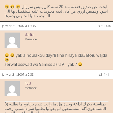
ابحث عن صديق فقدته منذ 20 سنة كان يلبس سروال
اسود وقميص ازرق من كان لديه معلومات عليه فليتفضل بها الى
السيدة دحليا لتخبرني بدورها.
janvier 21, 2007 à 12:38
#211410
dahlia
Membre
yak a houlakou dayrli fiha hnaya ida3atoiu wajda
serwal asswad wa 9amiss azra9 …yak ?
janvier 21, 2007 à 2:33
#211411
houl
Membre
8) بمناسبة ذكرك اذاعة وجدة،هل ما زالت تقدم برنامج:ما يطلبه
المستمعون؟ام المستمعون لم يعودوا يطلبوا شيء بسبب زحمة