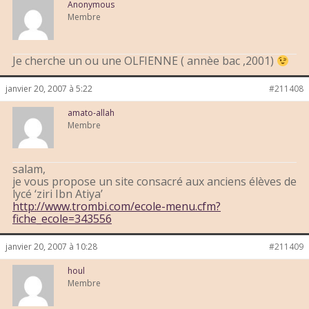
Anonymous
Membre
Je cherche un ou une OLFIENNE ( annèe bac ,2001)
janvier 20, 2007 à 5:22
#211408
amato-allah
Membre
salam,
je vous propose un site consacré aux anciens élèves de
lycé ‘ziri Ibn Atiya’
http://www.trombi.com/ecole-menu.cfm?
fiche_ecole=343556
janvier 20, 2007 à 10:28
#211409
houl
Membre