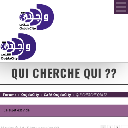
QUI CHERCHE QUI ??
Forums
›
OujdaCity
›
Café OujdaCity
›
QUI CHERCHE QUI ??
Ce sujet est vide.
15 sujets de 1 à 15 (sur un total de 44)
1
2
3
→