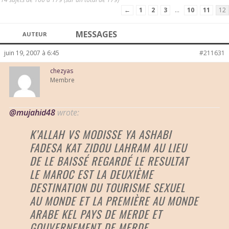
←
1
2
3
…
10
11
12
MESSAGES
AUTEUR
juin 19, 2007 à 6:45
#211631
chezyas
Membre
@mujahid48
wrote:
K’ALLAH VS MODISSE YA ASHABI
FADESA KAT ZIDOU LAHRAM AU LIEU
DE LE BAISSÉ REGARDÉ LE RESULTAT
LE MAROC EST LA DEUXIÈME
DESTINATION DU TOURISME SEXUEL
AU MONDE ET LA PREMIÈRE AU MONDE
ARABE KEL PAYS DE MERDE ET
GOUVERNEMENT DE MERDE