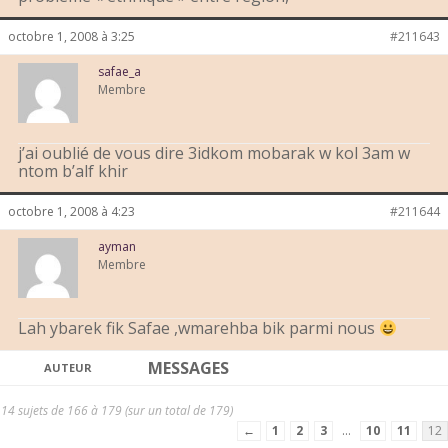
octobre 1, 2008 à 3:25
#211643
safae_a
Membre
j’ai oublié de vous dire 3idkom mobarak w kol 3am w
ntom b’alf khir
octobre 1, 2008 à 4:23
#211644
ayman
Membre
Lah ybarek fik Safae ,wmarehba bik parmi nous
MESSAGES
AUTEUR
14 sujets de 166 à 179 (sur un total de 179)
←
1
2
3
…
10
11
12