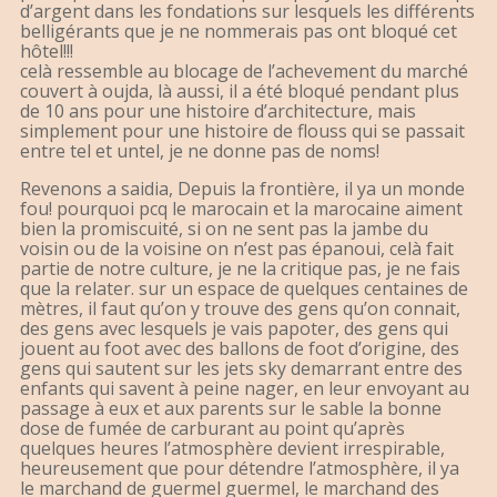
d’argent dans les fondations sur lesquels les différents
belligérants que je ne nommerais pas ont bloqué cet
hôtel!!!
celà ressemble au blocage de l’achevement du marché
couvert à oujda, là aussi, il a été bloqué pendant plus
de 10 ans pour une histoire d’architecture, mais
simplement pour une histoire de flouss qui se passait
entre tel et untel, je ne donne pas de noms!
Revenons a saidia, Depuis la frontière, il ya un monde
fou! pourquoi pcq le marocain et la marocaine aiment
bien la promiscuité, si on ne sent pas la jambe du
voisin ou de la voisine on n’est pas épanoui, celà fait
partie de notre culture, je ne la critique pas, je ne fais
que la relater. sur un espace de quelques centaines de
mètres, il faut qu’on y trouve des gens qu’on connait,
des gens avec lesquels je vais papoter, des gens qui
jouent au foot avec des ballons de foot d’origine, des
gens qui sautent sur les jets sky demarrant entre des
enfants qui savent à peine nager, en leur envoyant au
passage à eux et aux parents sur le sable la bonne
dose de fumée de carburant au point qu’après
quelques heures l’atmosphère devient irrespirable,
heureusement que pour détendre l’atmosphère, il ya
le marchand de guermel guermel, le marchand des