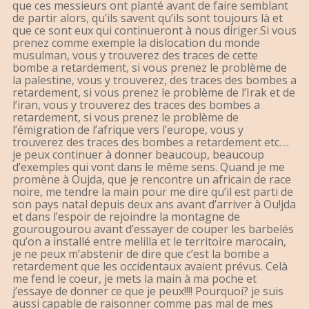
que ces messieurs ont planté avant de faire semblant
de partir alors, qu’ils savent qu’ils sont toujours là et
que ce sont eux qui continueront à nous diriger.Si vous
prenez comme exemple la dislocation du monde
musulman, vous y trouverez des traces de cette
bombe a retardement, si vous prenez le problème de
la palestine, vous y trouverez, des traces des bombes a
retardement, si vous prenez le problème de l’Irak et de
l’iran, vous y trouverez des traces des bombes a
retardement, si vous prenez le problème de
l’émigration de l’afrique vers l’europe, vous y
trouverez des traces des bombes a retardement etc….
je peux continuer à donner beaucoup, beaucoup
d’exemples qui vont dans le même sens. Quand je me
promène à Oujda, que je rencontre un africain de race
noire, me tendre la main pour me dire qu’il est parti de
son pays natal depuis deux ans avant d’arriver à Ou!jda
et dans l’espoir de rejoindre la montagne de
gourougourou avant d’essayer de couper les barbelés
qu’on a installé entre melilla et le territoire marocain,
je ne peux m’abstenir de dire que c’est la bombe a
retardement que les occidentaux avaient prévus. Celà
me fend le coeur, je mets la main à ma poche et
j’essaye de donner ce que je peux!!!! Pourquoi? je suis
aussi capable de raisonner comme pas mal de mes