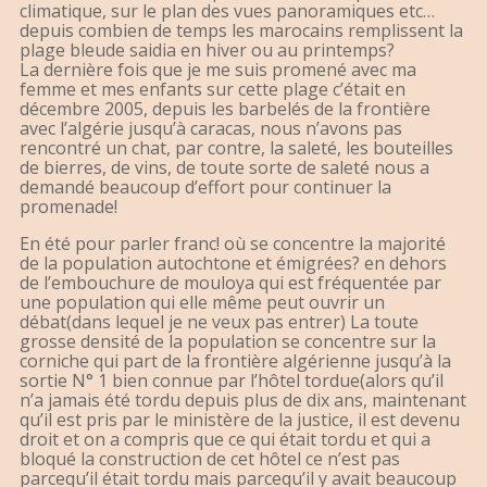
climatique, sur le plan des vues panoramiques etc…
depuis combien de temps les marocains remplissent la
plage bleude saidia en hiver ou au printemps?
La dernière fois que je me suis promené avec ma
femme et mes enfants sur cette plage c’était en
décembre 2005, depuis les barbelés de la frontière
avec l’algérie jusqu’à caracas, nous n’avons pas
rencontré un chat, par contre, la saleté, les bouteilles
de bierres, de vins, de toute sorte de saleté nous a
demandé beaucoup d’effort pour continuer la
promenade!
En été pour parler franc! où se concentre la majorité
de la population autochtone et émigrées? en dehors
de l’embouchure de mouloya qui est fréquentée par
une population qui elle même peut ouvrir un
débat(dans lequel je ne veux pas entrer) La toute
grosse densité de la population se concentre sur la
corniche qui part de la frontière algérienne jusqu’à la
sortie N° 1 bien connue par l’hôtel tordue(alors qu’il
n’a jamais été tordu depuis plus de dix ans, maintenant
qu’il est pris par le ministère de la justice, il est devenu
droit et on a compris que ce qui était tordu et qui a
bloqué la construction de cet hôtel ce n’est pas
parcequ’il était tordu mais parcequ’il y avait beaucoup