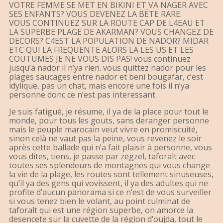
VOTRE FEMME SE MET EN BIKINI ET VA NAGER AVEC
SES ENFANTS? VOUS DEVENEZ LA BËTE RARE.
VOUS CONTINUEZ SUR LA ROUTE CAP DE L4EAU ET
LA SUPERBE PLAGE DE AKARMAN? VOUS CHANGEZ DE
DECORS? C4EST LA POPULATION DE NADOR? MIDAR
ETC QUI LA FREQUENTE ALORS LA LES US ET LES
COUTUMES JE NE VOUS DIS PAS! vous continuez
jusqu’a nador il n’ya rien. vous quittez nador pour les
plages saucages entre nador et beni bougafar, c’est
idylique, pas un chat, mais encore une fois il n’ya
personne donc ce n’est pas interessant.
Je suis fatigué, je résume, il ya de la place pour tout le
monde, pour tous les gouts, sans deranger personne
mais le peuple marocain veut vivre en promiscuité,
sinon celà ne vaut pas la peine, vous revenez le soir
après cette ballade qui n’a fait plaisir à personne, vous
vous dites, tiens, je passe par zegzel, taforalt avec
toutes ses splendeurs de montagnes qui vous change
la vie de la plage, les routes sont tellement sinuseuses,
qu’il ya des gens qui vovissent, il ya des adultes qui ne
profite d’aucun panorama si ce n’est de vous surveiller
si vous tenez bien le volant, au point culminat de
taforalt qui est une région superbe, on amorce la
desencete sur la cuvette de la région d’oujda, tout le