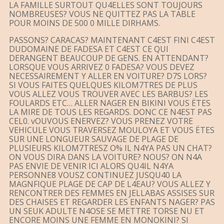
LA FAMILLE SURTOUT QU4ELLES SONT TOUJOURS
NOMBREUSES? VOUS NE QUITTEZ PAS LA TABLE
POUR MOINS DE 500 0 MILLE DIRHAMS.
PASSONS? CARACAS? MAINTENANT C4EST FINI C4EST
DUDOMAINE DE FADESA ET C4EST CE QUI
DERANGENT BEAUCOUP DE GENS. EN ATTENDANT?
LORSQUE VOUS ARRIVEZ 0 FADESA? VOUS DEVEZ
NECESSAIREMENT Y ALLER EN VOITURE? D7S LORS?
SI VOUS FAITES QUELQUES KILOM7TRES DE PLUS
VOUS ALLEZ VOUS TROUVER AVEC LES BARBUS? LES
FOULARDS ETC… ALLER NAGER EN BIKINI VOUS ËTES
LA MIRE DE TOUS LES REGARDS. DONC CE N4EST PAS
CEL0. vOUVOUS ENERVEZ? VOUS PRENEZ VOTRE
VEHICULE VOUS TRAVERSEZ MOULOYA ET VOUS ËTES
SUR UNE LONGUEUR SAUVAGE DE PLAGE DE
PLUSIEURS KILOM7TRESZ O% IL N4YA PAS UN CHAT?
ON VOUS DIRA DANS LA VOITURE? NOUS? ON N4A
PAS ENVIE DE VENIR ICI ALORS QU4IL N4YA
PERSONNE8 VOUSZ CONTINUEZ JUSQU40 LA
MAGNFIQUE PLAGE DE CAP DE L4EAU? VOUS ALLEZ Y
RENCONTRER DES FEMMES EN JELLABAS ASSISES SUR
DES CHAISES ET REGARDER LES ENFANTS NAGER? PAS
UN SEUK ADULTE N4OSE SE METTRE TORSE NU ET
ENCORE MOINS UNE FEMME EN MONOKINI? SI