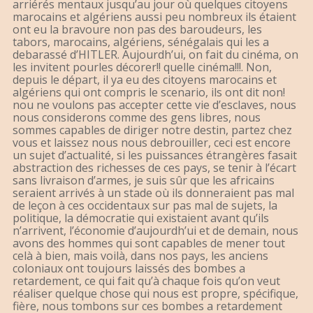
arriérés mentaux jusqu’au jour où quelques citoyens
marocains et algériens aussi peu nombreux ils étaient
ont eu la bravoure non pas des baroudeurs, les
tabors, marocains, algériens, sénégalais qui les a
debarassé d’HITLER. Aujourdh’ui, on fait du cinéma, on
les invitent pourles décorer!! quelle cinéma!!!. Non,
depuis le départ, il ya eu des citoyens marocains et
algériens qui ont compris le scenario, ils ont dit non!
nou ne voulons pas accepter cette vie d’esclaves, nous
nous considerons comme des gens libres, nous
sommes capables de diriger notre destin, partez chez
vous et laissez nous nous debrouiller, ceci est encore
un sujet d’actualité, si les puissances étrangères fasait
abstraction des richesses de ces pays, se tenir à l’écart
sans livraison d’armes, je suis sûr que les africains
seraient arrivés à un stade où ils donneraient pas mal
de leçon à ces occidentaux sur pas mal de sujets, la
politique, la démocratie qui existaient avant qu’ils
n’arrivent, l’économie d’aujourdh’ui et de demain, nous
avons des hommes qui sont capables de mener tout
celà à bien, mais voilà, dans nos pays, les anciens
coloniaux ont toujours laissés des bombes a
retardement, ce qui fait qu’à chaque fois qu’on veut
réaliser quelque chose qui nous est propre, spécifique,
fière, nous tombons sur ces bombes a retardement