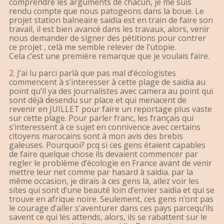
comprendre les arguments de chacun, je me suis
rendu compte que nous patogeons dans la boue. Le
projet station balneaire saidia est en train de faire son
travail, il est bien avancé dans les travaux, alors, venir
nous demander de signer des pétitions pour contrer
ce projet , celà me semble relever de l’utopie.
Cela c’est une première remarque que je voulais faire.
2. J’ai lu parci parlà que pas mal d’écologistes
commencent à s’interesser à cette plage de saidia au
point qu’il ya des journalistes avec camera au point qui
sont déjà desendu sur place et qui menacent de
revenir en JUILLET pour faire un reportage plus vaste
sur cette plage. Pour parler franc, les français qui
s’interessent à ce sujet en connivence avec certains
citoyens marocains sont à mon avis des brebis
galeuses. Pourquoi? pcq si ces gens étaient capables
de faire quelque chose ils devaient commencer par
regler le problème d’écologie en France avant de venir
mettre leur net comme par hasard à saidia. par la
même occasion, je dirais à ces gens là, allez voir les
sites qui sont d’une beauté loin d’envier saidia et qui se
trouve en afrique noire. Seulement, ces gens n’ont pas
le courage d’aller s’aventurer dans ces pays parcequ’ils
savent ce qui les attends, alors, ils se rabattent sur le