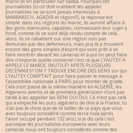
maroc et en particulier sur saidia. Pourquoi ces
journalistes (si on doit vraiment les appeler
journalistes ne se sont jamais interessés à
MARRAKECH, AGADIR et région?), la réponse est
simple: dans ces régions du maroc, ils auront affaire à
des gens marocains, capables, connaissant leur sujet à
fond, comme ils se sont déjà rendu compte de celà,
alors, ils se rabattent sur une région non pas
demunies par des defenseurs, mais pcq ils y trouvent
encore des gens simples d’esprit qui sont prêt à se
faire montrer devant les cameras et à qui on peut faire
dire n’importe quelle connerie! c’est ce que LYAUTEY A
APPELE LE MAROC INUTILE? APR7S PLUSIEURS
DECENNIES? ON Y TROUVE ENCORE DES GENS sur qui
LYAUTEY COMPTAIT pour faire passer le message à
l’assemblée nationale à PARIS pour monter de grade.
Celà s’est passé de la même manière en ALGERIE, les
Algeriens avertis et de première génération n’ont pas
tardé à les appeller les BENI OUI OUI. Ce n’est pas celà
qui a empeché les purs algériens de dire à la France, tu
n’as pas le choix que de te tailler de ce pays que vous
avez toujours considéré comme terra nula après
l’avoir occupé pendant 132 ans.( si je dis celà c’est
parceque les journalistes europeens avec leurs
cameras nous ont toujours considérés comme des