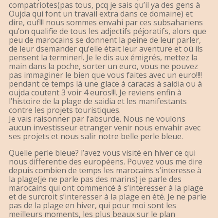
compatriotes(pas tous, pcq je sais qu’il ya des gens à
Oujda qui font un travail extra dans ce domaine) et
dire, ouf!!! nous sommes envahi par ces subsahariens
qu’on qualifie de tous les adjectifs péjoratifs, alors que
peu de marocains se donnent la peine de leur parler,
de leur dsemander qu’elle était leur aventure et où ils
pensent la terminer!. Je le dis aux émigrés, mettez la
main dans la poche, sorter un euro, vous ne pouvez
pas immaginer le bien que vous faites avec un euro!!!!
pendant ce temps là une glace à caracas à saidia ou à
oujda coutent 3 voir 4 euros!!!. Je reviens enfin à
l’histoire de la plage de saidia et les manifestants
contre les projets touristiques.
Je vais raisonner par l’absurde. Nous ne voulons
aucun investisseur etranger venir nous envahir avec
ses projets et nous salir notre belle perle bleue.
Quelle perle bleue? l’avez vous visité en hiver ce qui
nous differentie des européens. Pouvez vous me dire
depuis combien de temps les marocains s’interesse à
la plage(je ne parle pas des marins) je parle des
marocains qui ont commencé à s’interesser à la plage
et de surcroit s’interesser à la plage en été. Je ne parle
pas de la plage en hiver, qui pour moi sont les
meilleurs moments, les plus beaux sur le plan