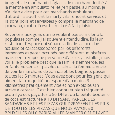
beignets, le marchand ds glaces, le marchant du thé à
la menthe en ambulatoire, et j’en passe. au moins, je
n’ai rien à dire pour ces marchands ambulants,
d’abord, ils souffrent le martyr, ils rendent service, et
ils sont polis et serviables y compris le marchand de
journaux, tout celà est bien et celà fait plaisir.
Revenons aux gens qui ne veulent pas se mêler à la
populasse comme j’ai souvent entendu dire. Ils leur
reste tout l’espace qui sépare la fin de la corniche
actuelle et caracas(séparée par les différents
immenses espaces occupés par différents ministères
mais rien n’empêche personne d’aller s’y installer, mais
voilà, le problème c’est que la famille s’emmerde, les
enfants ne veulent pas de ce calme, la femme a envie
de voir le marchand de zarriaa et les beignets passer
toutes les 5 minutes. Vous avez donc pour les gens qui
aiment la tranquilité un espace d’au moins 3
kilomètres pratiquement vide et non exploité. On
arrive a caracas, C’est bien connu et bien fréquenté
pcqu’il ya des payottes à 50 DH et ou la petite bouteille
de coca est facturée à 10 DH SANS PARLER DES
SANDWICHS ET LES PIZZAS QUI D2PASSENT LES PRIS
DE TOUTES LES PIZZAS QUE NOUS PAYONS 0
BRUXELLES OU 0 PARIS? ALLER MANGER 0 MIDI AVEC