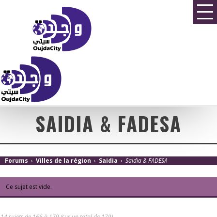
SAIDIA & FADESA
Forums
›
Villes de la région
›
Saidia
›
Saidia & FADESA
Ce sujet est vide.
14 sujets de 166 à 179 (sur un total de 179)