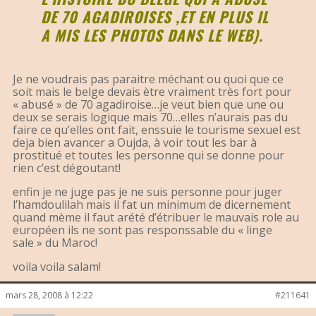
DE 70 AGADIROISES ,ET EN PLUS IL
A MIS LES PHOTOS DANS LE WEB).
Je ne voudrais pas paraitre méchant ou quoi que ce
soit mais le belge devais ètre vraiment très fort pour
« abusé » de 70 agadiroise…je veut bien que une ou
deux se serais logique mais 70…elles n’aurais pas du
faire ce qu’elles ont fait, enssuie le tourisme sexuel est
deja bien avancer a Oujda, à voir tout les bar à
prostitué et toutes les personne qui se donne pour
rien c’est dégoutant!
enfin je ne juge pas je ne suis personne pour juger
l’hamdoulilah mais il fat un minimum de dicernement
quand mème il faut arété d’étribuer le mauvais role au
européen ils ne sont pas responssable du « linge
sale » du Maroc!
voila voila salam!
mars 28, 2008 à 12:22
#211641