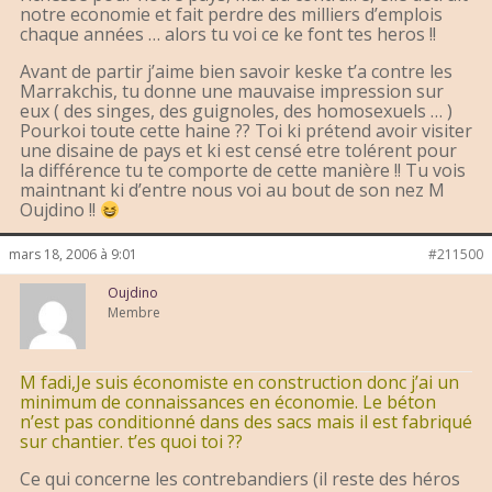
notre economie et fait perdre des milliers d’emplois
chaque années … alors tu voi ce ke font tes heros !!
Avant de partir j’aime bien savoir keske t’a contre les
Marrakchis, tu donne une mauvaise impression sur
eux ( des singes, des guignoles, des homosexuels … )
Pourkoi toute cette haine ?? Toi ki prétend avoir visiter
une disaine de pays et ki est censé etre tolérent pour
la différence tu te comporte de cette manière !! Tu vois
maintnant ki d’entre nous voi au bout de son nez M
Oujdino !!
mars 18, 2006 à 9:01
#211500
Oujdino
Membre
M fadi,Je suis économiste en construction donc j’ai un
minimum de connaissances en économie. Le béton
n’est pas conditionné dans des sacs mais il est fabriqué
sur chantier. t’es quoi toi ??
Ce qui concerne les contrebandiers (il reste des héros