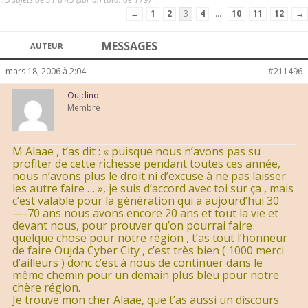
←
1
2
3
4
…
10
11
12
→
MESSAGES
AUTEUR
mars 18, 2006 à 2:04
#211496
Oujdino
Membre
M Alaae , t’as dit : « puisque nous n’avons pas su
profiter de cette richesse pendant toutes ces année,
nous n’avons plus le droit ni d’excuse à ne pas laisser
les autre faire … », je suis d’accord avec toi sur ça , mais
c’est valable pour la génération qui a aujourd’hui 30
—-70 ans nous avons encore 20 ans et tout la vie et
devant nous, pour prouver qu’on pourrai faire
quelque chose pour notre région , t’as tout l’honneur
de faire Oujda Cyber City , c’est très bien ( 1000 merci
d’ailleurs ) donc c’est à nous de continuer dans le
même chemin pour un demain plus bleu pour notre
chère région.
Je trouve mon cher Alaae, que t’as aussi un discours