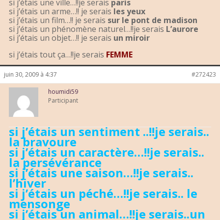
si j’étais une ville…!!je serais
paris
si j’étais un arme…!! je serais
les yeux
si j’étais un film…!! je serais
sur le pont de madison
si j’étais un phénomène naturel…!!je serais
L’aurore
si j’étais un objet…!! je serais
un miroir
si j’étais tout ça…!!je serais
FEMME
juin 30, 2009 à 4:37
#272423
houmidi59
Participant
si j’étais un sentiment ..!!je serais..
la bravoure
si j’étais un caractère…!!je serais..
la persévérance
si j’étais une saison…!!je serais..
l’hiver
si j’étais un péché…!!je serais.. le
mensonge
si j’étais un animal…!!je serais..un