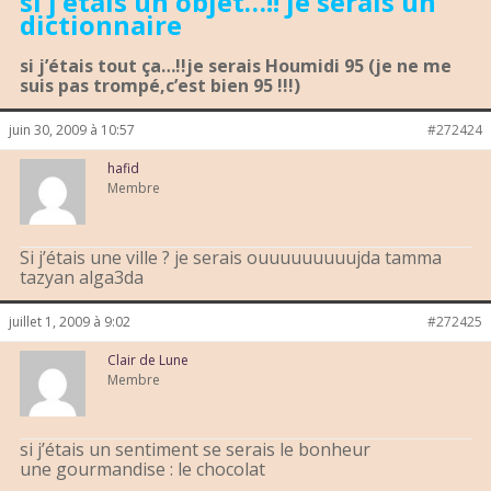
si j’étais un objet…!! je serais un
dictionnaire
si j’étais tout ça…!!je serais Houmidi 95 (je ne me
suis pas trompé,c’est bien 95 !!!)
juin 30, 2009 à 10:57
#272424
hafid
Membre
Si j’étais une ville ? je serais ouuuuuuuuujda tamma
tazyan alga3da
juillet 1, 2009 à 9:02
#272425
Clair de Lune
Membre
si j’étais un sentiment se serais le bonheur
une gourmandise : le chocolat