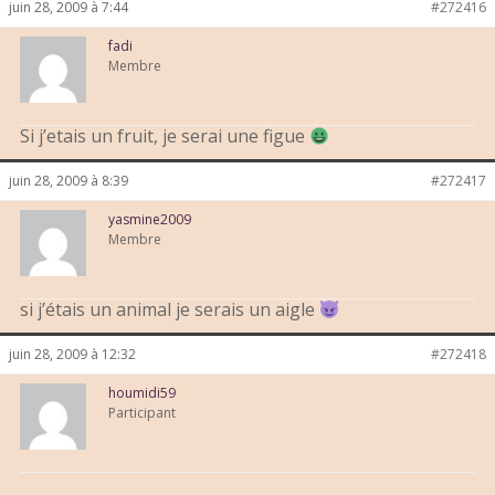
juin 28, 2009 à 7:44
#272416
fadi
Membre
Si j’etais un fruit, je serai une figue
juin 28, 2009 à 8:39
#272417
yasmine2009
Membre
si j’étais un animal je serais un aigle
juin 28, 2009 à 12:32
#272418
houmidi59
Participant