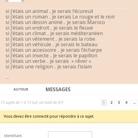
si j’étais un animal .. je serais l’écureuil
si j’étais un roman .. je serais Le rouge et le noir
si j’étais un dessin animé .. je serais Maroco
si j’étais un endroit .. je serais le fleuve
si j’étais un climat .. je serais méditeranéen
si j’étais un vêtement .. je serais la robe
si j’étais un véhicule .. je serais le bateau
si j’étais un accessoire .. je serais l’écharpe
si j’étais un insecte .. je serais le papillon
si j’étais un verbe .. je serais » rêver «
si j’étais une religion .. je serais l’islam
…
MESSAGES
AUTEUR
15 sujets de 1 à 15 (sur un total de 47)
1
2
3
4
→
Vous devez être connecté pour répondre à ce sujet.
Identifiant: