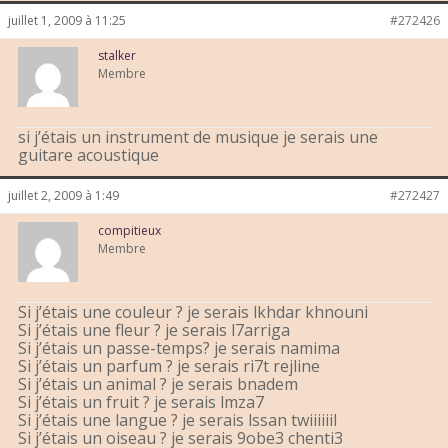
juillet 1, 2009 à 11:25
#272426
stalker
Membre
si j’étais un instrument de musique je serais une
guitare acoustique
juillet 2, 2009 à 1:49
#272427
compitieux
Membre
Si j’étais une couleur ? je serais lkhdar khnouni
Si j’étais une fleur ? je serais l7arriga
Si j’étais un passe-temps? je serais namima
Si j’étais un parfum ? je serais ri7t rejline
Si j’étais un animal ? je serais bnadem
Si j’étais un fruit ? je serais lmza7
Si j’étais une langue ? je serais lssan twiiiiiil
Si j’étais un oiseau ? je serais 9obe3 chenti3