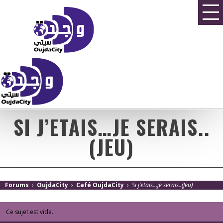
SI J’ETAIS…JE SERAIS..
(JEU)
Forums
›
OujdaCity
›
Café OujdaCity
›
Si j’etais…je serais..(Jeu)
Ce sujet est vide.