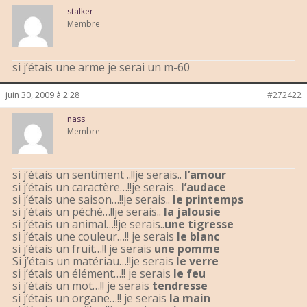
stalker
Membre
si j’étais une arme je serai un m-60
juin 30, 2009 à 2:28
#272422
nass
Membre
si j’étais un sentiment ..!!je serais..
l’amour
si j’étais un caractère…!!je serais..
l’audace
si j’étais une saison…!!je serais..
le printemps
si j’étais un péché…!!je serais..
la jalousie
si j’étais un animal…!!je serais..
une tigresse
si j’étais une couleur…!! je serais
le blanc
si j’étais un fruit…!! je serais
une pomme
Si j’étais un matériau…!!je serais
le verre
si j’étais un élément…!! je serais
le feu
si j’étais un mot…!! je serais
tendresse
si j’étais un organe…!! je serais
la main