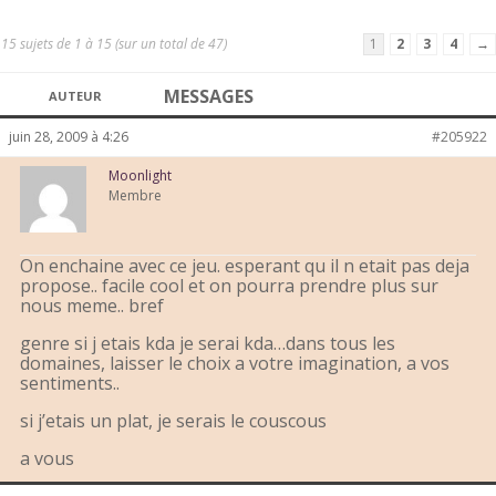
15 sujets de 1 à 15 (sur un total de 47)
1
2
3
4
→
MESSAGES
AUTEUR
juin 28, 2009 à 4:26
#205922
Moonlight
Membre
On enchaine avec ce jeu. esperant qu il n etait pas deja
propose.. facile cool et on pourra prendre plus sur
nous meme.. bref
genre si j etais kda je serai kda…dans tous les
domaines, laisser le choix a votre imagination, a vos
sentiments..
si j’etais un plat, je serais le couscous
a vous