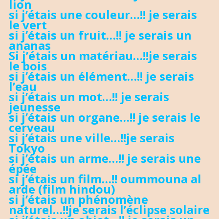
lion
si j’étais une couleur…!! je serais
le vert
si j’étais un fruit…!! je serais un
ananas
Si j’étais un matériau…!!je serais
le bois
si j’étais un élément…!! je serais
l’eau
si j’étais un mot…!! je serais
jeunesse
si j’étais un organe…!! je serais le
cerveau
si j’étais une ville…!!je serais
Tokyo
si j’étais un arme…!! je serais une
épée
si j’étais un film…!! oummouna al
arde (film hindou)
si j’étais un phénomène
naturel…!!je serais l’éclipse solaire