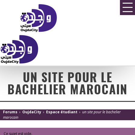
UN SITE POUR LE
BACHELIER MAROCAIN
Forums
›
OujdaCity
›
Espace étudiant
›
un site pour le bachelier
marocain
Ce sujet est vide.