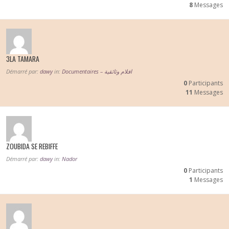
8
Messages
3LA TAMARA
Démarré par:
dawy
in:
Documentaires – افلام وثائقية
0
Participants
11
Messages
ZOUBIDA SE REBIFFE
Démarré par:
dawy
in:
Nador
0
Participants
1
Messages