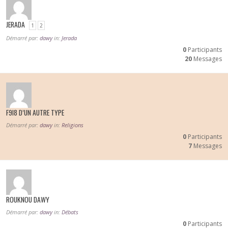
JERADA
1
2
Démarré par:
dawy
in:
Jerada
0
Participants
20
Messages
F9I8 D’UN AUTRE TYPE
Démarré par:
dawy
in:
Religions
0
Participants
7
Messages
ROUKNOU DAWY
Démarré par:
dawy
in:
Débats
0
Participants