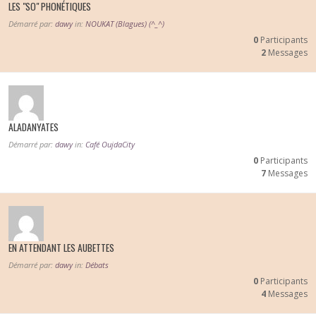
LES "SO" PHONÉTIQUES
Démarré par:
dawy
in:
NOUKAT (Blagues) (^_^)
0
Participants
2
Messages
ALADANYATES
Démarré par:
dawy
in:
Café OujdaCity
0
Participants
7
Messages
EN ATTENDANT LES AUBETTES
Démarré par:
dawy
in:
Débats
0
Participants
4
Messages