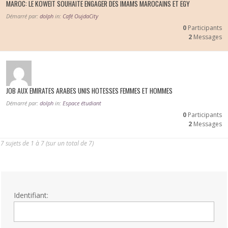
MAROC: LE KOWEIT SOUHAITE ENGAGER DES IMAMS MAROCAINS ET EGY
Démarré par:
dolph
in:
Café OujdaCity
0
Participants
2
Messages
JOB AUX EMIRATES ARABES UNIS HOTESSES FEMMES ET HOMMES
Démarré par:
dolph
in:
Espace étudiant
0
Participants
2
Messages
7 sujets de 1 à 7 (sur un total de 7)
Identifiant: