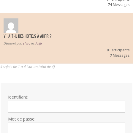
74
Messages
Y ‘ A T-IL DES HOTELS À AHFIR ?
Démarré par:
shiro
in:
Ahfir
0
Participants
7
Messages
4 sujets de 1 à 4 (sur un total de 4)
Identifiant:
Mot de passe: