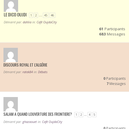
LE DICO OUJDI
…
1
2
45
46
Démarré par:
dahlia
in:
Café OujdaCity
61
Participants
683
Messages
DISCOURS ROYAL ET L’ALGÉRIE
Démarré par:
ratek84
in:
Débats
0
Participants
7
Messages
SALAM A QUAND LOUVERTURE DES FRONTIERE?
…
1
2
4
5
Démarré par:
ghazaouet
in:
Café OujdaCity
0
Participants