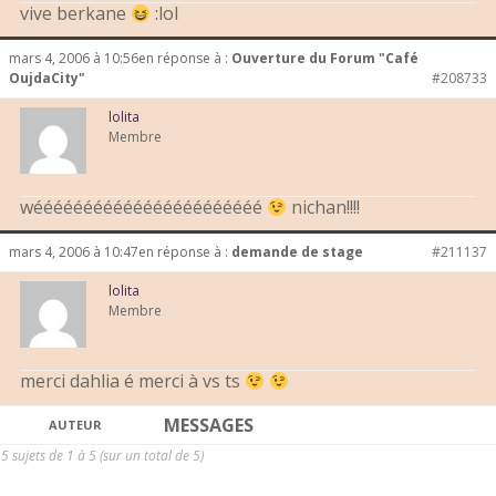
vive berkane
:lol
mars 4, 2006 à 10:56
en réponse à :
Ouverture du Forum "Café
OujdaCity"
#208733
lolita
Membre
wééééééééééééééééééééééé
nichan!!!!
mars 4, 2006 à 10:47
en réponse à :
demande de stage
#211137
lolita
Membre
merci dahlia é merci à vs ts
MESSAGES
AUTEUR
5 sujets de 1 à 5 (sur un total de 5)