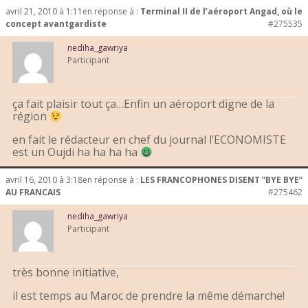
avril 21, 2010 à 1:11
en réponse à :
Terminal II de l’aéroport Angad, où le
concept avantgardiste
#275535
nediha_gawriya
Participant
ça fait plaisir tout ça…Enfin un aéroport digne de la
région
en fait le rédacteur en chef du journal l’ECONOMISTE
est un Oujdi ha ha ha ha
avril 16, 2010 à 3:18
en réponse à :
LES FRANCOPHONES DISENT ”BYE BYE”
AU FRANCAIS
#275462
nediha_gawriya
Participant
très bonne initiative,
il est temps au Maroc de prendre la même démarche!