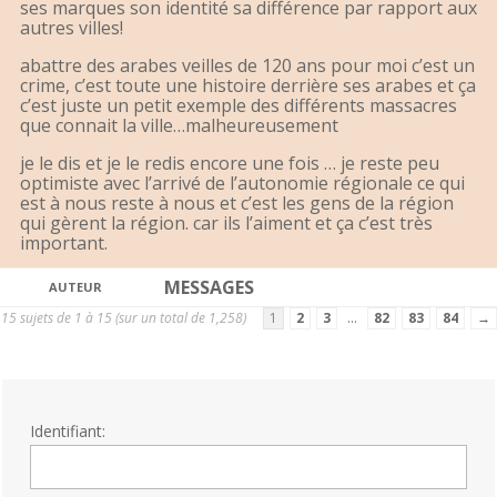
ses marques son identité sa différence par rapport aux
autres villes!
abattre des arabes veilles de 120 ans pour moi c’est un
crime, c’est toute une histoire derrière ses arabes et ça
c’est juste un petit exemple des différents massacres
que connait la ville…malheureusement
je le dis et je le redis encore une fois … je reste peu
optimiste avec l’arrivé de l’autonomie régionale ce qui
est à nous reste à nous et c’est les gens de la région
qui gèrent la région. car ils l’aiment et ça c’est très
important.
MESSAGES
AUTEUR
15 sujets de 1 à 15 (sur un total de 1,258)
1
2
3
…
82
83
84
→
Identifiant: