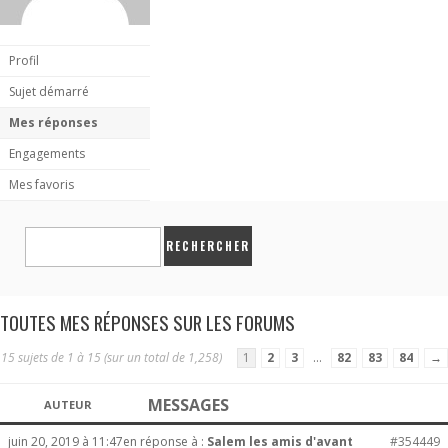
Profil
Sujet démarré
Mes réponses
Engagements
Mes favoris
TOUTES MES RÉPONSES SUR LES FORUMS
15 sujets de 1 à 15 (sur un total de 1,258)
1
2
3
…
82
83
84
→
MESSAGES
AUTEUR
juin 20, 2019 à 11:47
en réponse à :
Salem les amis d'avant
#354449