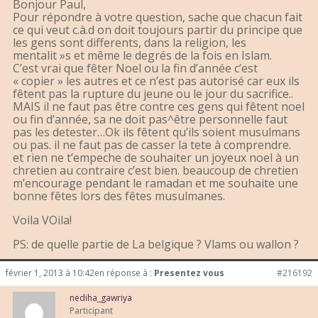
Bonjour Paul,
Pour répondre à votre question, sache que chacun fait
ce qui veut c.à.d on doit toujours partir du principe que
les gens sont differents, dans la religion, les
mentalit »s et même le degrés de la fois en Islam.
C’est vrai que fêter Noel ou la fin d’année c’est
« copier » les autres et ce n’est pas autorisé car eux ils
fêtent pas la rupture du jeune ou le jour du sacrifice..
MAIS il ne faut pas être contre ces gens qui fêtent noel
ou fin d’année, sa ne doit pas^être personnelle faut
pas les detester…Ok ils fêtent qu’ils soient musulmans
ou pas. il ne faut pas de casser la tete à comprendre.
et rien ne t’empeche de souhaiter un joyeux noel à un
chretien au contraire c’est bien. beaucoup de chretien
m’encourage pendant le ramadan et me souhaite une
bonne fêtes lors des fêtes musulmanes.
Voila VOila!
PS: de quelle partie de La belgique ? Vlams ou wallon ?
février 1, 2013 à 10:42
en réponse à :
Presentez vous
#216192
nediha_gawriya
Participant