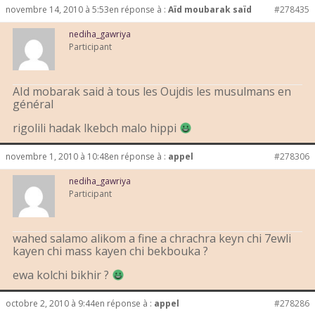
novembre 14, 2010 à 5:53
en réponse à :
Aïd moubarak saïd
#278435
nediha_gawriya
Participant
AId mobarak said à tous les Oujdis les musulmans en
général
rigolili hadak lkebch malo hippi
novembre 1, 2010 à 10:48
en réponse à :
appel
#278306
nediha_gawriya
Participant
wahed salamo alikom a fine a chrachra keyn chi 7ewli
kayen chi mass kayen chi bekbouka ?
ewa kolchi bikhir ?
octobre 2, 2010 à 9:44
en réponse à :
appel
#278286