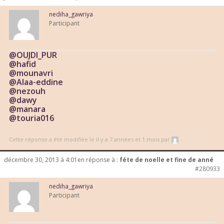
nediha_gawriya
Participant
@OUJDI_PUR
@hafid
@mounavri
@Alaa-eddine
@nezouh
@dawy
@manara
@touria016
Cette réponse a été modifiée le il y a 7 années et 1 mois par
.
décembre 30, 2013 à 4:01
en réponse à :
féte de noelle et fine de anné
#280933
nediha_gawriya
Participant