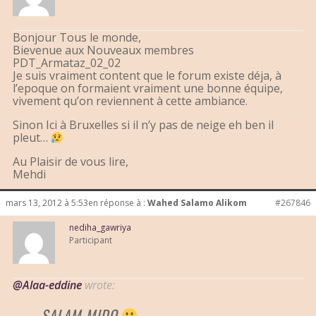
Bonjour Tous le monde,
Bievenue aux Nouveaux membres
PDT_Armataz_02_02
Je suis vraiment content que le forum existe déja, à
l’epoque on formaient vraiment une bonne équipe,
vivement qu’on reviennent à cette ambiance.
Sinon Ici à Bruxelles si il n’y pas de neige eh ben il
pleut…
Au Plaisir de vous lire,
Mehdi
mars 13, 2012 à 5:53
en réponse à :
Wahed Salamo Alikom
#267846
nediha_gawriya
Participant
@Alaa-eddine
wrote:
SALAM MIDO