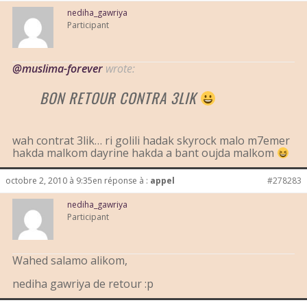
nediha_gawriya
Participant
@muslima-forever
wrote:
BON RETOUR CONTRA 3LIK
wah contrat 3lik… ri golili hadak skyrock malo m7emer
hakda malkom dayrine hakda a bant oujda malkom
octobre 2, 2010 à 9:35
en réponse à :
appel
#278283
nediha_gawriya
Participant
Wahed salamo alikom,
nediha gawriya de retour :p