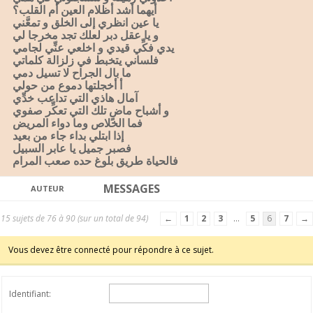
أيهما أشد أظلام العين أم القلب؟
يا عين انظري إلى الخلق و تمعَّني
و يا عقل دبر لعلك تجد مخرجا لي
يدي فكِّي قيدي و اخلعي عنِّي لجامي
فلساني يتخبط في زلزالة كلماتي
ما بال الجراح لا تسيل دمي
أ أخجلتها دموع من حولي
آمال هاذي التي تداعب خدِّي
و أشباح ماضٍ تلك التي تعكِّر صفوي
فما الخلاص وما دواء المريض
إذا ابتلي بداء جاء من بعيد
فصبر جميل يا عابر السبيل
فالحياة طريق بلوغ حده صعب المرام
MESSAGES
AUTEUR
15 sujets de 76 à 90 (sur un total de 94)
←
1
2
3
…
5
6
7
→
Vous devez être connecté pour répondre à ce sujet.
Identifiant: