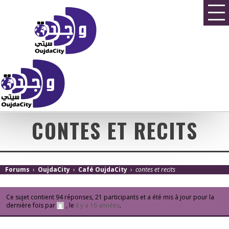
CONTES ET RECITS
Forums
›
OujdaCity
›
Café OujdaCity
›
contes et recits
Ce sujet contient 94 réponses, 21 participants et a été mis à jour pour la
dernière fois par
, le
il y a 16 années
.