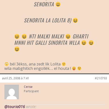
SENORITA
SENORITA LA LOLITA 8)
NTI MALKI MALKI
GHARTI
MNNI HIT GALLI SINORITA WLLA
bél 3ékss, ana zedt lik Lolita
wila mabghitich engollék…. el houta !
avril 25, 2008 à 7:41
#210793
Cerise
Participant
@touria016
wrote: