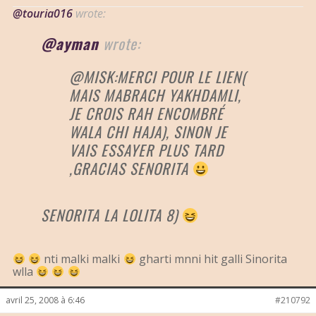
@touria016
wrote:
@ayman
wrote:
@MISK:MERCI POUR LE LIEN(
MAIS MABRACH YAKHDAMLI,
JE CROIS RAH ENCOMBRÉ
WALA CHI HAJA), SINON JE
VAIS ESSAYER PLUS TARD
,GRACIAS SENORITA
SENORITA LA LOLITA 8)
nti malki malki
gharti mnni hit galli Sinorita
wlla
avril 25, 2008 à 6:46
#210792