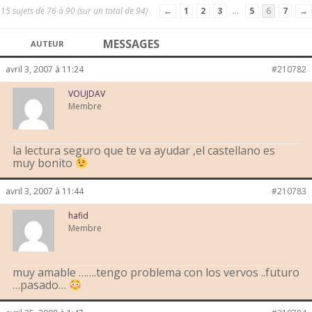
15 sujets de 76 à 90 (sur un total de 94)
←
1
2
3
…
5
6
7
→
MESSAGES
AUTEUR
avril 3, 2007 à 11:24
#210782
VOUJDAV
Membre
la lectura seguro que te va ayudar ,el castellano es
muy bonito
avril 3, 2007 à 11:44
#210783
hafid
Membre
muy amable …….tengo problema con los vervos ..futuro
…pasado…