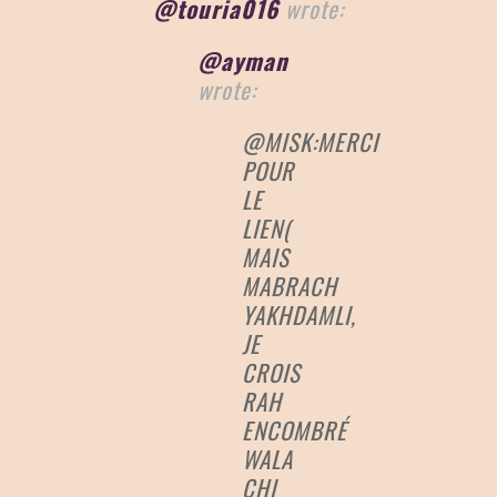
@touria016
wrote:
@ayman
wrote:
@MISK:MERCI
POUR
LE
LIEN(
MAIS
MABRACH
YAKHDAMLI,
JE
CROIS
RAH
ENCOMBRÉ
WALA
CHI