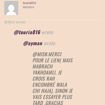
touria016
Membre
@Misk wrote:
@touria016
wrote:
@ayman
wrote:
@MISK:MERCI
POUR LE LIEN( MAIS
MABRACH
YAKHDAMLI, JE
CROIS RAH
ENCOMBRÉ WALA
CHI HAJA), SINON JE
VAIS ESSAYER PLUS
TARD ,GRACIAS