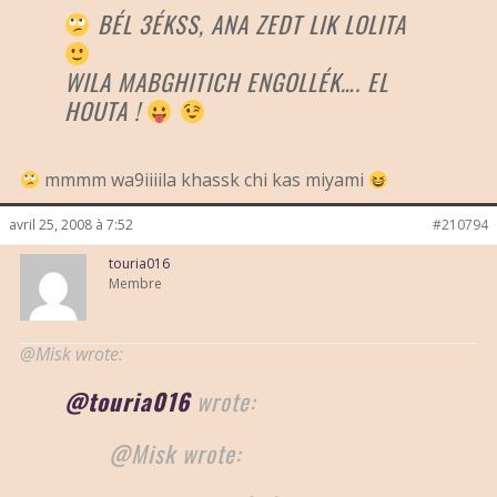
BÉL 3ÉKSS, ANA ZEDT LIK LOLITA
WILA MABGHITICH ENGOLLÉK…. EL
HOUTA !
mmmm wa9iiiila khassk chi kas miyami
avril 25, 2008 à 7:52
#210794
touria016
Membre
@Misk wrote:
@touria016
wrote:
@Misk wrote: