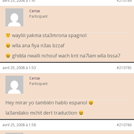
avril 25, 2008 à 1:47
#210784
Cerise
Participant
wayliii yakma sta3mrona spagnol
wlla ana fiya n3as bzzaf
ghdda nwalli nchouf wach knt na7lam wlla bssa7
avril 25, 2008 à 1:53
#210785
Cerise
Participant
Hey mirar yo también hablo espanol
la3andako mchit dert traduction
avril 25, 2008 à 1:58
#210786