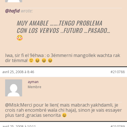
@hafid
wrote:
MUY AMABLE …….TENGO PROBLEMA
CON LOS VERVOS ..FUTURO …PASADO…
Iwa, sir fi el 9éhwa : o 3émmerni mangollek wachta rak
dir témma!
avril 25, 2008 à 8:46
#210788
ayman
Membre
@Misk:Merci pour le lien( mais mabrach yakhdamli, je
crois rah encombré wala chi haja), sinon je vais essayer
plus tard ,gracias senorita
avril 25, 2008 à 10:11
#210789