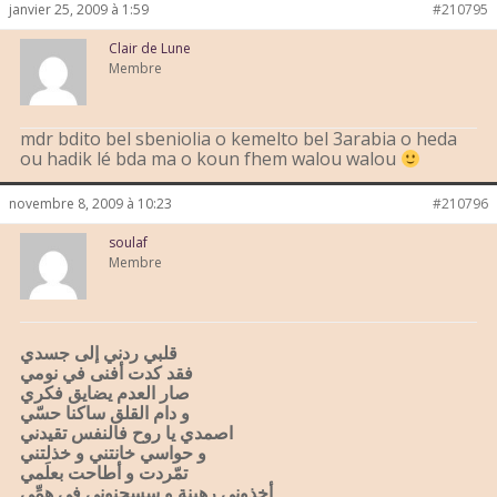
janvier 25, 2009 à 1:59
#210795
Clair de Lune
Membre
mdr bdito bel sbeniolia o kemelto bel 3arabia o heda
ou hadik lé bda ma o koun fhem walou walou
novembre 8, 2009 à 10:23
#210796
soulaf
Membre
قلبي ردني إلى جسدي
فقد كدت أفنى في نومي
صار العدم يضايق فكري
و دام القلق ساكنا حسّي
اصمدي يا روح فالنفس تقيدني
و حواسي خانتني و خذلتني
تمّردت و أطاحت بعلَمي
أخذوني رهينة و سسجنوني في همِّي