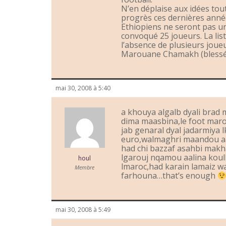
N’en déplaise aux idées tout
progrès ces dernières année
Ethiopiens ne seront pas une
convoqué 25 joueurs. La list
l’absence de plusieurs joueur
Marouane Chamakh (blessé 
mai 30, 2008 à 5:40
a khouya algalb dyali brad
dima maasbina,le foot maroc
jab genaral dyal jadarmiya 
euro,walmaghri maandou aac
had chi bazzaf asahbi mak
lgarouj nqamou aalina koul
houl
lmaroc,had karain lamaiz 
Membre
farhouna…that’s enough
mai 30, 2008 à 5:49