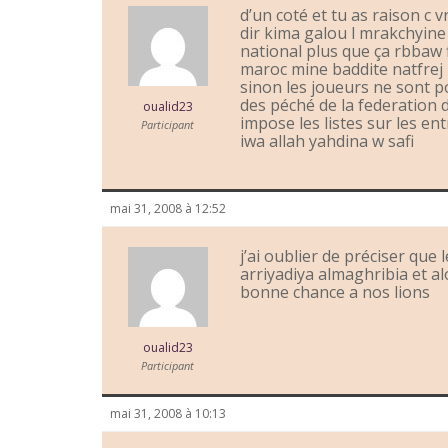
d’un coté et tu as raison c
dir kima galou l mrakchyine c
national plus que ça rbbaw 
maroc mine baddite natfrej k
sinon les joueurs ne sont p
des péché de la federation d’a
oualid23
impose les listes sur les en
Participant
iwa allah yahdina w safi
mai 31, 2008 à 12:52
j’ai oublier de préciser que
arriyadiya almaghribia et a
bonne chance a nos lions
oualid23
Participant
mai 31, 2008 à 10:13