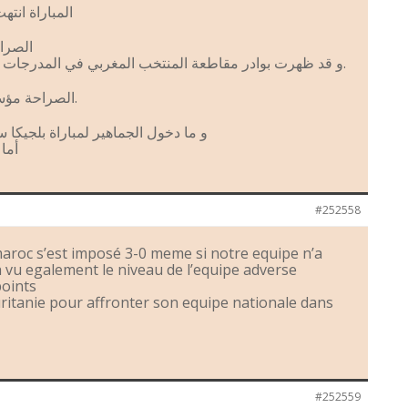
المباراة انتهت ب3-0 لصالح المنت
الصراح
و قد ظهرت بوادر مقاطعة المنتخب المغربي في المدرجات التي لأول مرة اشاهد ذلك النقص.
الصراحة مؤسف ما وصل له المنتخب الوطني.
و ما دخول الجماهير لمباراة بلجيكا 
أما 
#252558
aroc s’est imposé 3-0 meme si notre equipe n’a
 vu egalement le niveau de l’equipe adverse
points
ritanie pour affronter son equipe nationale dans
#252559