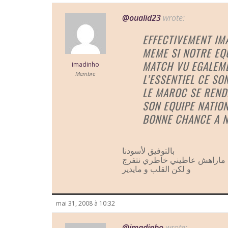
@oualid23
wrote:
EFFECTIVEMENT IM
MEME SI NOTRE EQ
MATCH VU EGALEME
imadinho
Membre
L’ESSENTIEL CE SO
LE MAROC SE REND
SON EQUIPE NATIO
BONNE CHANCE A N
بالتوفيق لأسودنا
 ماراهش عاطيني خاطري نتفرج
و لكن القلب و مايدير
mai 31, 2008 à 10:32
@imadinho
wrote: