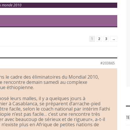
 du monde 2010
1
2
3
→
#203865
s le cadre des éliminatoires du Mondial 2010,
ne rencontre demain samedi au complexe
e éthiopienne.
posé leurs malles, il y a quelques jours à
ier à Casablanca, se préparent d’arrache-pied
tre facile, selon le coach national par intérim Fathi
hiopie n’est pas facile… c’est une rencontre très
TE
 avec beaucoup de sérieux et de rigueur», a-t-il
l n’existe plus en Afrique de petites nations de