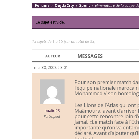
Forums
›
OujdaCity
›
Sport
›
eliminatoire de la coupe
Ce sujet est vide.
15 sujets de 1 à 15 (sur un total de 33)
MESSAGES
AUTEUR
mai 30, 2008 à 3:01
Pour son premier match dan
l’équipe nationale marocai
Mohammed V son homologu
Les Lions de l’Atlas qui ont 
Maâmoura, avant d’arriver h
oualid23
pour cette rencontre loin d’ê
Participant
Jamal. «Le match face à l’Et
importante qu’on va entamer
déclaré. Avant d’ajouter qu’i
football.