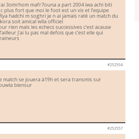
 vrai 3omrhom mafr7ouna a part 2004 iwa achi biti
 plus fort que moi le foot est un vis et l’equipe
fiya hadchi m soghri je n ai jamais raté un match du
ora soit amical wlla officiel
our rien mais les echecs successives c’est acause
illeur j’ai lu pas mal defois que c’est elle qui
traineurs
#252556
 le match se jouera à19h et sera transmis sur
louwla biensur
#252557