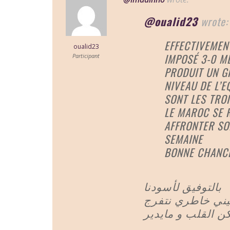
@oualid23
wrote:
EFFECTIVEMEN
oualid23
IMPOSÉ 3-0 ME
Participant
PRODUIT UN G
NIVEAU DE L’E
SONT LES TROI
LE MAROC SE 
AFFRONTER SO
SEMAINE
BONNE CHANCE
بالتوفيق لأسودنا
يني خاطري نتفرج
كن القلب و مايدير