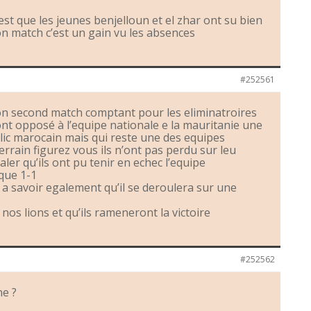
est que les jeunes benjelloun et el zhar ont su bien
on match c’est un gain vu les absences
#252561
on second match comptant pour les eliminatroires
nt opposé à l’equipe nationale e la mauritanie une
lic marocain mais qui reste une des equipes
terrain figurez vous ils n’ont pas perdu sur leu
aler qu’ils ont pu tenir en echec l’equipe
que 1-1
 a savoir egalement qu’il se deroulera sur une
os lions et qu’ils rameneront la victoire
#252562
ne ?