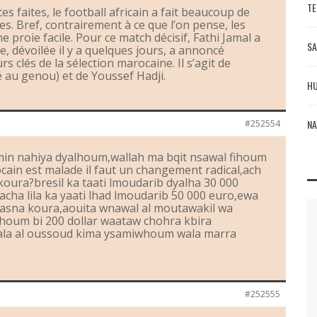
TE
es faites, le football africain a fait beaucoup de
s. Bref, contrairement à ce que l’on pense, les
 proie facile. Pour ce match décisif, Fathi Jamal a
SA
e, dévoilée il y a quelques jours, a annoncé
s clés de la sélection marocaine. Il s’agit de
au genou) et de Youssef Hadji.
HU
NA
#252554
 min nahiya dyalhoum,wallah ma bqit nsawal fihoum
ain est malade il faut un changement radical,ach
lkoura?bresil ka taati lmoudarib dyalha 30 000
ha lila ka yaati lhad lmoudarib 50 000 euro,ewa
hasna koura,aouita wnawal al moutawakil wa
houm bi 200 dollar waataw chohra kbira
wala al oussoud kima ysamiwhoum wala marra
#252555