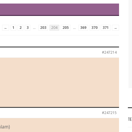
←
1
2
3
…
203
204
205
…
369
370
371
→
#247214
#247215
TE
alam)