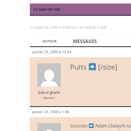
Ce sujet est vide.
15 sujets de 3,046 à 3,060 (sur un total de 5,564)
MESSAGES
AUTEUR
janvier 23, 2009 à 12:34
Puits
[/size]
bab el gharbi
Membre
janvier 23, 2009 à 1:08
sources
Adam (3alayhi s