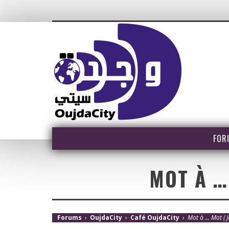
FOR
MOT À … 
Forums
›
OujdaCity
›
Café OujdaCity
›
Mot à … Mot ( J