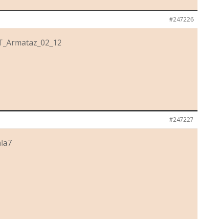
#247226
T_Armataz_02_12
#247227
la7