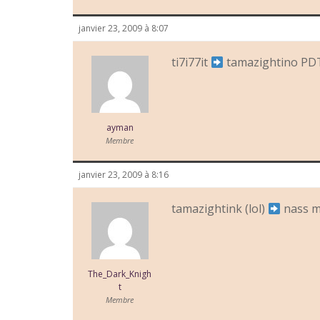
janvier 23, 2009 à 8:07
ti7i77it
tamazightino PD
ayman
Membre
janvier 23, 2009 à 8:16
tamazightink (lol)
nass m
The_Dark_Knigh
t
Membre