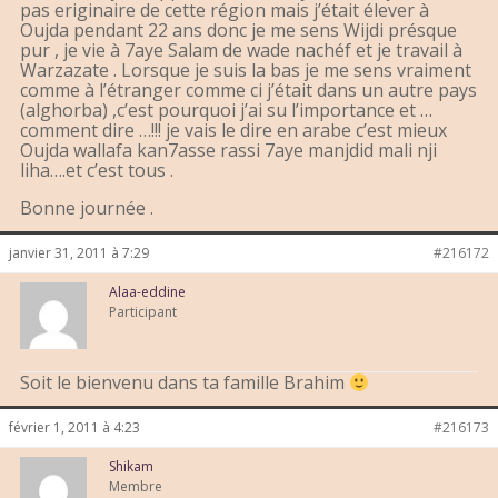
pas eriginaire de cette région mais j’était élever à
Oujda pendant 22 ans donc je me sens Wijdi présque
pur , je vie à 7aye Salam de wade nachéf et je travail à
Warzazate . Lorsque je suis la bas je me sens vraiment
comme à l’étranger comme ci j’était dans un autre pays
(alghorba) ,c’est pourquoi j’ai su l’importance et …
comment dire …!!! je vais le dire en arabe c’est mieux
Oujda wallafa kan7asse rassi 7aye manjdid mali nji
liha….et c’est tous .
Bonne journée .
janvier 31, 2011 à 7:29
#216172
Alaa-eddine
Participant
Soit le bienvenu dans ta famille Brahim
février 1, 2011 à 4:23
#216173
Shikam
Membre