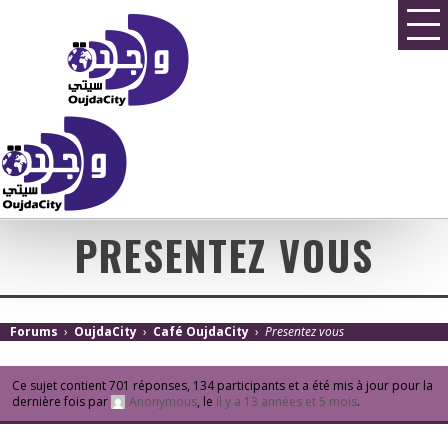
PRESENTEZ VOUS
Forums
›
OujdaCity
›
Café OujdaCity
›
Presentez vous
Ce sujet contient 701 réponses, 134 participants et a été mis à jour pour la
dernière fois par
Anonymous
, le
il y a 13 années et 5 mois
.