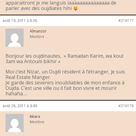
apparaitront je me languis laaaaaaaaaaaaaaa de
parler avec des oujdiates hihi
août 19, 2011 à 8:36
#216177
Almanzor
Membre
Bonjour les oujdinautes, » Ramadan Karim, wa koul
3am wa Antoum bikhir «
Moi c’est Nizar, un Oujdi résident à l’étranger, je suis
Real Estate Manger.
Je garde des sevenirs inoubliables de mon enfance à
Oujda. C’est une ville ou il fait bon vivre et mourir
hahaha….
août 28, 2011 à 4:49
#216178
kkiara
Membre