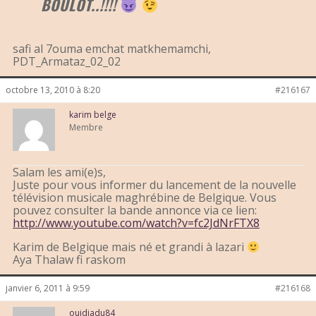
BOULOT..!!!!
safi al 7ouma emchat matkhemamchi,
PDT_Armataz_02_02
octobre 13, 2010 à 8:20
#216167
karim belge
Membre
Salam les ami(e)s,
Juste pour vous informer du lancement de la nouvelle
télévision musicale maghrébine de Belgique. Vous
pouvez consulter la bande annonce via ce lien:
http://www.youtube.com/watch?v=fc2JdNrFTX8
Karim de Belgique mais né et grandi à lazari
Aya Thalaw fi raskom
janvier 6, 2011 à 9:59
#216168
oujdiadu84