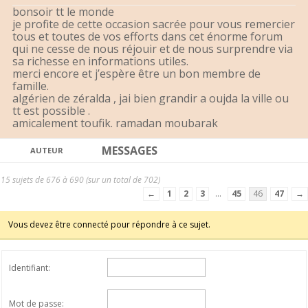
bonsoir tt le monde
je profite de cette occasion sacrée pour vous remercier
tous et toutes de vos efforts dans cet énorme forum
qui ne cesse de nous réjouir et de nous surprendre via
sa richesse en informations utiles.
merci encore et j’espère être un bon membre de
famille.
algérien de zéralda , jai bien grandir a oujda la ville ou
tt est possible .
amicalement toufik. ramadan moubarak
MESSAGES
AUTEUR
15 sujets de 676 à 690 (sur un total de 702)
←
1
2
3
…
45
46
47
→
Vous devez être connecté pour répondre à ce sujet.
Identifiant:
Mot de passe: