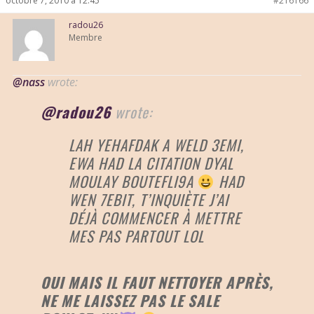
octobre 7, 2010 à 12:45
#216166
radou26
Membre
@nass
wrote:
@radou26
wrote:
LAH YEHAFDAK A WELD 3EMI,
EWA HAD LA CITATION DYAL
MOULAY BOUTEFLI9A
HAD
WEN 7EBIT, T’INQUIÈTE J’AI
DÉJÀ COMMENCER À METTRE
MES PAS PARTOUT LOL
OUI MAIS IL FAUT NETTOYER APRÈS,
NE ME LAISSEZ PAS LE SALE