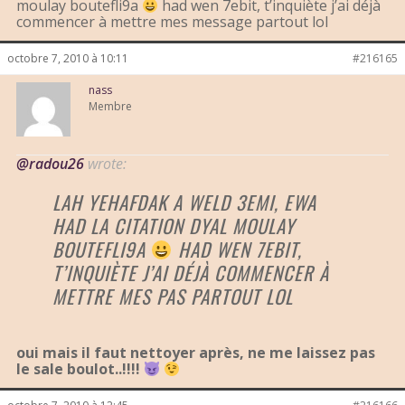
moulay boutefli9a
had wen 7ebit, t’inquiète j’ai déjà
commencer à mettre mes message partout lol
octobre 7, 2010 à 10:11
#216165
nass
Membre
@radou26
wrote:
LAH YEHAFDAK A WELD 3EMI, EWA
HAD LA CITATION DYAL MOULAY
BOUTEFLI9A
HAD WEN 7EBIT,
T’INQUIÈTE J’AI DÉJÀ COMMENCER À
METTRE MES PAS PARTOUT LOL
oui mais il faut nettoyer après, ne me laissez pas
le sale boulot..!!!!