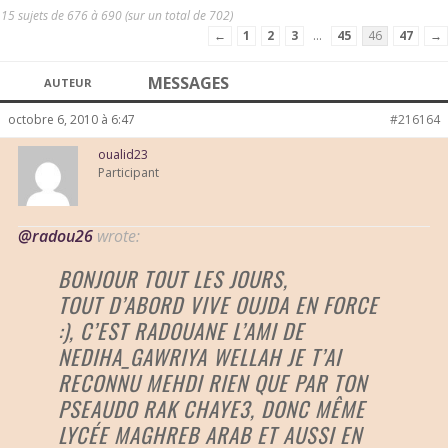
15 sujets de 676 à 690 (sur un total de 702)
←
1
2
3
…
45
46
47
→
MESSAGES
AUTEUR
octobre 6, 2010 à 6:47
#216164
oualid23
Participant
@radou26
wrote:
BONJOUR TOUT LES JOURS,
TOUT D’ABORD VIVE OUJDA EN FORCE
:), C’EST RADOUANE L’AMI DE
NEDIHA_GAWRIYA WELLAH JE T’AI
RECONNU MEHDI RIEN QUE PAR TON
PSEAUDO RAK CHAYE3, DONC MÊME
LYCÉE MAGHREB ARAB ET AUSSI EN