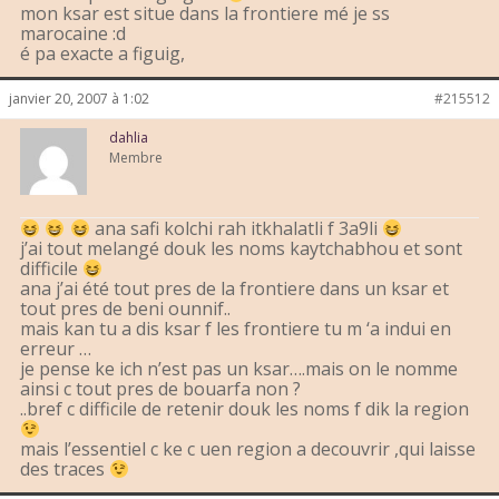
mon ksar est situe dans la frontiere mé je ss
marocaine :d
é pa exacte a figuig,
janvier 20, 2007 à 1:02
#215512
dahlia
Membre
ana safi kolchi rah itkhalatli f 3a9li
j’ai tout melangé douk les noms kaytchabhou et sont
difficile
ana j’ai été tout pres de la frontiere dans un ksar et
tout pres de beni ounnif..
mais kan tu a dis ksar f les frontiere tu m ‘a indui en
erreur …
je pense ke ich n’est pas un ksar….mais on le nomme
ainsi c tout pres de bouarfa non ?
..bref c difficile de retenir douk les noms f dik la region
mais l’essentiel c ke c uen region a decouvrir ,qui laisse
des traces