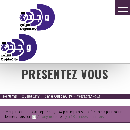
PRESENTEZ VOUS
Forums
›
OujdaCity
›
Café OujdaCity
›
Presentez vous
Ce sujet contient 701 réponses, 134 participants et a été mis à jour pour la
dernière fois par
Anonymous
, le
il y a 13 années et 5 mois
.