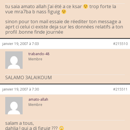
tu saia amato allah j’ai été a ce ksar
trop forte la
vue mra7ba b nass figuig
sinon pour ton mail essaie de réediter ton message a
aprt ci celui ci existe deja sur les données relatifs a ton
profil .bonne finde journée
janvier 19, 2007 à 7:03
#215510
trabando-48
Membre
SALAMO 3ALAIKOUM
janvier 19, 2007 à 7:30
#215511
amato-allah
Membre
salam a tous,
dahlia ! qui a di figuig ???