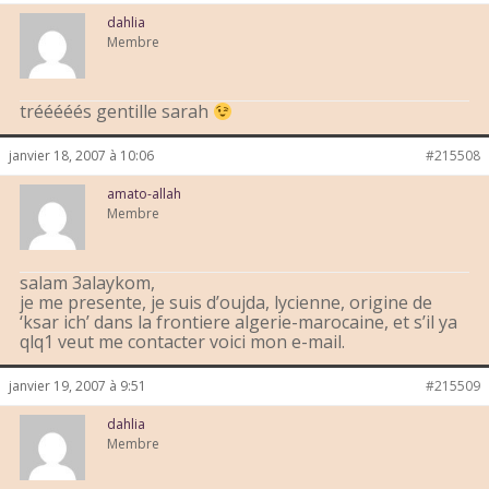
dahlia
Membre
trééééés gentille sarah
janvier 18, 2007 à 10:06
#215508
amato-allah
Membre
salam 3alaykom,
je me presente, je suis d’oujda, lycienne, origine de
‘ksar ich’ dans la frontiere algerie-marocaine, et s’il ya
qlq1 veut me contacter voici mon e-mail.
janvier 19, 2007 à 9:51
#215509
dahlia
Membre