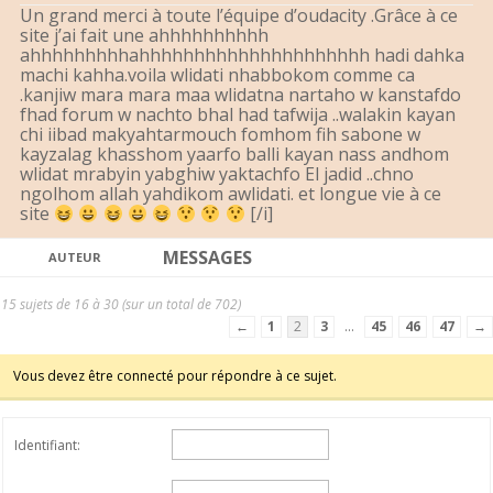
Un grand merci à toute l’équipe d’oudacity .Grâce à ce
site j’ai fait une ahhhhhhhhhh
ahhhhhhhhhahhhhhhhhhhhhhhhhhhhhh hadi dahka
machi kahha.voila wlidati nhabbokom comme ca
.kanjiw mara mara maa wlidatna nartaho w kanstafdo
fhad forum w nachto bhal had tafwija ..walakin kayan
chi iibad makyahtarmouch fomhom fih sabone w
kayzalag khasshom yaarfo balli kayan nass andhom
wlidat mrabyin yabghiw yaktachfo El jadid ..chno
ngolhom allah yahdikom awlidati. et longue vie à ce
site
[/i]
MESSAGES
AUTEUR
15 sujets de 16 à 30 (sur un total de 702)
←
1
2
3
…
45
46
47
→
Vous devez être connecté pour répondre à ce sujet.
Identifiant: