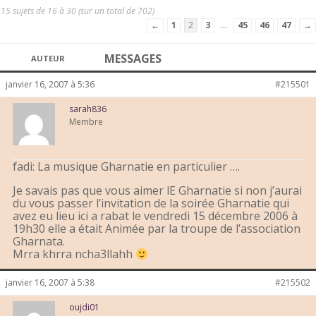
15 sujets de 16 à 30 (sur un total de 702)
←
1
2
3
…
45
46
47
→
MESSAGES
AUTEUR
janvier 16, 2007 à 5:36
#215501
sarah836
Membre
fadi: La musique Gharnatie en particulier ….
Je savais pas que vous aimer lE Gharnatie si non j’aurai
du vous passer l’invitation de la soirée Gharnatie qui
avez eu lieu ici a rabat le vendredi 15 décembre 2006 à
19h30 elle a était Animée par la troupe de l’association
Gharnata.
Mrra khrra ncha3llahh
janvier 16, 2007 à 5:38
#215502
oujdi01