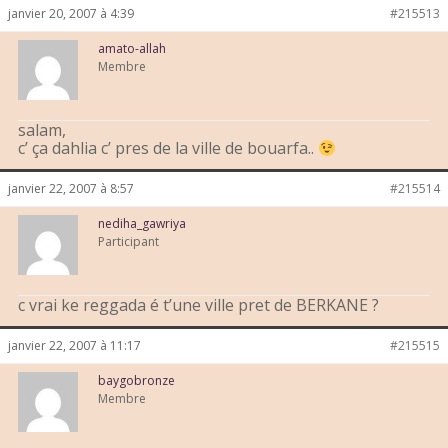
janvier 20, 2007 à 4:39
#215513
amato-allah
Membre
salam,
c’ ça dahlia c’ pres de la ville de bouarfa..
janvier 22, 2007 à 8:57
#215514
nediha_gawriya
Participant
c vrai ke reggada é t’une ville pret de BERKANE ?
janvier 22, 2007 à 11:17
#215515
baygobronze
Membre