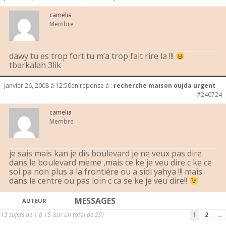
camelia
Membre
dawy tu es trop fort tu m’a trop fait rire la !!!
tbarkalah 3lik
janvier 26, 2008 à 12:50
en réponse à :
recherche maison oujda urgent
#240724
camelia
Membre
je sais mais kan je dis boulevard je ne veux pas dire
dans le boulevard meme ,mais ce ke je veu dire c ke ce
soi pa non plus a la frontiére ou a sidi yahya !!! mais
dans le centre ou pas loin c ca se ke je veu dire!!
MESSAGES
AUTEUR
15 sujets de 1 à 15 (sur un total de 29)
1
2
→