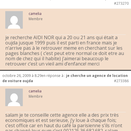
#273270
camelia
Membre
je recherche AIDI NOR qui a 20 ou 21 ans qui était a
oujda jusque 1999 puis il est parti en france mais je
n’arrive pas à le retrouver meme en cherchant sur les
pages blanches ( c’est peut etre normal ce doit etre au
nom de chez qui il habite) j’aimerai beaucoup le
retrouver c’est un vieil ami d’enfance! merci
octobre 26, 2009 à 8:29
en réponse à :
je cherche un agence de location
de voiture oujda
#273386
camelia
Membre
salam je te conseille cette agence elle a des prix très
economiques et est serieuse, j’y loue à chaque fois;
c’est office car en haut du café la parisienne s’ils n’ont
pas changé leur num c’est 002125.36.682.682. salam