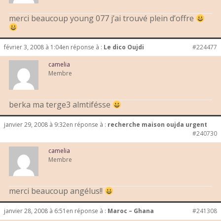
merci beaucoup young 077 j’ai trouvé plein d’offre
février 3, 2008 à 1:04
en réponse à :
Le dico Oujdi
#224477
camelia
Membre
berka ma terge3 almtifésse
janvier 29, 2008 à 9:32
en réponse à :
recherche maison oujda urgent
#240730
camelia
Membre
merci beaucoup angélus!!
janvier 28, 2008 à 6:51
en réponse à :
Maroc – Ghana
#241308