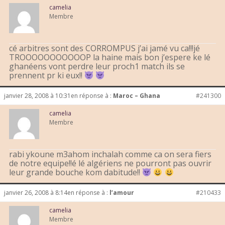
camelia
Membre
cé arbitres sont des CORROMPUS j’ai jamé vu ca!!!jé
TROOOOOOOOOOOP la haine mais bon j’espere ke lé
ghanéens vont perdre leur proch1 match ils se
prennent pr ki eux!!
janvier 28, 2008 à 10:31
en réponse à :
Maroc – Ghana
#241300
camelia
Membre
rabi ykoune m3ahom inchalah comme ca on sera fiers
de notre equipe!!é lé algériens ne pourront pas ouvrir
leur grande bouche kom dabitude!!
janvier 26, 2008 à 8:14
en réponse à :
l’amour
#210433
camelia
Membre