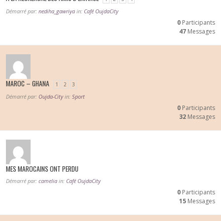
Démarré par:
nediha_gawriya
in:
Café OujdaCity
0
Participants
47
Messages
MAROC – GHANA
1
2
3
Démarré par:
Oujda-City
in:
Sport
0
Participants
32
Messages
MES MAROCAINS ONT PERDU
Démarré par:
camelia
in:
Café OujdaCity
0
Participants
15
Messages