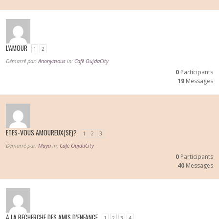
L’AMOUR
1
2
Démarré par:
Anonymous
in:
Café OujdaCity
0
Participants
19
Messages
ETES-VOUS AMOUREUX(SE)?
1
2
3
Démarré par:
Maya
in:
Café OujdaCity
0
Participants
40
Messages
A LA RECHERCHE DES AMIS D’ENFANCE
1
2
3
4