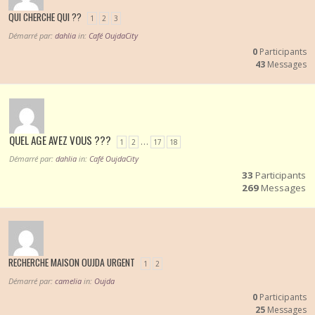
QUI CHERCHE QUI ??
1
2
3
Démarré par:
dahlia
in:
Café OujdaCity
0
Participants
43
Messages
QUEL AGE AVEZ VOUS ???
…
1
2
17
18
Démarré par:
dahlia
in:
Café OujdaCity
33
Participants
269
Messages
RECHERCHE MAISON OUJDA URGENT
1
2
Démarré par:
camelia
in:
Oujda
0
Participants
25
Messages