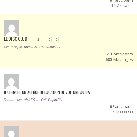
0
Participants
14
Messages
LE DICO OUJDI
…
1
2
45
46
Démarré par:
dahlia
in:
Café OujdaCity
61
Participants
683
Messages
JE CHERCHE UN AGENCE DE LOCATION DE VOITURE OUJDA
Démarré par:
abdel07
in:
Café OujdaCity
0
Participants
5
Messages