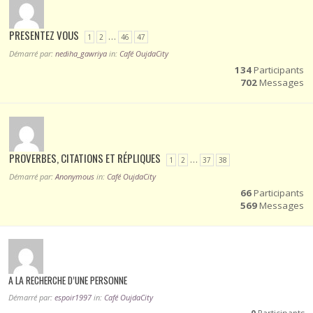
PRESENTEZ VOUS
…
1
2
46
47
Démarré par:
nediha_gawriya
in:
Café OujdaCity
134
Participants
702
Messages
PROVERBES, CITATIONS ET RÉPLIQUES
…
1
2
37
38
Démarré par:
Anonymous
in:
Café OujdaCity
66
Participants
569
Messages
A LA RECHERCHE D’UNE PERSONNE
Démarré par:
espoir1997
in:
Café OujdaCity