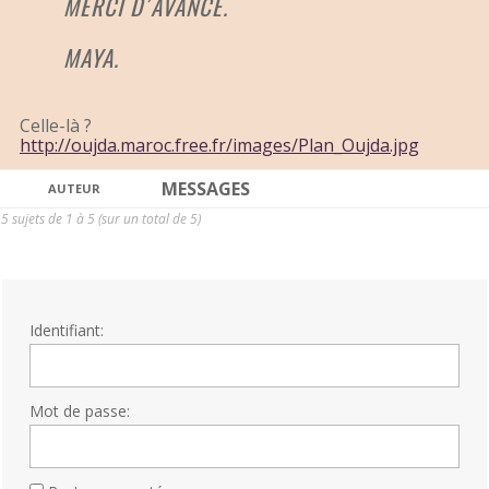
MERCI D´AVANCE.
MAYA.
Celle-là ?
http://oujda.maroc.free.fr/images/Plan_Oujda.jpg
MESSAGES
AUTEUR
5 sujets de 1 à 5 (sur un total de 5)
Identifiant:
Mot de passe: