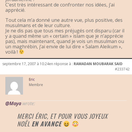
C’est très intéressant de confronter nos idées, j’ai
apprécié.
Tout cela m’a donné une autre vue, plus positive, des
musulmans et de leur culture.
Je ne dis pas que tous mes préjugés ont disparu (car il
y a quand même un « certain » islam que je n’apprécie
pas), mais maintenant, quand je vois un musulman ou
un maghrébin, j’ai envie de lui dire « Salam Aleikum »,
voilà !
septembre 17, 2007 à 10:24
en réponse à :
RAMADAN MOUBARAK SAID
#233742
Eric
Membre
@Maya
wrote:
MERCI ÉRIC, ET POUR VOUS JOYEUX
NOËL
EN AVANCE