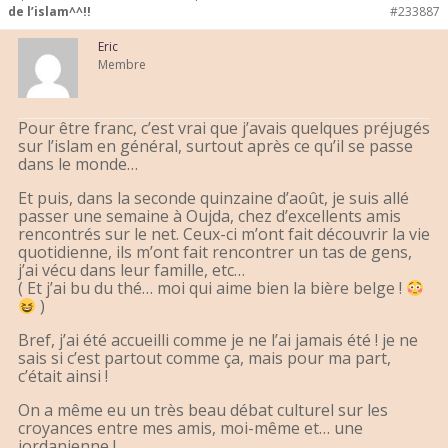
de l’islam^^!!
#233887
Eric
Membre
Pour être franc, c’est vrai que j’avais quelques préjugés
sur l’islam en général, surtout après ce qu’il se passe
dans le monde…
Et puis, dans la seconde quinzaine d’août, je suis allé
passer une semaine à Oujda, chez d’excellents amis
rencontrés sur le net. Ceux-ci m’ont fait découvrir la vie
quotidienne, ils m’ont fait rencontrer un tas de gens,
j’ai vécu dans leur famille, etc…
( Et j’ai bu du thé… moi qui aime bien la bière belge !
)
Bref, j’ai été accueilli comme je ne l’ai jamais été ! je ne
sais si c’est partout comme ça, mais pour ma part,
c’était ainsi !
On a même eu un très beau débat culturel sur les
croyances entre mes amis, moi-même et… une
jordanienne !