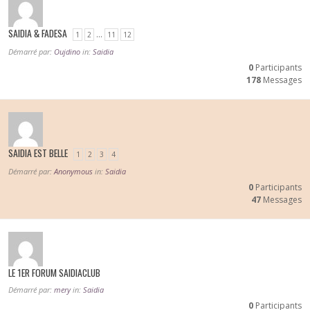
SAIDIA & FADESA
…
1
2
11
12
Démarré par:
Oujdino
in:
Saidia
0
Participants
178
Messages
SAIDIA EST BELLE
1
2
3
4
Démarré par:
Anonymous
in:
Saidia
0
Participants
47
Messages
LE 1ER FORUM SAIDIACLUB
Démarré par:
mery
in:
Saidia
0
Participants