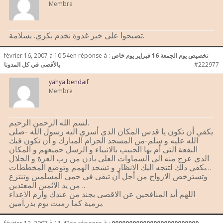
Membre
تصبحوا على خير غدوة نخدم بكري. بسلامة.
تخصيص يوم الجمعة 16 فبراير يوم خاص
en réponse à :
février 16, 2007 à 10:54
#222977
بالأقصى في كل المدونا
yahya bendaif
Membre
لسم الله الرحمن الرحيم.
يكفي أن تكون يا قدس المكان الدي أسري اليه رسول الله -صلى
الله عليه و سلم-من المسجد الحرام المبارك و أن تكون فيك
البقعة التي أم بها الحبيب بالانبياء و الرسل جميعهم و المكان
الدي عرج منه الى السماوات العلى بادن من رب العزة و الجلال
…يكفي دلك لتتجه اليك الانظار و تشحد الهمم وتوضع المخططات
وتسترخص الارواح من أجل أن تبقى في حمى المسلمين وتنتزع
من يد الآثمين المعتدين ..
اللهم أيد المنافحين عن الاقصى بجند من عندك وارم الاعداء
برمية كما رميت يوم بدر.آمين.