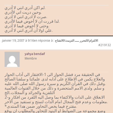
لم اكن أدري انني لا أدري.
وحين دريت اني لاأدري.
صرت لا ادري انني لا أدري.
لدا قررت ان لا أخوض فيما لاأدري.
وحتى لا أخوض فيما لا أدري.
علي اولا أن أدري انني لا أدري.
الالتزام/التحرر ــــ التزمت/الانفتاح
en réponse à :
janvier 19, 2007 à 9:16
#219132
yahya bendaif
Membre
في الحقيقة مرد فشل الحوار الى 1-الافتقار الى آداب الحوار
والعلاج يكمن في الاطلاع على آدابه لدى علمائنا و سلفنا الصالح
.وقبل دلك في القرآن الكريم و سيرة رسول الله صلى الله عليه
و سلم. ولدى الامم المتحضرة و دلك من خلال القنوات العالمية
التلفزية والجرائد و المجلات..الخ
2-الانغلاق على الدات والاكتفاء بما وصل اليه اللفرد من افكار و
معلومات وعدم فتح المجال امام الدات لتمتح و تستفيد من الاخر.
*مقترح فيما يخص التحاور ضمن هدا المنتدى.
وضع مجموعة من الضوابط او البنود للتحاور.والمطلوب ان يوقع