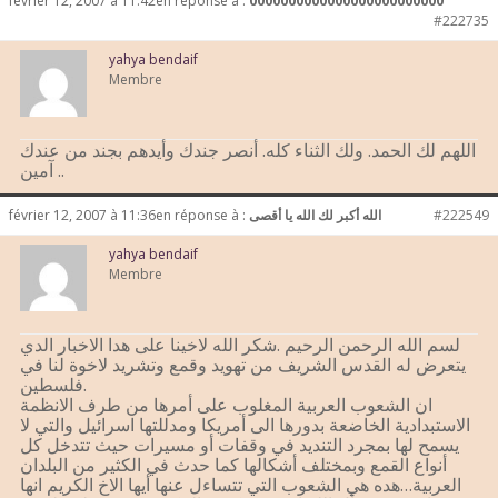
février 12, 2007 à 11:42
en réponse à :
0000000000000000000000000
#222735
yahya bendaif
Membre
اللهم لك الحمد. ولك الثناء كله. أنصر جندك وأيدهم بجند من عندك
. آمين.
#222549
الله أكبر لك الله يا أقصى
en réponse à :
février 12, 2007 à 11:36
yahya bendaif
Membre
لسم الله الرحمن الرحيم .شكر الله لاخينا على هدا الاخبار الدي
يتعرض له القدس الشريف من تهويد وقمع وتشريد لاخوة لنا في
فلسطين.
ان الشعوب العربية المغلوب على أمرها من طرف الانظمة
الاستبدادية الخاضعة بدورها الى أمريكا ومدللتها اسرائيل والتي لا
يسمح لها بمجرد التنديد في وقفات أو مسيرات حيث تتدخل كل
أنواع القمع وبمختلف أشكالها كما حدث في الكثير من البلدان
العربية…هده هي الشعوب التي تتساءل عنها أيها الاخ الكريم انها