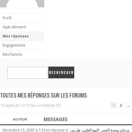
Profil
Sujet démarré
Mes réponses
Engagements
Mes favoris
TOUTES MES RÉPONSES SUR LES FORUMS
15 sujets de 1 à 15 (sur un total de 27)
1
2
→
MESSAGES
AUTEUR
مرجان بوجدة الخمر -البيع العلني- هل من
en réponse à :
décembre 15, 2007 à 7:31