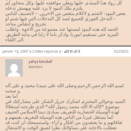
كل رواد هدا المنتدى عليها ويعلن موافقته عليها. وكل متحاور لم
يلتزم بتلك البنود لا يرد عليه وبهمش تدخله.
بعض البنود- لاشتم و لاكلام ينتقص من الاخرين. – لاتصنيف للناس
– التدخل الفوري للجميع لصد كل التدخلات التي فيها شتم او
تجريح و انتقاص مناحد.
الحمد لله هده البنود لمستها عند مجموعة من الاخوة . واطلب
المزيد حتى تستقيم امورنا. وادكر باننا لا زلنا في بداية الطريق.
الى اللقاء.
#220632
لا اله الا الله
en réponse à :
janvier 16, 2007 à 2:09
yahya bendaif
Membre
لسم الله الرحمن الرحيم.وصلى الله على سيدنا محمد و على آله
و صحبه.
اما بعد.
السيد بوخوالي المحترم. اشكرك جزيل الشكر على مشاركتك في
موضوع *لااله الا الله محمد رسول الله* الدي طرحته استغلالا
لهده الوسيلة الحضارية للتعريف بمبادئ ديننا الاسلامي الحنيف
كما يستغل غيرنا من الناس هده الوسيلة للتعريف بقيمهم و
ثقافاتهم و ما يعتقدون من افكار و آراء.. واستسمحك ان كنت قد
تعطلت بالاجابة على تساؤلاتك نظرا لضيق الوقت و الاشتغال