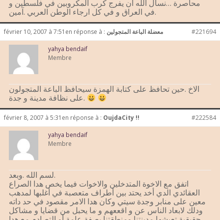
محاصرة …نسأل الله ان يفرج كرب المكروبين في فلسطين و
في العراق و في كل ارجاء الوطن العربي .آمين.
#221694
معضلة الباعة المتجولين
en réponse à :
février 10, 2007 à 7:51
yahya bendaif
Membre
الاخ .حين تحافظ على كتابة الهمزة سيحافظ الباعة المتجولون
على نظافة مدينة و جدة.
février 8, 2007 à 5:31
en réponse à :
OujdaCity !!
#222584
yahya bendaif
Membre
لسم الله .وبعد.
اتفق مع الاخوة المتدخلين والاخوات فيما يخص هدا الصراع
العقائدي الدي أخد يحتد بين أطراف متعصبة في أغلبها لمدهب
معين على منابر وجدة سيتي وكان هدا الامر مقصود في حد داته
ودلك لابعاد الناس عن و اقععهم و ما يحبل من قضايا و مشاكل
حقيقية تعيشها مدينتنا ومنطقتنا بصفة عامة أو التصادم مع هدا