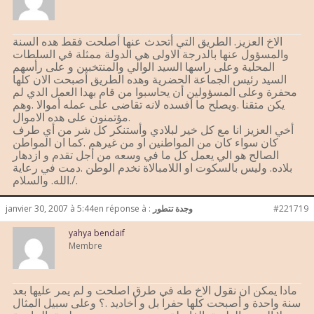
الاخ العزيز. الطريق التي أتحدث عنها أصلحت فقط هده السنة
والمسؤول عنها بالدرجة الاولى هي الدولة ممثلة في السلطات
المحلية وعلى راسها السيد الوالي والمنتخبين و على رأسهم
السيد رئيس الجماعة الحضرية وهده الطريق أصبحت الان كلها
محفرة وعلى المسؤولين أن يحاسبوا من قام بهدا العمل الدي لم
يكن متقنا .ويصلح ما أفسده لانه تقاضى على عمله أموالا .وهم
مؤتمنون على هده الاموال.
أخي العزيز انا مع كل خير لبلادي وأستنكر كل شر من أي طرف
كان سواء كان من المواطنين او من غيرهم .كما ان المواطن
الصالح هو الي يعمل كل ما في وسعه من أجل تقدم و ازدهار
بلاده. وليس بالسكوت او اللامبالاة نخدم الوطن .دمت في رعاية
الله. والسلام./.
#221719
وجدة تتطور
en réponse à :
janvier 30, 2007 à 5:44
yahya bendaif
Membre
مادا يمكن ان نقول الاخ طه في طرق اصلحت و لم يمر عليها بعد
سنة واحدة و أصبحت كلها حفرا بل و أخاديد .؟ وعلى سبيل المثال