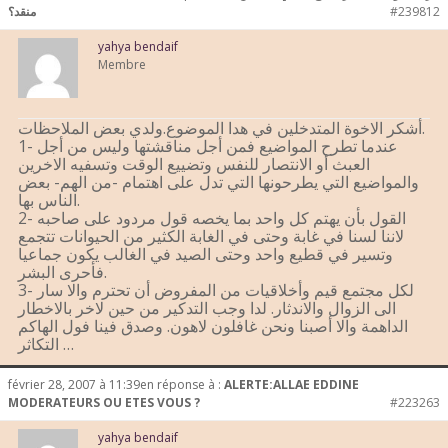
#239812
منقد؟
yahya bendaif
Membre
أشكر الاخوة المتدخلين في هدا الموضوع.ولدي بعض الملاحظات.
1- عندما تطرح المواضيع فمن أجل مناقشتها وليس من أجل
العبث أو الانتصار للنفس وتضييع الوقت وتسفيه الاخرين
والمواضيع التي يطرحونها التي تدل على اهتمام -من الهم- بعض
الناس بها.
2- القول بأن يهتم كل واحد بما يخصه قول مردود على صاحبه
لاننا لسنا في غابة وحتى في الغابة الكثير من الحيوانات تتجمع
وتسير في قطيع واحد وحتى الصيد في الغالب يكون جماعيا
فأحرى البشر.
3- لكل مجتمع قيم وأخلاقيات من المفروض أن تحترم والا سار
الى الزوال والاندثار. لدا وجب التدكير من حين لاخر بالاخطار
الداهمة والا أصبنا ونحن غافلون لاهون. وصدق فينا فول الهاكم
التكاثر …
février 28, 2007 à 11:39
en réponse à :
ALERTE:ALLAE EDDINE
MODERATEURS OU ETES VOUS ?
#223263
yahya bendaif