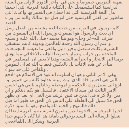
بمهنة التدريس خصوصا و نحن في اواخر الدورة الاولى من السنة
الدراسية كما استسمحك على الكتابة باللغة العربية التي اجيدها
بدل اللغة الفرنسية التي قد اخطئ في التعبير بها واعدك انني
ساطور من لغتي الفرنسية حتى اتواصل مع امثالك والله من وراء
القصد.
كلمة رسول في العربية من حيث اللغة مشتقة من الفعل رسل
اي بعث والرسول هو المبعوث ورسول الله اي المبعوث من
طرف الله-عز وجل- وهو هنا محمد -صلى الله عليه و سلم-
واعلم ان رسول الله رحمة للعالمين وبدونه كانت ستشقى
البشرية وكانت ستضل وخير دليل واقعي ما تعيشه المجتمعات
الملحدة من خراب و دمار خصوصا الجانب الاخلاقي مما يؤدي
يوميا الى الانتحار و الجرائم البشعة وهدا لا يعني ان المسلمين في
منأى عن هده الافات بل بالعكس فعقاب الله تعالى للمؤمن
وللفاجر على حد سواء .
يبقى الامر الثاني و هو ان اسلوب الدعوة في الاسلام هو -ادفع
بالتي هي احسن فادا الدي بينك وبينه عداوة كأنه ولي حميم -و-
ادع الى سبيل ربك بالحكمة والموعظة وجادلهم بالتي هي احسن-
الامر الثالث في مسألة الاعتقاد . فالسبيل هو لكم دينكم و لي
دين. ولااكراه في الدين قد تبين الرشد من الغي. اي بعد ان يظهر
الحق فلا سبيل الى الغلظة على الناس لان الحق قد ظهر اما قبل
دلك فالمنهج و الحمد لله واضح. وهو ما سبق دكره.
اخيرا المرجو من الاخوة الدين يتقنون الفرنسية و العربية ايضا ان
ينقلوا الرسالة الى السيد بوخوالي بأمانة هدا ادا كان لا يفهم جيدا
العربية .وشكرا.الى اللقاء.يحي .