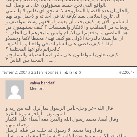
الواقع الدي نحن جميعا مسؤولون على ما وصل اليه.
والحال ان هده القضايا المطروحة لا تستحق اي نقاش لانها تنتمي
الى تاريخ اسلامي بعيد لاناقة لنا في أحداثه و لاجمل .وما يهم
المسلمين الان هو كيف يجب أن يعيشوا واقعهم وسط عواصف و
زوبعات من المداهب و الافكار والفلسفات ؟ كيف يستلهمون من
هدا الماضي ما يدفعهم الى الامام وليس ما يجرهم الى الخلف ؟
ان ما يفيدنا بالدرجة الاولى هو كيف نهيئ محيطا لائقا وجميلاو
أنيقا ؟ كيف نقضي على السلبيات في واقعنا و ما أكثرها.
كالجرائم بأنواعها المختلفة ؟
كيف يتعاون المواطنون على نشر قيم الفضيلة والتسامح و
المحبة بين الناس ؟ ………..
#220647
لا اله الا الله
en réponse à :
février 2, 2007 à 2:31
yahya bendaif
Membre
قال الله -عز وجل- .آمن الرسول بما أنزل اليه من ربه و
المومنون… أواخر سورة البقرة.
وقال أيضا. محمد رسول الله والدين معه أشداء على الكفار
رحماء بينهم …
وقال.وما محمد الا رسول قد خلت من قبله الرسل..
والقرآن الكريم مليء بهده الكلمة *رسول* المشتقة من رسل