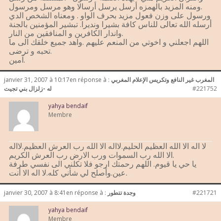
ومنه المزيد بالهمزه أرسل يرسل أرسالا وهو مرسل ومرسول.
ورسول على وزن فعول مزيد بحرف الواو . ومعناه الشخص الدي
أرسله الله تعالى للناس كافة بشيرا ونديرا. تبشير المؤمنين بالجنة
واندار الكافرين و المنافقين من النار.
اللهم اجعلني و اخوتي من المنعم عليهم .واهد جميع خلقك الى ما
تحبه و ترضى.
آمين.
المغرب غير النافع وتكريس الإعلام المغربي
en réponse à :
janvier 31, 2007 à 10:17
#221752
له -زلزال بني تجيت
yahya bendaif
Membre
لا اله الا الله العظيم الحليم.لااله الا الله رب العرش العظيم.لااله
الا الله رب السموات ورب الارض رب العرش الكريم.
يا حي يا قيوم. اللهم رحمتك ارجو فلا تكلني الى نفسي طرفة
عين.وأصلح لي شأني كله.لا اله الا أنت.
#221721
وجدة تتطور
en réponse à :
janvier 30, 2007 à 8:41
yahya bendaif
Membre